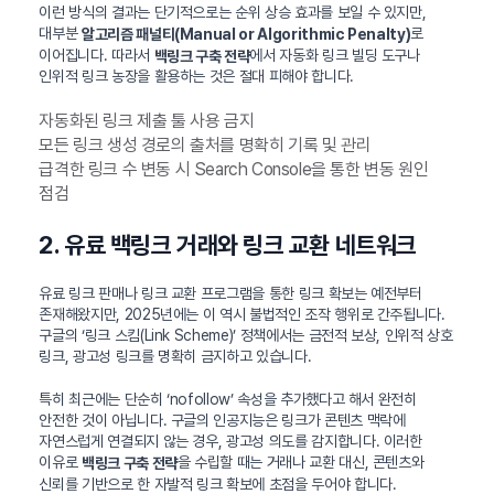
이런 방식의 결과는 단기적으로는 순위 상승 효과를 보일 수 있지만,
대부분
로
알고리즘 패널티(Manual or Algorithmic Penalty)
이어집니다. 따라서
에서 자동화 링크 빌딩 도구나
백링크 구축 전략
인위적 링크 농장을 활용하는 것은 절대 피해야 합니다.
자동화된 링크 제출 툴 사용 금지
모든 링크 생성 경로의 출처를 명확히 기록 및 관리
급격한 링크 수 변동 시 Search Console을 통한 변동 원인
점검
2. 유료 백링크 거래와 링크 교환 네트워크
유료 링크 판매나 링크 교환 프로그램을 통한 링크 확보는 예전부터
존재해왔지만, 2025년에는 이 역시 불법적인 조작 행위로 간주됩니다.
구글의 ‘링크 스킴(Link Scheme)’ 정책에서는 금전적 보상, 인위적 상호
링크, 광고성 링크를 명확히 금지하고 있습니다.
특히 최근에는 단순히 ‘nofollow’ 속성을 추가했다고 해서 완전히
안전한 것이 아닙니다. 구글의 인공지능은 링크가 콘텐츠 맥락에
자연스럽게 연결되지 않는 경우, 광고성 의도를 감지합니다. 이러한
이유로
을 수립할 때는 거래나 교환 대신, 콘텐츠와
백링크 구축 전략
신뢰를 기반으로 한 자발적 링크 확보에 초점을 두어야 합니다.