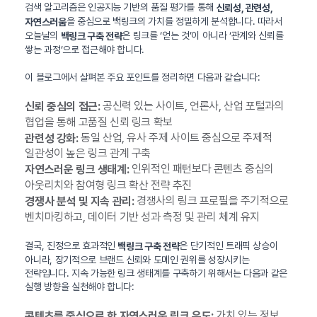
검색 알고리즘은 인공지능 기반의 품질 평가를 통해
신뢰성, 관련성,
을 중심으로 백링크의 가치를 정밀하게 분석합니다. 따라서
자연스러움
오늘날의
은 링크를 ‘얻는 것’이 아니라 ‘관계와 신뢰를
백링크 구축 전략
쌓는 과정’으로 접근해야 합니다.
이 블로그에서 살펴본 주요 포인트를 정리하면 다음과 같습니다:
공신력 있는 사이트, 언론사, 산업 포털과의
신뢰 중심의 접근:
협업을 통해 고품질 신뢰 링크 확보
동일 산업, 유사 주제 사이트 중심으로 주제적
관련성 강화:
일관성이 높은 링크 관계 구축
인위적인 패턴보다 콘텐츠 중심의
자연스러운 링크 생태계:
아웃리치와 참여형 링크 확산 전략 추진
경쟁사의 링크 프로필을 주기적으로
경쟁사 분석 및 지속 관리:
벤치마킹하고, 데이터 기반 성과 측정 및 관리 체계 유지
결국, 진정으로 효과적인
은 단기적인 트래픽 상승이
백링크 구축 전략
아니라, 장기적으로 브랜드 신뢰와 도메인 권위를 성장시키는
전략입니다. 지속 가능한 링크 생태계를 구축하기 위해서는 다음과 같은
실행 방향을 실천해야 합니다:
가치 있는 정보,
콘텐츠를 중심으로 한 자연스러운 링크 유도: