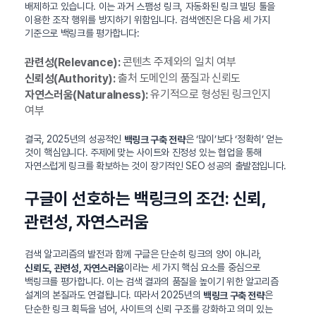
배제하고 있습니다. 이는 과거 스팸성 링크, 자동화된 링크 빌딩 툴을
이용한 조작 행위를 방지하기 위함입니다. 검색엔진은 다음 세 가지
기준으로 백링크를 평가합니다:
콘텐츠 주제와의 일치 여부
관련성(Relevance):
출처 도메인의 품질과 신뢰도
신뢰성(Authority):
유기적으로 형성된 링크인지
자연스러움(Naturalness):
여부
결국, 2025년의 성공적인
은 ‘많이’보다 ‘정확히’ 얻는
백링크 구축 전략
것이 핵심입니다. 주제에 맞는 사이트와 진정성 있는 협업을 통해
자연스럽게 링크를 확보하는 것이 장기적인 SEO 성공의 출발점입니다.
구글이 선호하는 백링크의 조건: 신뢰,
관련성, 자연스러움
검색 알고리즘의 발전과 함께 구글은 단순히 링크의 양이 아니라,
이라는 세 가지 핵심 요소를 중심으로
신뢰도, 관련성, 자연스러움
백링크를 평가합니다. 이는 검색 결과의 품질을 높이기 위한 알고리즘
설계의 본질과도 연결됩니다. 따라서 2025년의
은
백링크 구축 전략
단순한 링크 획득을 넘어, 사이트의 신뢰 구조를 강화하고 의미 있는