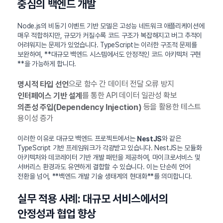
중심의 백엔드 개발
Node.js의 비동기 이벤트 기반 모델은 고성능 네트워크 애플리케이션에
매우 적합하지만, 규모가 커질수록 코드 구조가 복잡해지고 버그 추적이
어려워지는 문제가 있었습니다. TypeScript는 이러한 구조적 문제를
보완하여, **대규모 백엔드 시스템에서도 안정적인 코드 아키텍처 구현
**을 가능하게 합니다.
으로 함수 간 데이터 전달 오류 방지
명시적 타입 선언
를 통한 API 데이터 일관성 확보
인터페이스 기반 설계
등을 활용한 테스트
의존성 주입(Dependency Injection)
용이성 증가
이러한 이유로 대규모 백엔드 프로젝트에서는
와 같은
NestJS
TypeScript 기반 프레임워크가 각광받고 있습니다. NestJS는 모듈화
아키텍처와 데코레이터 기반 개발 패턴을 제공하여, 마이크로서비스 및
서버리스 환경과도 유연하게 결합할 수 있습니다. 이는 단순히 언어
전환을 넘어, **백엔드 개발 기술 생태계의 현대화**를 의미합니다.
실무 적용 사례: 대규모 서비스에서의
안정성과 협업 향상