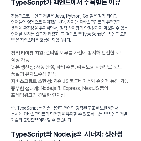
TypeScript가 백엔드에서 주목받는 이유
전통적으로 백엔드 개발은 Java, Python, Go 같은 정적 타이핑
언어들의 영역으로 여겨졌습니다. 하지만 자바스크립트의 유연함과
생태계 확장성을 유지하면서, 정적 타이핑의 안정성까지 확보할 수 있는
언어를 원하는 요구가 커졌고, 그 결과로 **TypeScript의 백엔드 도입
**은 자연스러운 흐름이 되었습니다.
런타임 오류를 사전에 방지해 안전한 코드
정적 타이핑 지원:
작성 가능
자동 완성, 타입 추론, 리팩토링 지원으로 코드
높은 생산성:
품질과 유지보수성 향상
기존 JS 코드베이스와 손쉽게 통합 가능
자바스크립트 호환성:
Node.js 및 Express, NestJS 등의
풍부한 생태계:
프레임워크와 긴밀한 연계성
즉, TypeScript는 기존 백엔드 언어의 경직된 구조를 보완하면서
동시에 자바스크립트의 민첩함을 유지할 수 있도록 돕는 **백엔드 개발
기술의 균형점**이라 할 수 있습니다.
TypeScript와 Node.js의 시너지: 생산성