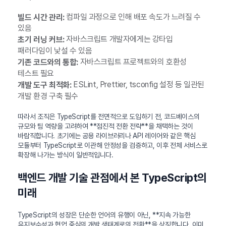
컴파일 과정으로 인해 배포 속도가 느려질 수
빌드 시간 관리:
있음
자바스크립트 개발자에게는 강타입
초기 러닝 커브:
패러다임이 낯설 수 있음
자바스크립트 프로젝트와의 호환성
기존 코드와의 통합:
테스트 필요
ESLint, Prettier, tsconfig 설정 등 일관된
개발 도구 최적화:
개발 환경 구축 필수
따라서 조직은 TypeScript를 전면적으로 도입하기 전, 코드베이스의
규모와 팀 역량을 고려하여 **점진적 전환 전략**을 채택하는 것이
바람직합니다. 초기에는 공용 라이브러리나 API 레이어와 같은 핵심
모듈부터 TypeScript로 이관해 안정성을 검증하고, 이후 전체 서비스로
확장해 나가는 방식이 일반적입니다.
백엔드 개발 기술 관점에서 본 TypeScript의
미래
TypeScript의 성장은 단순한 언어의 유행이 아닌, **지속 가능한
유지보수성과 협업 중심의 개발 생태계로의 전환**을 상징합니다. 이미