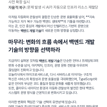
사전 확장 실시
문제 발생 시 AI가 자동으로 인프라 리소스 재할당
자율적 복구:
이처럼 자동화와 관찰성의 결합은 단순한 운영 효율화를 넘어, **지속
가능하고 자가 복구 가능한 백엔드 생태계**의 기틀을 마련합니다.
이는 곧, 인간 중심의 개발에서 머신 인텔리전스 기반의 운영으로
이동하는
의 새로운 진화 방향을 상징합니다.
백엔드 개발 기술
마무리: 변화의 흐름 속에서 백엔드 개발
기술의 방향을 선택하라
지금까지 살펴본 것처럼
은 단순한 언어나 프레임워크의
백엔드 개발 기술
변화 수준을 넘어, 아키텍처, 인프라, 운영 문화 전반을 아우르며
끊임없이 진화하고 있습니다.
모놀리식에서 마이크로서비스로, 다시 서버리스로 이어지는 구조적
혁신은 서비스의 확장성과 운영 효율성을 극대화했으며, TypeScript와
같은 언어의 부상은 코드 품질과 협업 문화를 새롭게 정의했습니다.
또한, 클라우드 네이티브 환경과 자동화·관찰성의 발전은 현대 백엔드
시스템의 운영 방식을 근본적으로 변화시키고 있습니다.
이러한 변화의 핵심은 ‘기술 선택의 유연성’에 있습니다.
어떤 기술이 최신인가보다 중요한 것은, 서비스의 규모·조직의 역량·운영