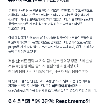
두 번째 개선에서는 이벤트 핸들러 참조의 불안정성이 주요 원인으로
지목되었습니다. 기존 코드에서는 렌더링마다 새로운 함수 객체가
생성되어 자식 컴포넌트에 전달되고 있었습니다. 이로 인해 React가
동일한 props를 새로운 참조로 인식해 불필요한 리렌더링을
일으켰습니다.
이를 해결하기 위해
을 활용하여 버튼 클릭 핸들러를
useCallback
메모이제이션하고, 동일한 참조로 유지했습니다. 결과적으로 동일한
props를 가진 자식 컴포넌트가 다시 렌더링되지 않아, CPU 부하율이
눈에 띄게 낮아졌습니다.
버튼 클릭 후 자식 컴포넌트 렌더링 평균 15회 발생
적용 전:
동일 버튼 클릭 시 불필요한 리렌더링 0회
적용 후:
렌더링 응답 시간 약 38% 개선, 사용자 체감 응답성 향상
이 단계의 결과는 단순한 코드 수정만으로도 얼마나 큰 성능 차이를
가져올 수 있는지 보여줍니다. 특히
에서는
버튼 클릭 최적화
useCallback의 적용 범위와 참조 일관성 유지가 결정적 역할을 합니다.
6.4 최적화 적용 3단계: React.memo와