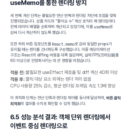
useMemo를 통한 렌더링 방지
세 번째 개선 단계는 불필요한 연산 반복과 렌더링 차단에 초점을 맞춰
진행되었습니다. 상품 카드의 “좋아요 수” 계산 로직이 매 렌더링마다
전체 데이터 배열을 순회하며 계산되고 있었기에, 이를
로
useMemo
감싸 다시 계산하지 않도록 했습니다.
또한 하위 버튼 컴포넌트를
로 감싸 동일한 props가
React.memo
유지될 때는 렌더를 건너뛰도록 구성했습니다. 이중 메모이제이션
구조는 React의 diffing 비용을 대폭 절감하며, 실제 FPS(프레임율)를
60 이상으로 안정화시키는 데 큰 영향을 미쳤습니다.
불필요한 useEffect 재호출 및 diff 계산 40회 이상
적용 전:
클릭 대상 요소 외에는 렌더 처리 없음
적용 후:
CPU 사용량 25% 감소, 평균 렌더링 프레임 속도 1.3배 향상
이 최적화 단계는 연산 단축과 렌더링 제어를 동시에 달성하여,
버튼 클릭
의 결과를 수치로 확인할 수 있게 했습니다.
최적화
6.5 성능 분석 결과: 객체 단위 렌더링에서
이벤트 중심 렌더링으로