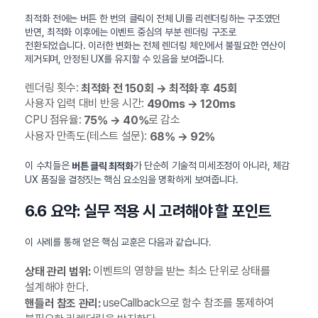
최적화 전에는 버튼 한 번의 클릭이 전체 UI를 리렌더링하는 구조였던
반면, 최적화 이후에는 이벤트 중심의 부분 렌더링 구조로
전환되었습니다. 이러한 변화는 전체 렌더링 체인에서 불필요한 연산이
제거되며, 안정된 UX를 유지할 수 있음을 보여줍니다.
렌더링 횟수:
최적화 전 150회 → 최적화 후 45회
사용자 입력 대비 반응 시간:
490ms → 120ms
CPU 점유율:
로 감소
75% → 40%
사용자 만족도(테스트 설문):
68% → 92%
이 수치들은
가 단순히 기술적 미세조정이 아니라, 체감
버튼 클릭 최적화
UX 품질을 결정짓는 핵심 요소임을 명확하게 보여줍니다.
6.6 요약: 실무 적용 시 고려해야 할 포인트
이 사례를 통해 얻은 핵심 교훈은 다음과 같습니다.
이벤트의 영향을 받는 최소 단위로 상태를
상태 관리 범위:
설계해야 한다.
useCallback으로 함수 참조를 통제하여
핸들러 참조 관리: