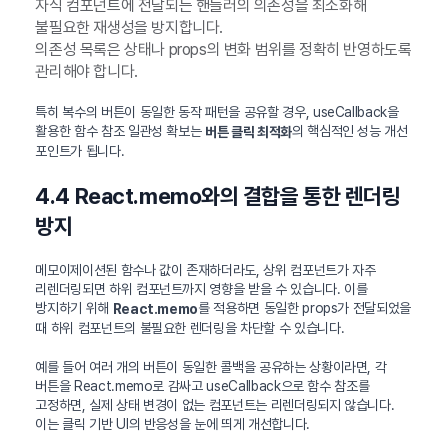
자식 컴포넌트에 전달되는 핸들러의 의존성을 최소화해
불필요한 재생성을 방지합니다.
의존성 목록은 상태나 props의 변화 범위를 정확히 반영하도록
관리해야 합니다.
특히 복수의 버튼이 동일한 동작 패턴을 공유할 경우, useCallback을
활용한 함수 참조 일관성 확보는
의 핵심적인 성능 개선
버튼 클릭 최적화
포인트가 됩니다.
4.4 React.memo와의 결합을 통한 렌더링
방지
메모이제이션된 함수나 값이 존재하더라도, 상위 컴포넌트가 자주
리렌더링되면 하위 컴포넌트까지 영향을 받을 수 있습니다. 이를
방지하기 위해
를 적용하면 동일한 props가 전달되었을
React.memo
때 하위 컴포넌트의 불필요한 렌더링을 차단할 수 있습니다.
예를 들어 여러 개의 버튼이 동일한 콜백을 공유하는 상황이라면, 각
버튼을 React.memo로 감싸고 useCallback으로 함수 참조를
고정하면, 실제 상태 변경이 없는 컴포넌트는 리렌더링되지 않습니다.
이는 클릭 기반 UI의 반응성을 눈에 띄게 개선합니다.