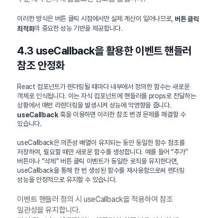
이러한 방식은 버튼 클릭 시점에서만 실제 계산이 일어나므로,
버튼 클릭
의 중요한 성능 기반을 제공합니다.
최적화
4.3 useCallback을 활용한 이벤트 핸들러
참조 안정화
React 컴포넌트가 렌더링될 때마다 내부에서 정의한 함수는 새로운
객체로 인식됩니다. 이는 자식 컴포넌트에 핸들러를 props로 전달하는
상황에서 매번 리렌더링을 발생시켜 성능에 악영향을 줍니다.
훅을 이용하면 이러한 참조 변경 문제를 해결할 수
useCallback
있습니다.
useCallback은 의존성 배열이 유지되는 동안 동일한 함수 참조를
저장하여, 필요할 때만 새로운 함수를 생성합니다. 예를 들어 “추가”
버튼이나 “삭제” 버튼 클릭 이벤트가 동일한 로직을 유지한다면,
useCallback을 통해 한 번 생성된 함수를 재사용함으로써 렌더링
성능을 안정적으로 유지할 수 있습니다.
이벤트 핸들러 정의 시 useCallback을 적용하여 참조
일관성을 유지합니다.