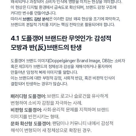
왜곡되거나 과장되어 소비자 인식에 영향을 미치는 현상을 의미합니다.
이 현상은 디지털 환경에서 급속도로 확산되며, 브랜드 감정 구조에
커다란 변수를 만들어냅니다.
따라서
은 이러한 감성 왜곡 현상을 조기에 파악하고,
브랜드 감성 분석
브랜드의 본질적 가치를 지키는 핵심 전략으로 활용되어야 합니다.
4.1 도플갱어 브랜드란 무엇인가: 감성적
모방과 반(反)브랜드의 탄생
도플갱어 브랜드 이미지(Doppelgänger Brand Image, DBI)는 소비자
혹은 제3자가 브랜드의 정체성과 감성을 재해석하거나 풍자하여
만들어낸 ‘감정적 복제 이미지’를 말합니다.
이는 브랜드에 대한 부정적 감정, 사회적 반감, 혹은 비판적 인식이
결합되어 탄생하는 경우가 많습니다.
브랜드 로고나 슬로건을 유사하게
패러디형 도플갱어:
변형하여 소비자 감정을 자극하는 사례.
사회·윤리적 문제를 지적하며 브랜드
비판형 도플갱어:
이미지를 반전시키는 형태.
팬덤이나 커뮤니티 내에서 감성적
문화 확산형 도플갱어:
해석이 변형되어 새 정체성으로 확장된 경우.