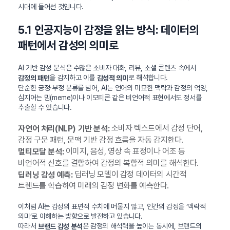
시대에 들어선 것입니다.
5.1 인공지능이 감정을 읽는 방식: 데이터의
패턴에서 감성의 의미로
AI 기반 감성 분석은 수많은 소비자 대화, 리뷰, 소셜 콘텐츠 속에서
을 감지하고 이를
로 해석합니다.
감정의 패턴
감성적 의미
단순한 긍정·부정 분류를 넘어, AI는 언어의 미묘한 맥락과 감정의 억양,
심지어는 밈(meme)이나 이모티콘 같은 비언어적 표현에서도 정서를
추출할 수 있습니다.
소비자 텍스트에서 감정 단어,
자연어 처리(NLP) 기반 분석:
감정 구문 패턴, 문맥 기반 감정 흐름을 자동 감지한다.
이미지, 음성, 영상 속 표정이나 어조 등
멀티모달 분석:
비언어적 신호를 결합하여 감정의 복합적 의미를 해석한다.
딥러닝 모델이 감정 데이터의 시간적
딥러닝 감성 예측:
트렌드를 학습하여 미래의 감정 변화를 예측한다.
이처럼 AI는 감성의 표면적 수치에 머물지 않고, 인간의 감정을 ‘맥락적
의미’로 이해하는 방향으로 발전하고 있습니다.
따라서
은 감정의 해석력을 높이는 동시에, 브랜드의
브랜드 감성 분석