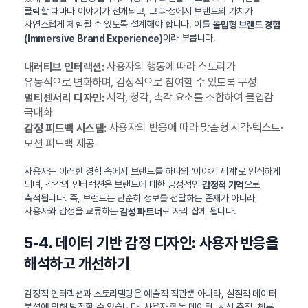
클릭할 때마다 이야기가 전개되고, 그 과정에서 브랜드의 가치가
자연스럽게 체험될 수 있도록 설계해야 합니다. 이를
몰입형 브랜드 경험
이라 부릅니다.
(Immersive Brand Experience)
사용자의 행동에 따라 스토리가
내러티브 인터랙션:
유동적으로 변화하며, 감정적으로 참여할 수 있도록 구성
시각, 청각, 촉각 요소를 조합하여 몰입감
멀티센서리 디자인:
극대화
사용자의 반응에 따라 맞춤형 시각·텍스트·
감정 피드백 시스템:
모션 피드백 제공
사용자는 이러한 경험 속에서 브랜드를 하나의 ‘이야기 세계’로 인식하게
되며, 각각의 인터랙션은 브랜드에 대한 긍정적인
으로
감정적 기억
축적됩니다. 즉, 브랜드는 단순히 정보를 전달하는 존재가 아니라,
사용자와 감정을 교류하는
로 자리 잡게 됩니다.
감성 파트너
5-4. 데이터 기반 감정 디자인: 사용자 반응을
해석하고 개선하기
감정적 인터랙션과 스토리텔링은 예술적 직관뿐 아니라, 실질적 데이터
분석에 의해 발전할 수 있습니다. 사용자 행동 데이터, 시선 추적, 체류