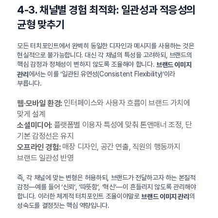
4-3. 채널별 경험 최적화: 일관성과 적응성의
균형 맞추기
모든 터치포인트에서 완벽히 동일한 디자인과 메시지를 사용하는 것은
현실적으로 불가능합니다. 대신 각 채널의 특성을 고려하되, 브랜드의
핵심 감정과 정체성이 변하지 않도록 조율해야 합니다.
브랜드 이미지
에서는 이를 ‘일관된 유연성(Consistent Flexibility)’이라
관리
부릅니다.
인터페이스와 사용자 흐름이 브랜드 가치에
웹·모바일 환경:
맞게 설계
플랫폼별 이용자 특성에 맞춰 톤앤매너 조정, 단
소셜미디어:
기본 감정선은 유지
매장 디자인, 공간 연출, 직원의 행동까지
오프라인 경험:
브랜드 일관성 반영
즉, 각 채널에 맞는 변형은 허용하되, 브랜드가 전달하고자 하는 본질적
감정—예를 들어 ‘신뢰’, ‘따뜻함’, ‘혁신’—이 흔들리지 않도록 관리해야
합니다. 이러한 체계적 터치포인트 조율이야말로
의
브랜드 이미지 관리
성숙도를 결정짓는 핵심 역량입니다.