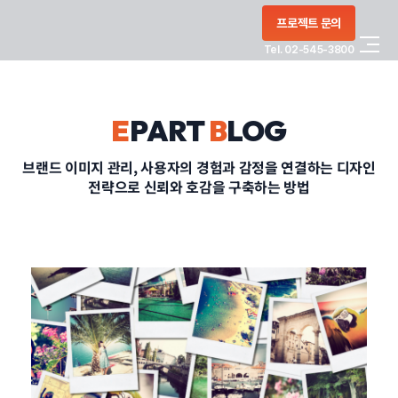
콘텐츠로
프로젝트 문의
건너뛰기
Tel. 02-545-3800
COMPANY
E
PART
B
LOG
SERVICE
브랜드 이미지 관리, 사용자의 경험과 감정을 연결하는 디자인
전략으로 신뢰와 호감을 구축하는 방법
PORTFOLIO
BLOG
CONTACT
정부지원사업