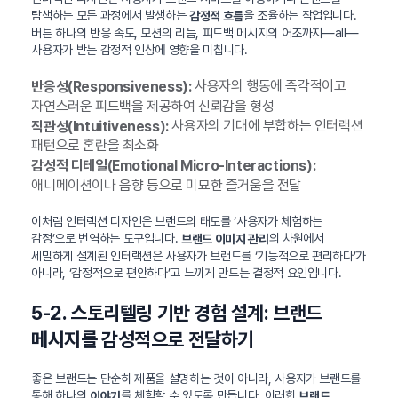
탐색하는 모든 과정에서 발생하는
을 조율하는 작업입니다.
감정적 흐름
버튼 하나의 반응 속도, 모션의 리듬, 피드백 메시지의 어조까지—all—
사용자가 받는 감정적 인상에 영향을 미칩니다.
사용자의 행동에 즉각적이고
반응성(Responsiveness):
자연스러운 피드백을 제공하여 신뢰감을 형성
사용자의 기대에 부합하는 인터랙션
직관성(Intuitiveness):
패턴으로 혼란을 최소화
감성적 디테일(Emotional Micro-Interactions):
애니메이션이나 음향 등으로 미묘한 즐거움을 전달
이처럼 인터랙션 디자인은 브랜드의 태도를 ‘사용자가 체험하는
감정’으로 번역하는 도구입니다.
의 차원에서
브랜드 이미지 관리
세밀하게 설계된 인터랙션은 사용자가 브랜드를 ‘기능적으로 편리하다’가
아니라, ‘감정적으로 편안하다’고 느끼게 만드는 결정적 요인입니다.
5-2. 스토리텔링 기반 경험 설계: 브랜드
메시지를 감성적으로 전달하기
좋은 브랜드는 단순히 제품을 설명하는 것이 아니라, 사용자가 브랜드를
통해 하나의
를 체험할 수 있도록 만듭니다. 이러한
이야기
브랜드