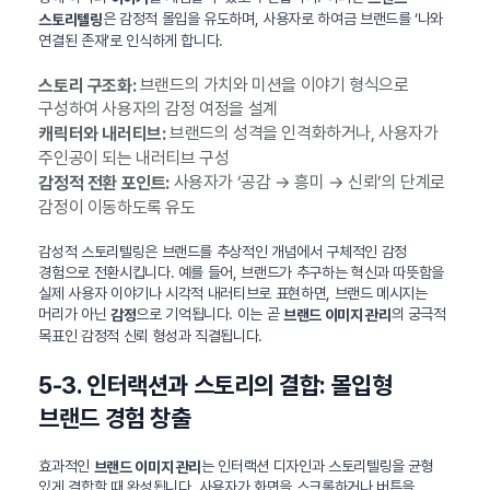
은 감정적 몰입을 유도하며, 사용자로 하여금 브랜드를 ‘나와
스토리텔링
연결된 존재’로 인식하게 합니다.
브랜드의 가치와 미션을 이야기 형식으로
스토리 구조화:
구성하여 사용자의 감정 여정을 설계
브랜드의 성격을 인격화하거나, 사용자가
캐릭터와 내러티브:
주인공이 되는 내러티브 구성
사용자가 ‘공감 → 흥미 → 신뢰’의 단계로
감정적 전환 포인트:
감정이 이동하도록 유도
감성적 스토리텔링은 브랜드를 추상적인 개념에서 구체적인 감정
경험으로 전환시킵니다. 예를 들어, 브랜드가 추구하는 혁신과 따뜻함을
실제 사용자 이야기나 시각적 내러티브로 표현하면, 브랜드 메시지는
머리가 아닌
으로 기억됩니다. 이는 곧
의 궁극적
감정
브랜드 이미지 관리
목표인 감정적 신뢰 형성과 직결됩니다.
5-3. 인터랙션과 스토리의 결합: 몰입형
브랜드 경험 창출
효과적인
는 인터랙션 디자인과 스토리텔링을 균형
브랜드 이미지 관리
있게 결합할 때 완성됩니다. 사용자가 화면을 스크롤하거나 버튼을