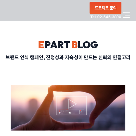
콘텐츠로
프로젝트 문의
건너뛰기
Tel. 02-545-3800
COMPANY
E
PART
B
LOG
SERVICE
브랜드 인식 캠페인, 진정성과 지속성이 만드는 신뢰의 연결고리
PORTFOLIO
BLOG
CONTACT
정부지원사업