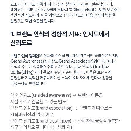
요소가 데이터로 어떻게 나타나는지 분석하는 과정이 필수적입니다.
데이터는 브랜드가 소비자에게 얼마나 ‘이해되고 신뢰받는지’를 보여주는
객관적인 지표이며, 이를 기반으로 한 인사이트는 다음 전략의 방향을
결정짓는 핵심 역할을 합니다.
1. 브랜드 인식의 정량적 지표: 인지도에서
신뢰도로
의 성과를 측정할 때, 가장 기본적인 출발점은 인지도
브랜드 인식 캠페인
(Brand Awareness)와 연상도(Brand Association)입니다. 그러나
인식의 수준이 성숙해질수록 단순한 ‘인지’보다 ‘신뢰도(Trust)’와
‘호감도(Liking)’가 더 중요한 판단 기준이 됩니다. 이들은 브랜드의
진정성과 지속적인 커뮤니케이션 노력이 소비자에게 얼마나 영향을
미쳤는지를 보여줍니다.
단순 인지도(unaided awareness) → 브랜드 이름을
자발적으로 언급할 수 있는 빈도
브랜드 연상도(brand association) → 브랜드가 떠오르는
맥락과 감정의 일치 여부
브랜드 신뢰도(brand trust index) → 소비자의 긍정적 경험과
재구매 의향으로 나타나는 신뢰 지표