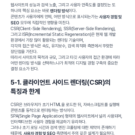
웹사이트의 성능과 검색 노출, 그리고 사용자 만족도를 결정짓는 또
하나의 핵심 요소는 바로
이다.
렌더링 방식
콘텐츠가 사용자에게 언제, 어떤 방식으로 표시되는가는
사용자 경험 및
모두에 직접적인 영향을 미친다.
SEO
CSR(Client-Side Rendering), SSR(Server-Side Rendering),
그리고 ISR(Incremental Static Regeneration)은 현재 웹 개발
환경에서 가장 많이 활용되는 렌더링 기술이며,
각각의 접근 방식은 속도, 유지보수, 검색 최적화 측면에서 뚜렷한
장단점을 가진다.
따라서 사이트의 목적과 규모, 그리고 타깃 사용자의 접근 환경에 따라
어떤 렌더링 방식을 선택하느냐가 최적의 디지털 경험 구축의 중요한
결정 요소가 된다.
5-1. 클라이언트 사이드 렌더링(CSR)의
특징과 한계
CSR은 브라우저가 초기 HTML을 로드한 뒤, 자바스크립트를 실행해
콘텐츠를 동적으로 렌더링하는 방식이다.
SPA(Single Page Application) 형태의 웹사이트에서 널리 사용되며,
인터랙티브한 사용자 경험을 제공하기 유리하다.
그러나 초기 로딩 시간과 검색 엔진 크롤링에 대한 제약이 존재하기
때문에,
측면에서 주의 깊은 설계가 필요하다.
사용자 경험 및 SEO