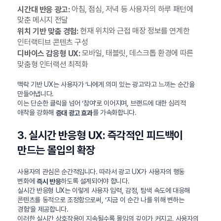
아침, 점심, 저녁 등 사용자의 하루 패턴에
시간대 반응 광고:
맞춘 메시지 전달
현재 위치와 근접 매장 정보를 연계한
위치 기반 맞춤 경험:
인터랙티브 콘텐츠 구성
모바일, 태블릿, 데스크톱 환경에 따른
디바이스 감응형 UX:
맞춤형 인터랙션 최적화
맥락 기반 UX는 사용자가 ‘나에게 의미 있는 광고’라고 느끼는 순간을
만들어냅니다.
이는 단순한 클릭을 넘어 ‘참여’로 이어지며, 브랜드에 대한 심리적
애착을 강화해
를 가속화합니다.
증대 광고 효과
3. 실시간 반응형 UX: 즉각적인 피드백이
만드는 몰입의 확장
사용자의 관심은 순간적입니다. 따라서 광고 UX가 사용자의 행동
변화에
하도록 설계되어야 합니다.
즉시 반응
실시간 반응형 UX는 이렇게 사용자 입력, 감정, 탐색 속도에 대응해
콘텐츠를 동적으로 조정함으로써, ‘지금 이 순간 나를 위해 변하는
경험’을 제공합니다.
이러한 실시간 상호작용이 지속될수록 몰입의 깊이가 커지고, 사용자의