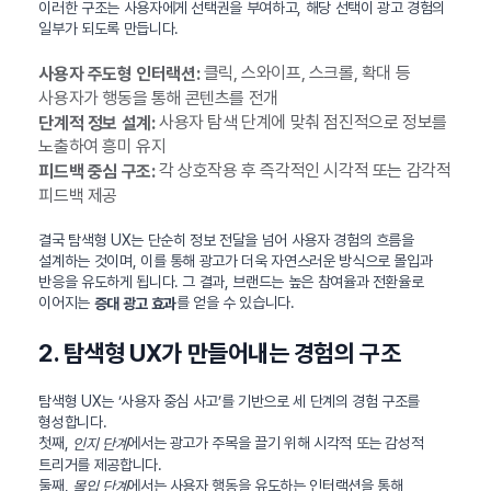
이러한 구조는 사용자에게 선택권을 부여하고, 해당 선택이 광고 경험의
일부가 되도록 만듭니다.
클릭, 스와이프, 스크롤, 확대 등
사용자 주도형 인터랙션:
사용자가 행동을 통해 콘텐츠를 전개
사용자 탐색 단계에 맞춰 점진적으로 정보를
단계적 정보 설계:
노출하여 흥미 유지
각 상호작용 후 즉각적인 시각적 또는 감각적
피드백 중심 구조:
피드백 제공
결국 탐색형 UX는 단순히 정보 전달을 넘어 사용자 경험의 흐름을
설계하는 것이며, 이를 통해 광고가 더욱 자연스러운 방식으로 몰입과
반응을 유도하게 됩니다. 그 결과, 브랜드는 높은 참여율과 전환율로
이어지는
를 얻을 수 있습니다.
증대 광고 효과
2. 탐색형 UX가 만들어내는 경험의 구조
탐색형 UX는 ‘사용자 중심 사고’를 기반으로 세 단계의 경험 구조를
형성합니다.
첫째,
에서는 광고가 주목을 끌기 위해 시각적 또는 감성적
인지 단계
트리거를 제공합니다.
둘째,
에서는 사용자 행동을 유도하는 인터랙션을 통해
몰입 단계