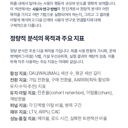
제품 내에서 일어나는 사용자 행동의 규모와 빈도를 명확히 보여줍니다.
이 섹션에서는
의 첫 단계로서 정량적 분석이 어떤
사용자 연구 방법
목적을 가지고 어떤 기법으로 실행되어야 하는지, 그리고 그 결과를
어떻게 해석하고 다음 단계의 사용자 연구로 연결할지에 대해
구체적으로 다룹니다.
정량적 분석의 목적과 주요 지표
정량 분석은 주로 다음 목적을 가집니다: 제품 사용 현황의 가시화, 문제
영역(버그·마찰) 식별, 가설 우선순위화, 실험 결과의 계량적 검증. 이를
위해 자주 사용하는 주요 지표는 아래와 같습니다.
DAU/WAU/MAU, 세션 수, 평균 세션 길이
활성 지표:
가입 전환율, 구매 전환율, AARRR(획득·활성화·
전환 지표:
유지·수익·추천) 지표
잔존율(cohort retention), 이탈률(churn),
유지·이탈 지표:
재방문율
각 단계별 이탈 비율, 병목 구간
퍼널 지표:
LTV, ARPU, CAC
재무 지표:
에러율, 로드 시간, 실패한 트랜잭션 비율
성능·품질 지표: