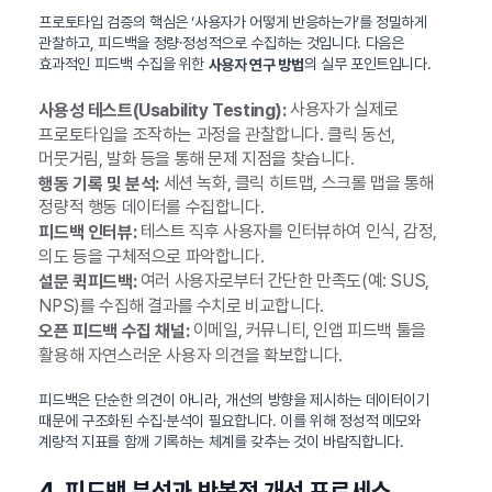
프로토타입 검증의 핵심은 ‘사용자가 어떻게 반응하는가’를 정밀하게
관찰하고, 피드백을 정량·정성적으로 수집하는 것입니다. 다음은
효과적인 피드백 수집을 위한
의 실무 포인트입니다.
사용자 연구 방법
사용자가 실제로
사용성 테스트(Usability Testing):
프로토타입을 조작하는 과정을 관찰합니다. 클릭 동선,
머뭇거림, 발화 등을 통해 문제 지점을 찾습니다.
세션 녹화, 클릭 히트맵, 스크롤 맵을 통해
행동 기록 및 분석:
정량적 행동 데이터를 수집합니다.
테스트 직후 사용자를 인터뷰하여 인식, 감정,
피드백 인터뷰:
의도 등을 구체적으로 파악합니다.
여러 사용자로부터 간단한 만족도(예: SUS,
설문 퀵피드백:
NPS)를 수집해 결과를 수치로 비교합니다.
이메일, 커뮤니티, 인앱 피드백 툴을
오픈 피드백 수집 채널:
활용해 자연스러운 사용자 의견을 확보합니다.
피드백은 단순한 의견이 아니라, 개선의 방향을 제시하는 데이터이기
때문에 구조화된 수집·분석이 필요합니다. 이를 위해 정성적 메모와
계량적 지표를 함께 기록하는 체계를 갖추는 것이 바람직합니다.
4. 피드백 분석과 반복적 개선 프로세스