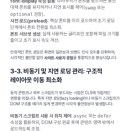
: 브라우저가 폰트를 로드하는 동안
font-display 속성 활용
대체 폰트를 유지하거나 지연 표시를 제어(
또는
swap
권장).
optional
: 핵심 폰트를 미리 로드하여 초기 로딩
사전 로드(preload)
단계에서 폰트 전환을 최소화.
: 실제 사용하는 글리프만 포함해 파일 크기를
폰트 서브셋 생성
줄이고 초기 표시 속도 개선.
안정적인 폰트 로딩은 화면의 일관성과 브랜드 인식 모두를 강화하여,
시각적인 불안함 없이
을 통합적으로 향상시킵니다.
사이트 사용자 경험
3-3. 비동기 및 지연 로딩 관리: 구조적
레이아웃 이동 최소화
동적 콘텐츠나 외부 스크립트가 로드되는 시점은 CLS에 직접적인
영향을 미칩니다. 특히 지연 로딩(lazy loading)이나 비동기 스크립트가
DOM 구조를 예기치 않게 변경하면 시각적 불안정성이 발생합니다.
:
또는
비동기 스크립트 사용 시 위치 제어
async
defer
속성을 활용하되, DOM 구성 완료 후에 콘텐츠 영역 밖에서
로드하도록 조정.