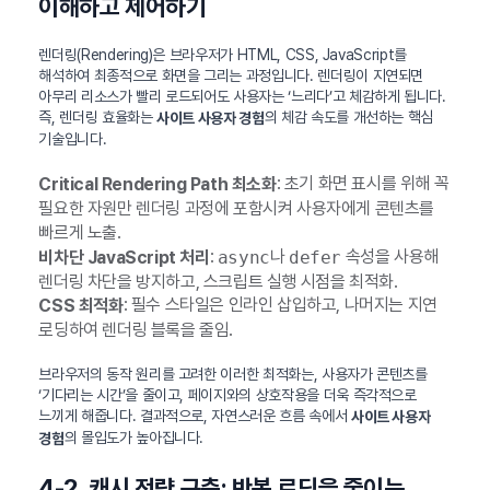
이해하고 제어하기
렌더링(Rendering)은 브라우저가 HTML, CSS, JavaScript를
해석하여 최종적으로 화면을 그리는 과정입니다. 렌더링이 지연되면
아무리 리소스가 빨리 로드되어도 사용자는 ‘느리다’고 체감하게 됩니다.
즉, 렌더링 효율화는
의 체감 속도를 개선하는 핵심
사이트 사용자 경험
기술입니다.
: 초기 화면 표시를 위해 꼭
Critical Rendering Path 최소화
필요한 자원만 렌더링 과정에 포함시켜 사용자에게 콘텐츠를
빠르게 노출.
:
나
속성을 사용해
비차단 JavaScript 처리
async
defer
렌더링 차단을 방지하고, 스크립트 실행 시점을 최적화.
: 필수 스타일은 인라인 삽입하고, 나머지는 지연
CSS 최적화
로딩하여 렌더링 블록을 줄임.
브라우저의 동작 원리를 고려한 이러한 최적화는, 사용자가 콘텐츠를
‘기다리는 시간’을 줄이고, 페이지와의 상호작용을 더욱 즉각적으로
느끼게 해줍니다. 결과적으로, 자연스러운 흐름 속에서
사이트 사용자
의 몰입도가 높아집니다.
경험
4-2. 캐시 전략 구축: 반복 로딩을 줄이는