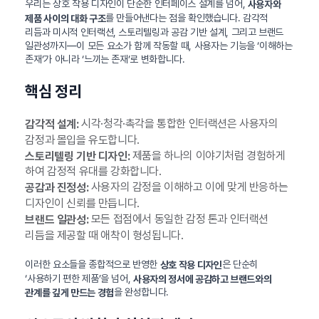
우리는 상호 작용 디자인이 단순한 인터페이스 설계를 넘어,
사용자와
를 만들어낸다는 점을 확인했습니다. 감각적
제품 사이의 대화 구조
리듬과 미시적 인터랙션, 스토리텔링과 공감 기반 설계, 그리고 브랜드
일관성까지—이 모든 요소가 함께 작동할 때, 사용자는 기능을 ‘이해하는
존재’가 아니라 ‘느끼는 존재’로 변화합니다.
핵심 정리
시각·청각·촉각을 통합한 인터랙션은 사용자의
감각적 설계:
감정과 몰입을 유도합니다.
제품을 하나의 이야기처럼 경험하게
스토리텔링 기반 디자인:
하여 감정적 유대를 강화합니다.
사용자의 감정을 이해하고 이에 맞게 반응하는
공감과 진정성:
디자인이 신뢰를 만듭니다.
모든 접점에서 동일한 감정 톤과 인터랙션
브랜드 일관성:
리듬을 제공할 때 애착이 형성됩니다.
이러한 요소들을 종합적으로 반영한
은 단순히
상호 작용 디자인
‘사용하기 편한 제품’을 넘어,
사용자의 정서에 공감하고 브랜드와의
을 완성합니다.
관계를 깊게 만드는 경험