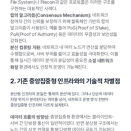
File System)나 Filecoin과 같은 프로토콜은 이러한 구조를
구현하는 대표적인 사례다.
네트워크
합의 알고리즘(Consensus Mechanism):
참여자 간의 신뢰를 보장하기 위해 블록체인 기반의 합의
알고리즘이 사용된다. 예를 들어 PoS(Proof of Stake),
PoA(Proof of Authority) 등은 데이터의 무결성과 보안성을
강화한다.
네트워크 내 여러 노드가 연산을 분담하여
분산 컴퓨팅 자원:
수행함으로써, 서버 부하를 줄이고 효율성을 극대화한다. 이를
통해 실시간 데이터 분석과 응답성이 중요한
소셜 네트워크
환경에서도 안정적 운영이 가능해진다.
확장
2. 기존 중앙집중형 인프라와의 기술적 차별점
분산형 인프라의 본질은 ‘통제의 분산’에 있다. 그러나 단순히 데이터
저장 위치가 분리된다는 의미를 넘어, 네트워크 운영 방식 전반이
중앙집중형 인프라와 다르게 설계된다.
중앙집중형 환경에서는 클라이언트-
데이터 흐름의 방향성:
서버 간 단방향 통신이 일반적이었다. 반면 분산형 구조에서는
노드 간의 상호 연결을 통해 다방향 데이터 공유가 가능하다.