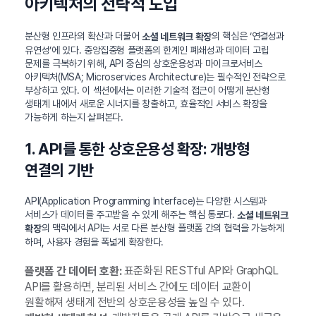
아키텍처의 전략적 도입
분산형 인프라의 확산과 더불어
의 핵심은 ‘연결성과
소셜 네트워크 확장
유연성’에 있다. 중앙집중형 플랫폼의 한계인 폐쇄성과 데이터 고립
문제를 극복하기 위해, API 중심의 상호운용성과 마이크로서비스
아키텍처(MSA; Microservices Architecture)는 필수적인 전략으로
부상하고 있다. 이 섹션에서는 이러한 기술적 접근이 어떻게 분산형
생태계 내에서 새로운 시너지를 창출하고, 효율적인 서비스 확장을
가능하게 하는지 살펴본다.
1. API를 통한 상호운용성 확장: 개방형
연결의 기반
API(Application Programming Interface)는 다양한 시스템과
서비스가 데이터를 주고받을 수 있게 해주는 핵심 통로다.
소셜 네트워크
의 맥락에서 API는 서로 다른 분산형 플랫폼 간의 협력을 가능하게
확장
하며, 사용자 경험을 폭넓게 확장한다.
표준화된 RESTful API와 GraphQL
플랫폼 간 데이터 호환:
API를 활용하면, 분리된 서비스 간에도 데이터 교환이
원활해져 생태계 전반의 상호운용성을 높일 수 있다.