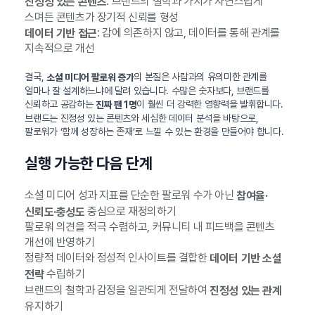
: 브랜드의 철학과 가치가 자연스럽게
진정성 있는 콘텐츠
스며든 콘텐츠가 장기적 신뢰를 형성
: 감에 의존하지 않고, 데이터를 통해 관계를
데이터 기반 접근
지속적으로 개선
결국,
의 본질은 사람과의 유의미한 관계를
소셜 미디어 팔로워 증가
얼마나 잘 설계하느냐에 달려 있습니다. 수많은 숫자보다, 브랜드를
신뢰하고 공감하는
이 훨씬 더 강력한 영향력을 발휘합니다.
진짜 팬 1명
브랜드는 진정성 있는 콘텐츠와 세심한 데이터 분석을 바탕으로,
팔로워가 ‘함께 성장하는 존재’로 느낄 수 있는 환경을 만들어야 합니다.
실행 가능한 다음 단계
소셜 미디어 성과 지표를 단순한 팔로워 수가 아닌
참여율·
중심으로 재정의하기
신뢰도·충성도
팔로워 의견을 적극 수렴하고, 커뮤니티 내 피드백을 콘텐츠
개선에 반영하기
정량적 데이터와 정성적 인사이트를 결합한
데이터 기반 소셜
수립하기
전략
브랜드의 철학과 감정을 일관되게 전달하여
진정성 있는 관계
유지하기