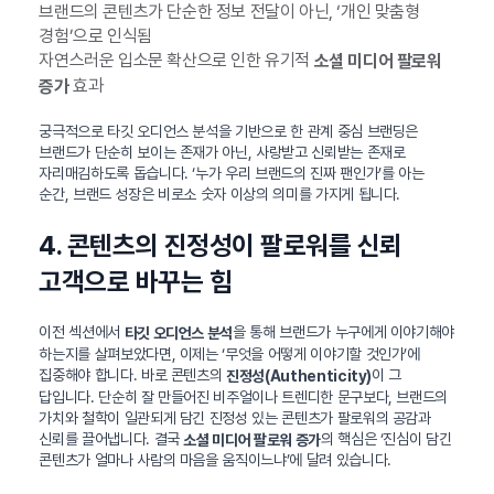
브랜드의 콘텐츠가 단순한 정보 전달이 아닌, ‘개인 맞춤형
경험’으로 인식됨
자연스러운 입소문 확산으로 인한 유기적
소셜 미디어 팔로워
효과
증가
궁극적으로 타깃 오디언스 분석을 기반으로 한 관계 중심 브랜딩은
브랜드가 단순히 보이는 존재가 아닌, 사랑받고 신뢰받는 존재로
자리매김하도록 돕습니다. ‘누가 우리 브랜드의 진짜 팬인가’를 아는
순간, 브랜드 성장은 비로소 숫자 이상의 의미를 가지게 됩니다.
4. 콘텐츠의 진정성이 팔로워를 신뢰
고객으로 바꾸는 힘
이전 섹션에서
을 통해 브랜드가 누구에게 이야기해야
타깃 오디언스 분석
하는지를 살펴보았다면, 이제는 ‘무엇을 어떻게 이야기할 것인가’에
집중해야 합니다. 바로 콘텐츠의
이 그
진정성(Authenticity)
답입니다. 단순히 잘 만들어진 비주얼이나 트렌디한 문구보다, 브랜드의
가치와 철학이 일관되게 담긴 진정성 있는 콘텐츠가 팔로워의 공감과
신뢰를 끌어냅니다. 결국
의 핵심은 ‘진심이 담긴
소셜 미디어 팔로워 증가
콘텐츠가 얼마나 사람의 마음을 움직이느냐’에 달려 있습니다.