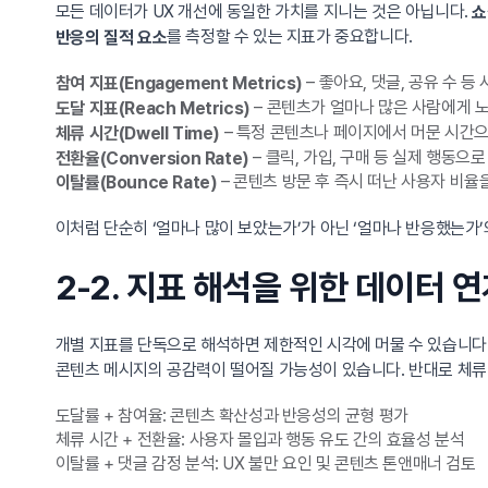
모든 데이터가 UX 개선에 동일한 가치를 지니는 것은 아닙니다.
쇼
를 측정할 수 있는 지표가 중요합니다.
반응의 질적 요소
– 좋아요, 댓글, 공유 수 
참여 지표(Engagement Metrics)
– 콘텐츠가 얼마나 많은 사람에게 
도달 지표(Reach Metrics)
– 특정 콘텐츠나 페이지에서 머문 시간
체류 시간(Dwell Time)
– 클릭, 가입, 구매 등 실제 행동으
전환율(Conversion Rate)
– 콘텐츠 방문 후 즉시 떠난 사용자 비율
이탈률(Bounce Rate)
이처럼 단순히 ‘얼마나 많이 보았는가’가 아닌 ‘얼마나 반응했는가’
2-2. 지표 해석을 위한 데이터 
개별 지표를 단독으로 해석하면 제한적인 시각에 머물 수 있습니다
콘텐츠 메시지의 공감력이 떨어질 가능성이 있습니다. 반대로 체류 
도달률 + 참여율: 콘텐츠 확산성과 반응성의 균형 평가
체류 시간 + 전환율: 사용자 몰입과 행동 유도 간의 효율성 분석
이탈률 + 댓글 감정 분석: UX 불만 요인 및 콘텐츠 톤앤매너 검토