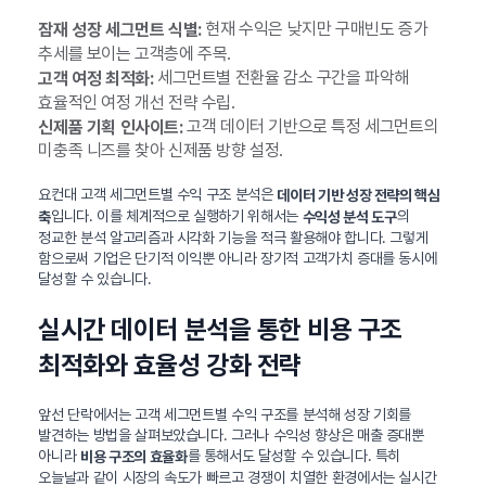
현재 수익은 낮지만 구매빈도 증가
잠재 성장 세그먼트 식별:
추세를 보이는 고객층에 주목.
세그먼트별 전환율 감소 구간을 파악해
고객 여정 최적화:
효율적인 여정 개선 전략 수립.
고객 데이터 기반으로 특정 세그먼트의
신제품 기획 인사이트:
미충족 니즈를 찾아 신제품 방향 설정.
요컨대 고객 세그먼트별 수익 구조 분석은
데이터 기반 성장 전략의 핵심
입니다. 이를 체계적으로 실행하기 위해서는
의
축
수익성 분석 도구
정교한 분석 알고리즘과 시각화 기능을 적극 활용해야 합니다. 그렇게
함으로써 기업은 단기적 이익뿐 아니라 장기적 고객가치 증대를 동시에
달성할 수 있습니다.
실시간 데이터 분석을 통한 비용 구조
최적화와 효율성 강화 전략
앞선 단락에서는 고객 세그먼트별 수익 구조를 분석해 성장 기회를
발견하는 방법을 살펴보았습니다. 그러나 수익성 향상은 매출 증대뿐
아니라
를 통해서도 달성할 수 있습니다. 특히
비용 구조의 효율화
오늘날과 같이 시장의 속도가 빠르고 경쟁이 치열한 환경에서는 실시간