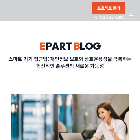
콘텐츠로
프로젝트 문의
건너뛰기
Tel. 02-545-3800
COMPANY
E
PART
B
LOG
SERVICE
스마트 기기 접근법: 개인정보 보호와 상호운용성을 극복하는
혁신적인 솔루션의 새로운 가능성
PORTFOLIO
BLOG
CONTACT
정부지원사업