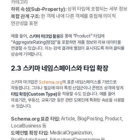
카테고리
상위 타입에 포함되는 세부 정보
하위 속성(Sub-Property):
한 객체 내에 다른 객체를 중첩해 의미적
복합 관계 구조:
연관성을 표현
예를 들어,
을 통해 “Product” 타입에
스키마 마크업 활용
“AggregateRating(평점)”을 포함하면 제품 정보와 리뷰 데이터를
연결할 수 있습니다. 이는 검색 결과에 별점이 표시되도록 하여 클릭률
상승에 기여합니다.
2.3 스키마 네임스페이스와 타입 확장
스키마 마크업은
의 표준 네임스페이스를 기반으로
Schema.org
작동합니다. 그러나 필요에 따라 특정 산업군이나 콘텐츠 성격에 맞게
을 적용할 수도 있습니다. 예를 들어
타입 확장(Custom Type)
의료기관, 부동산, 교육기관 등은 관련 도메인에 특화된 속성을 사용할
수 있습니다.
Article, BlogPosting, Product,
Schema.org 표준 타입:
LocalBusiness 등
MedicalOrganization,
도메인별 확장 타입:
RealEstateAgent, EducationalOrganization 등