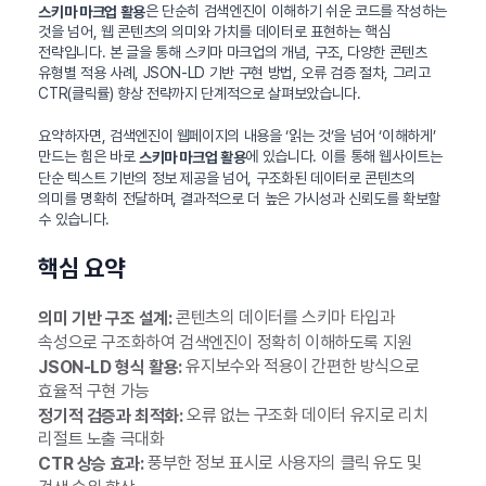
은 단순히 검색엔진이 이해하기 쉬운 코드를 작성하는
스키마 마크업 활용
것을 넘어, 웹 콘텐츠의 의미와 가치를 데이터로 표현하는 핵심
전략입니다. 본 글을 통해 스키마 마크업의 개념, 구조, 다양한 콘텐츠
유형별 적용 사례, JSON-LD 기반 구현 방법, 오류 검증 절차, 그리고
CTR(클릭률) 향상 전략까지 단계적으로 살펴보았습니다.
요약하자면, 검색엔진이 웹페이지의 내용을 ‘읽는 것’을 넘어 ‘이해하게’
만드는 힘은 바로
에 있습니다. 이를 통해 웹사이트는
스키마 마크업 활용
단순 텍스트 기반의 정보 제공을 넘어, 구조화된 데이터로 콘텐츠의
의미를 명확히 전달하며, 결과적으로 더 높은 가시성과 신뢰도를 확보할
수 있습니다.
핵심 요약
콘텐츠의 데이터를 스키마 타입과
의미 기반 구조 설계:
속성으로 구조화하여 검색엔진이 정확히 이해하도록 지원
유지보수와 적용이 간편한 방식으로
JSON-LD 형식 활용:
효율적 구현 가능
오류 없는 구조화 데이터 유지로 리치
정기적 검증과 최적화:
리절트 노출 극대화
풍부한 정보 표시로 사용자의 클릭 유도 및
CTR 상승 효과: