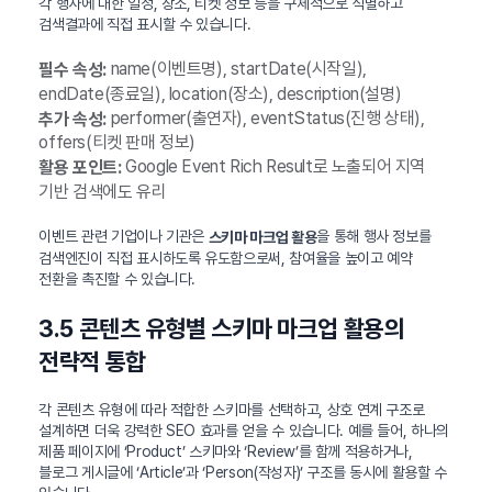
각 행사에 대한 일정, 장소, 티켓 정보 등을 구체적으로 식별하고
검색결과에 직접 표시할 수 있습니다.
name(이벤트명), startDate(시작일),
필수 속성:
endDate(종료일), location(장소), description(설명)
performer(출연자), eventStatus(진행 상태),
추가 속성:
offers(티켓 판매 정보)
Google Event Rich Result로 노출되어 지역
활용 포인트:
기반 검색에도 유리
이벤트 관련 기업이나 기관은
을 통해 행사 정보를
스키마 마크업 활용
검색엔진이 직접 표시하도록 유도함으로써, 참여율을 높이고 예약
전환을 촉진할 수 있습니다.
3.5 콘텐츠 유형별 스키마 마크업 활용의
전략적 통합
각 콘텐츠 유형에 따라 적합한 스키마를 선택하고, 상호 연계 구조로
설계하면 더욱 강력한 SEO 효과를 얻을 수 있습니다. 예를 들어, 하나의
제품 페이지에 ‘Product’ 스키마와 ‘Review’를 함께 적용하거나,
블로그 게시글에 ‘Article’과 ‘Person(작성자)’ 구조를 동시에 활용할 수