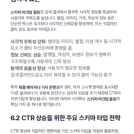
은 검색 결과에서 풍부한 시각적 정보를 제공하여
스키마 마크업 활용
사용자의 주목도를 높입니다. 별점, 이미지, 가격, 작성자 정보 등은
단순한 텍스트 링크보다 시각적인 신뢰감을 형성하며, 이는 직접적인
클릭 유도 효과로 이어집니다.
썸네일 이미지, 별점, 리뷰 개수 등 시각적
시각적 주목성 강화:
요소가 클릭 우선순위에 영향을 줌
발행일, 작성자, 브랜드 정보가 명확히
정보 신뢰도 상승:
구조화될수록 사용자의 신뢰 형성
사용자가 필요한 정보를
탐색의 효율성 향상:
검색결과만으로도 미리 파악할 수 있어 클릭 가능성 증가
특히
의 경우, 리치 스니펫 형태로 표시되면
제품 페이지나 기사 콘텐츠
‘다른 결과보다 더 유용해 보인다’는 심리적 인상을 주기 때문에 CTR이
자연스럽게 향상됩니다. 이러한 데이터 시각화는
의
스키마 마크업 활용
핵심 가치 중 하나로 평가됩니다.
6.2 CTR 상승을 위한 주요 스키마 타입 전략
CTR 향상에 직접적인 영향력을 가진 스키마 타입을 적절히 활용하면,