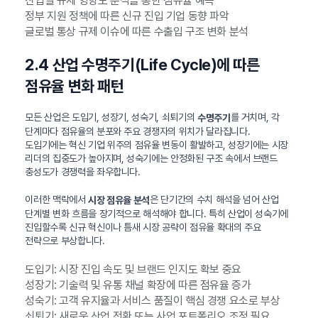
산업별 규제 영향도 분석을 통한 점유율 예측
정부 지원 정책에 따른 신규 진입 기업 동향 파악
글로벌 통상 규제 이슈에 따른 수출입 구조 변화 분석
2.4 산업 수명주기(Life Cycle)에 따른
점유율 변화 패턴
모든 산업은 도입기, 성장기, 성숙기, 쇠퇴기의
를 거치며, 각
수명주기
단계마다 점유율의 분포와 주요 경쟁자의 위치가 달라집니다.
도입기에는 혁신 기업 위주의 점유율 변동이 활발하고, 성장기에는 시장
리더의 집중도가 높아지며, 성숙기에는 안정화된 구조 속에서 브랜드
충성도가 경쟁력을 좌우합니다.
이러한 맥락에서
은 단기간의 수치 해석을 넘어 산업
시장 점유율 분석
단계별 변화 흐름을 장기적으로 해석해야 합니다. 특히 산업이 성숙기에
진입할수록 신규 혁신이나 틈새 시장 공략이 점유율 확대의 주요
전략으로 부상합니다.
도입기: 시장 진입 속도 및 브랜드 인지도 확보 중요
성장기: 기술력 및 유통 채널 확장에 따른 점유율 증가
성숙기: 고객 유지율과 서비스 품질이 핵심 경쟁 요소로 부상
쇠퇴기: 새로운 산업 전환 또는 사업 포트폴리오 조정 필요