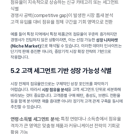
점유율이 지속적으로 상승하는 신규 카테고리 또는 세그먼트
식별
경쟁사 공백(competitive gap)이 발생한 시장 틈새 분석
고객 유입률 대비 점유율 정체 구간을 기회 영역으로 전환
예를 들어 특정 지역에서 특정 제품군의 점유율이 꾸준히 증가하지만
경쟁사가 진입하지 않은 상황이라면, 이는 선점 가능한
성장 니치마켓
으로 해석될 수 있습니다. 이러한 데이터 인사이트는
(Niche Market)
단기적 판매 증진뿐 아니라, 중장기적 시장 확장 전략의 기반으로
작용합니다.
5.2 고객 세그먼트 기반 성장 가능성 식별
시장 전체의 점유율만으로는 구체적인 성장 포인트를 파악하기
어렵습니다. 따라서
을 고객 세그먼트 단위로 세분화해
시장 점유율 분석
바라보는 것이 중요합니다. 고객층별 구매 패턴, 충성도, 브랜드 전환율
등을 함께 분석하면 매출 증대뿐 아니라 장기적 고객 관계 구축을 동시에
추진할 수 있습니다.
특정 연령대나 소득층에서 점유율
연령·소득별 세그먼트 분석:
격차가 큰 영역은 맞춤형 제품과 커뮤니케이션 전략의 기회로
활용 가능