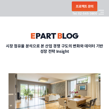
콘텐츠로
프로젝트 문의
건너뛰기
Tel. 02-545-3800
COMPANY
E
PART
B
LOG
SERVICE
시장 점유율 분석으로 본 산업 경쟁 구도의 변화와 데이터 기반
성장 전략 Insight
PORTFOLIO
BLOG
CONTACT
정부지원사업