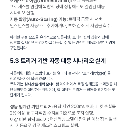
여러 자동화된
오케스트레이션(Orchestration):
프로세스를 연결해 복합적 장애 상황에서도 일관된 대응
시나리오 실행.
트래픽 급증 시 서버
자동 확장(Auto-Scaling) 기능:
인스턴스를 자동으로 추가하거나, 부하 감소 시 자원을 회수.
이러한 구성 요소를 유기적으로 연동하면, 트래픽 변화 상황과 장애
징후를 실시간으로 감지하고 대응할 수 있는 완전한 자동화 운영 환경이
구현됩니다.
5.3 트리거 기반 자동 대응 시나리오 설계
자동화된 대응 시스템의 효과는 얼마나 정교하게 ‘트리거(trigger)’를
정의했는가에 달려 있습니다.
트리거는
데이터에서 특정 임계값을 초과했을 때
실시간 트래픽 모니터링
반응하도록 설정하는 규칙이며, 잘 설계된 트리거는 장애를 방지하는 첫
단계가 됩니다.
응답 지연 200ms 초과, 패킷 손실률
성능 임계값 기반 트리거:
2% 이상 등 구체적인 수치를 기준으로 조치 실행.
머신러닝 모델이 탐지한 이상 징후 발생
이상 패턴 탐지 트리거:
시, 자동으로 경로 재조정 스크립트 실행.