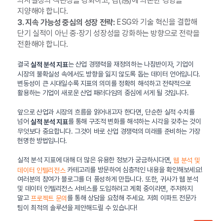
의사결정의 객관성을 강화하고, 감(感)에 의존한 경영을
지양해야 합니다.
ESG와 기술 혁신을 결합해
3. 지속 가능성 중심의 성장 전략:
단기 실적이 아닌 중·장기 성장성을 강화하는 방향으로 전략을
전환해야 합니다.
결국
는 산업 경쟁력을 재정의하는 나침반이자, 기업이
실적 분석 지표
시장의 불확실성 속에서도 방향을 잃지 않도록 돕는 데이터 언어입니다.
변동성이 큰 시대일수록 지표의 의미를 정확히 해석하고 전략적으로
활용하는 기업이 새로운 산업 패러다임의 중심에 서게 될 것입니다.
앞으로 산업과 시장의 흐름을 읽어내고자 한다면, 단순한 실적 수치를
넘어
를 통해 구조적 변화를 해석하는 시각을 갖추는 것이
실적 분석 지표
무엇보다 중요합니다. 그것이 바로 산업 경쟁력의 미래를 준비하는 가장
현명한 방법입니다.
실적 분석 지표에 대해 더 많은 유용한 정보가 궁금하시다면,
웹 분석 및
카테고리를 방문하여 심층적인 내용을 확인해보세요!
데이터 인텔리전스
여러분의 참여가 블로그를 더 풍성하게 만듭니다. 또한, 귀사가 웹 분석
및 데이터 인텔리전스 서비스를 도입하려고 계획 중이라면, 주저하지
말고
를 통해 상담을 요청해 주세요. 저희 이파트 전문가
프로젝트 문의
팀이 최적의 솔루션을 제안해드릴 수 있습니다!