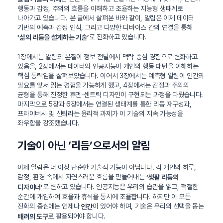
행동과 감정, 주의의 흐름을 이해하고 조율하는 지능형 생태계로
나아가고 있습니다. 본 글에서 살펴본 바와 같이, 알림은 이제 데이터
기반의 예측과 감정 인식, 그리고 다양한 디바이스 간의 연결을 통해
로 진화하고 있습니다.
‘삶의 리듬을 설계하는 기술’
1장에서는 알림의 본질이 정보 전달에서 맥락 중심 경험으로 변화하고
있음을, 2장에서는 데이터와 인공지능이 개인의 행동 패턴을 이해하는
핵심 동력임을 살펴보았습니다. 이어서 3장에서는 예측형 알림이 인간의
필요를 앞서 읽는 경험을 가능하게 했고, 4장에서는 감정과 주의의
균형을 통해 진정한 휴먼-센트릭 디자인이 구현되는 과정을 다뤘습니다.
마지막으로 5장과 6장에서는 연결된 생태계를 통한 리듬 재구성과,
프라이버시 및 신뢰라는 윤리적 과제가 이 기술의 지속 가능성을
좌우함을 강조했습니다.
기술이 아닌 ‘리듬’으로서의 알림
이제 알림은 더 이상 단순한 기술적 기능이 아닙니다. 각 개인의 하루,
감정, 환경 속에서 자연스러운 흐름을 만들어내는
‘생활 리듬의
로 변하고 있습니다. 인공지능은 우리의 습관을 읽고, 적절한
디자이너’
순간에 개입하여 효율과 휴식을 동시에 조율합니다. 하지만 이 모든
진화의 중심에는 언제나
이 있어야 하며, 기술은 우리의 선택을 돕는
인간
로 활용되어야 합니다.
배려의 도구