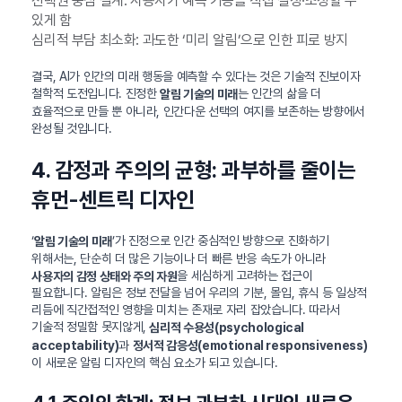
선택권 중심 설계: 사용자가 예측 기능을 직접 설정·조정할 수
있게 함
심리적 부담 최소화: 과도한 ‘미리 알림’으로 인한 피로 방지
결국, AI가 인간의 미래 행동을 예측할 수 있다는 것은 기술적 진보이자
철학적 도전입니다. 진정한
는 인간의 삶을 더
알림 기술의 미래
효율적으로 만들 뿐 아니라, 인간다운 선택의 여지를 보존하는 방향에서
완성될 것입니다.
4. 감정과 주의의 균형: 과부하를 줄이는
휴먼-센트릭 디자인
‘
’가 진정으로 인간 중심적인 방향으로 진화하기
알림 기술의 미래
위해서는, 단순히 더 많은 기능이나 더 빠른 반응 속도가 아니라
을 세심하게 고려하는 접근이
사용자의 감정 상태와 주의 자원
필요합니다. 알림은 정보 전달을 넘어 우리의 기분, 몰입, 휴식 등 일상적
리듬에 직간접적인 영향을 미치는 존재로 자리 잡았습니다. 따라서
기술적 정밀함 못지않게,
심리적 수용성(psychological
과
acceptability)
정서적 감응성(emotional responsiveness)
이 새로운 알림 디자인의 핵심 요소가 되고 있습니다.