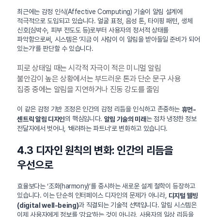
최근에는 감정 인식(Affective Computing) 기술이 알림 설계에
적극적으로 도입되고 있습니다. 얼굴 표정, 음성 톤, 타이핑 패턴, 생체
신호(심박수, 피부 전도도 등)로부터 사용자의 정서적 상태를
파악함으로써, 시스템은 ‘지금 이 사람이 이 알림을 받아들일 준비가 되어
있는가’를 판단할 수 있습니다.
피로 상태일 때는 시각적 자극이 적은 미니멀 알림
불안감이 높은 상황에서는 부드러운 톤과 단순 문구 사용
집중 중에는 알림을 지연하거나 진동 강도를 줄임
이 같은 감정 기반 조정은 인간의 감정 리듬을 인식하고 존중하는
휴먼-
의 핵심입니다.
는 점차 냉정한 정보
센트릭 알림 디자인
알림 기술의 미래
전달자에서 벗어나, ‘배려하는 파트너’로 변화하고 있습니다.
4.3 디자인 원칙의 변화: 인간의 리듬을
우선으로
효율보다는 ‘조화(harmony)’를 중시하는 새로운 설계 철학이 등장하고
있습니다. 이는 단순히 인터페이스 디자인의 문제가 아니라,
디지털 웰빙
과 직결되는 기술적 선택입니다. 알림 시스템은
(digital well-being)
이제 사용자에게 정보를 ‘강요’하는 것이 아니라, 사용자의 일상 리듬을