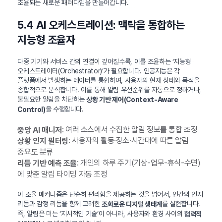
조율되는 새로운 패러다임을 만들어갑니다.
5.4 AI 오케스트레이션: 맥락을 통합하는
지능형 조율자
다중 기기와 서비스 간의 연결이 깊어질수록, 이를 조율하는 ‘지능형
오케스트레이터(Orchestrator)’가 필요합니다. 인공지능은 각
플랫폼에서 발생하는 데이터를 통합하여, 사용자의 현재 상태와 목적을
종합적으로 분석합니다. 이를 통해 알림 우선순위를 자동으로 정하거나,
불필요한 알림을 차단하는
상황 기반 제어(Context-Aware
을 수행합니다.
Control)
: 여러 소스에서 수집한 알림 정보를 통합 조정
중앙 AI 매니저
: 사용자의 활동·장소·시간대에 따른 알림
상황 인지 필터링
중요도 분류
: 개인의 하루 주기(기상-업무-휴식-수면)
리듬 기반 예측 조율
에 맞춘 알림 타이밍 자동 조정
이 조율 메커니즘은 단순히 편리함을 제공하는 것을 넘어서, 인간의 인지
리듬과 감정 리듬을 함께 고려한
를 실현합니다.
조화로운 디지털 생태계
즉, 알림은 더는 ‘지시적인 기술’이 아니라, 사용자와 환경 사이의
협력적