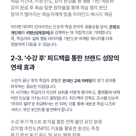
학습 시간대, 시청 빈도, 강의 완강률 등 행동 기반 세분화
강의 완료 후 복습·질문 참여율을 통해 학습 열의 판단
참여가 떨어지는 학습자에게 맞춤 리마인드 메시지 제공
이러한 데이터 인사이트는 단순히 학습 관리의 효율성을 넘어,
콘텐츠
와
을 강화하는 데 직접적으로 기여합니다.
개인화
리텐션(재참여)
즉, 학습자의 실제 행동 데이터를 기반으로 마케팅 메시지를 더욱
정밀하게 다듬을 수 있습니다.
2-3. ‘수강 후’ 피드백을 통한 브랜드 성장의
연쇄 효과
수강이 끝난 후의 학습자 경험은
의 장기 성과를
온라인 교육 마케팅
좌우하는 중요한 지점입니다.
이 시기에는 학습자가 자신의 성취를 어떻게 평가하고, 플랫폼에 대해
어떤 인상을 가지는지가 결정됩니다. 피드백과 만족도 조사를 단순히
‘마무리 절차’로 취급해서는 안 되며, 이를 통해 새로운 학습 니즈와
서비스 개선 포인트를 발견해야 합니다.
수강 후기 텍스트 분석을 통한 만족·불만 요인 분류
강의별 추천도(NPS) 지표를 활용한 충성도 측정
후기 작성 동기 유도 및 보상 체계 설계