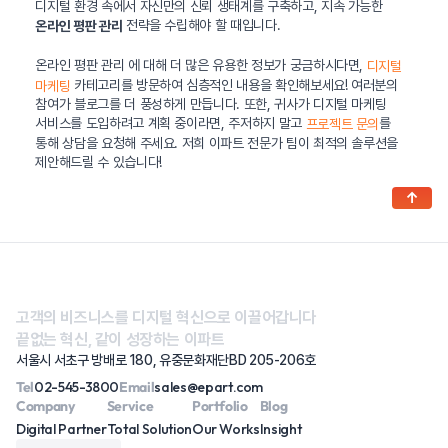
디지털 환경 속에서 자신만의 신뢰 생태계를 구축하고, 지속 가능한
전략을 수립해야 할 때입니다.
온라인 평판 관리
온라인 평판 관리 에 대해 더 많은 유용한 정보가 궁금하시다면,
디지털
카테고리를 방문하여 심층적인 내용을 확인해보세요! 여러분의
마케팅
참여가 블로그를 더 풍성하게 만듭니다. 또한, 귀사가 디지털 마케팅
서비스를 도입하려고 계획 중이라면, 주저하지 말고
를
프로젝트 문의
통해 상담을 요청해 주세요. 저희 이파트 전문가 팀이 최적의 솔루션을
제안해드릴 수 있습니다!
↑
고객의 비즈니스를 디지털 혁신으로 이끌어갑니다
끝없는 혁신, 같이 성장하는 이파트
서울시 서초구 방배로 180, 유중문화재단BD 205-206호
Tel
02-545-3800
Email
sales@epart.com
Company
Service
Portfolio
Blog
Digital Partner
Total Solution
Our Works
Insight