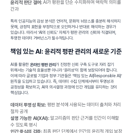
AI가 평판을 단순 수치화하며 맥락적 의미를
윤리적 판단 결여:
간과
특히 인공지능의 감성 분석은 언어적, 문화적 뉘앙스를 충분히 해석하지
못해, 긍정적 표현을 부정적으로 오인하거나 반대로 해석하는 경우가
있습니다. 따라서 ‘AI의 신뢰도’ 자체가 평판 관리의 신뢰와 직결되며,
투명한 데이터 거버넌스가 필수적입니다.
책임 있는 AI: 윤리적 평판 관리의 새로운 기준
AI를 활용한
가 진정한 신뢰 구축 도구로 자리 잡기
온라인 평판 관리
위해서는 기술적 효율성뿐 아니라 ‘윤리성’이 함께 보장되어야 합니다.
이에 따라 글로벌 기업과 정부 기관들은 ‘책임 있는 AI(Responsible AI)’
원칙을 도입하고 있습니다. 즉, 데이터 수집 단계에서부터 투명성과
공정성을 확보하고, AI의 의사결정 과정에 인간 개입을 유지하는 것이
핵심입니다.
평판 분석에 사용되는 데이터 출처와 처리
데이터 투명성 확보:
절차 공개
알고리즘의 판단 근거를 인간이 이해할
설명 가능한 AI(XAI):
수 있도록 명시
최종 판단 단계에서 인간의 윤리적 개입 보장
인간 중심의 검증: