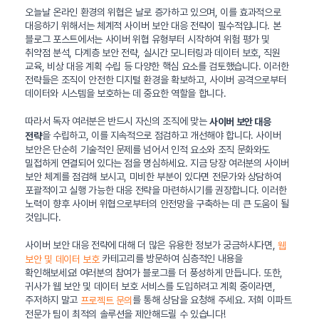
오늘날 온라인 환경의 위협은 날로 증가하고 있으며, 이를 효과적으로
대응하기 위해서는 체계적 사이버 보안 대응 전략이 필수적입니다. 본
블로그 포스트에서는 사이버 위협 유형부터 시작하여 위험 평가 및
취약점 분석, 다계층 보안 전략, 실시간 모니터링과 데이터 보호, 직원
교육, 비상 대응 계획 수립 등 다양한 핵심 요소를 검토했습니다. 이러한
전략들은 조직이 안전한 디지털 환경을 확보하고, 사이버 공격으로부터
데이터와 시스템을 보호하는 데 중요한 역할을 합니다.
따라서 독자 여러분은 반드시 자신의 조직에 맞는
사이버 보안 대응
을 수립하고, 이를 지속적으로 점검하고 개선해야 합니다. 사이버
전략
보안은 단순히 기술적인 문제를 넘어서 인적 요소와 조직 문화와도
밀접하게 연결되어 있다는 점을 명심하세요. 지금 당장 여러분의 사이버
보안 체계를 점검해 보시고, 미비한 부분이 있다면 전문가와 상담하여
포괄적이고 실행 가능한 대응 전략을 마련하시기를 권장합니다. 이러한
노력이 향후 사이버 위협으로부터의 안전망을 구축하는 데 큰 도움이 될
것입니다.
사이버 보안 대응 전략에 대해 더 많은 유용한 정보가 궁금하시다면,
웹
카테고리를 방문하여 심층적인 내용을
보안 및 데이터 보호
확인해보세요! 여러분의 참여가 블로그를 더 풍성하게 만듭니다. 또한,
귀사가 웹 보안 및 데이터 보호 서비스를 도입하려고 계획 중이라면,
주저하지 말고
를 통해 상담을 요청해 주세요. 저희 이파트
프로젝트 문의
전문가 팀이 최적의 솔루션을 제안해드릴 수 있습니다!