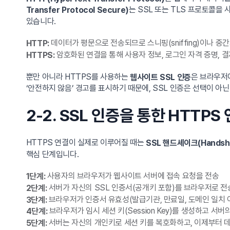
는 SSL 또는 TLS 프로토콜을
Transfer Protocol Secure)
있습니다.
데이터가 평문으로 전송되므로 스니핑(sniffing)이나 중간자 공격
HTTP:
암호화된 연결을 통해 사용자 정보, 로그인 자격 증명, 
HTTPS:
뿐만 아니라 HTTPS를 사용하는
은 브라우저
웹사이트 SSL 인증
‘안전하지 않음’ 경고를 표시하기 때문에, SSL 인증은 선택이 아
2-2. SSL 인증을 통한 HTTP
HTTPS 연결이 실제로 이루어질 때는
SSL 핸드셰이크(Handsh
핵심 단계입니다.
사용자의 브라우저가 웹사이트 서버에 접속 요청을 전송
1단계:
서버가 자신의 SSL 인증서(공개키 포함)를 브라우저로 전
2단계:
브라우저가 인증서 유효성(발급기관, 만료일, 도메인 일치 
3단계:
브라우저가 임시 세션 키(Session Key)를 생성하고 서
4단계:
서버는 자신의 개인키로 세션 키를 복호화하고, 이제부터 
5단계: