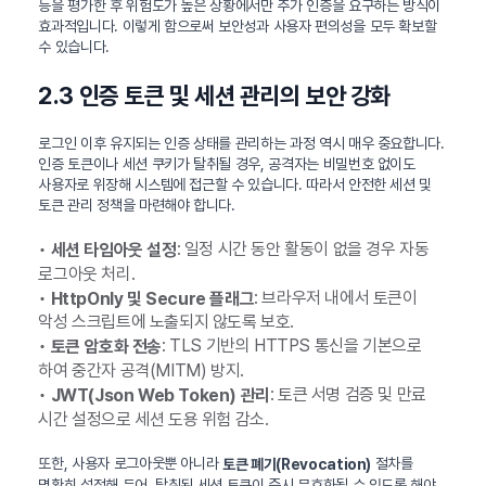
등을 평가한 후 위험도가 높은 상황에서만 추가 인증을 요구하는 방식이
효과적입니다. 이렇게 함으로써 보안성과 사용자 편의성을 모두 확보할
수 있습니다.
2.3 인증 토큰 및 세션 관리의 보안 강화
로그인 이후 유지되는 인증 상태를 관리하는 과정 역시 매우 중요합니다.
인증 토큰이나 세션 쿠키가 탈취될 경우, 공격자는 비밀번호 없이도
사용자로 위장해 시스템에 접근할 수 있습니다. 따라서 안전한 세션 및
토큰 관리 정책을 마련해야 합니다.
•
: 일정 시간 동안 활동이 없을 경우 자동
세션 타임아웃 설정
로그아웃 처리.
•
: 브라우저 내에서 토큰이
HttpOnly 및 Secure 플래그
악성 스크립트에 노출되지 않도록 보호.
•
: TLS 기반의 HTTPS 통신을 기본으로
토큰 암호화 전송
하여 중간자 공격(MITM) 방지.
•
: 토큰 서명 검증 및 만료
JWT(Json Web Token) 관리
시간 설정으로 세션 도용 위험 감소.
또한, 사용자 로그아웃뿐 아니라
절차를
토큰 폐기(Revocation)
명확히 설정해 두어, 탈취된 세션 토큰이 즉시 무효화될 수 있도록 해야