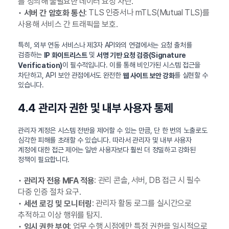
를 정의해 불필요한 데이터 요청 차단.
•
: TLS 인증서나 mTLS(Mutual TLS)를
서버 간 암호화 통신
사용해 서비스 간 트래픽을 보호.
특히, 외부 연동 서비스나 제3자 API와의 연결에서는 요청 출처를
검증하는
및
IP 화이트리스트
서명 기반 요청 검증(Signature
이 필수적입니다. 이를 통해 비인가된 시스템 접근을
Verification)
차단하고, API 보안 관점에서도 완전한
를 실현할 수
웹 사이트 보안 강화
있습니다.
4.4 관리자 권한 및 내부 사용자 통제
관리자 계정은 시스템 전반을 제어할 수 있는 만큼, 단 한 번의 노출로도
심각한 피해를 초래할 수 있습니다. 따라서 관리자 및 내부 사용자
계정에 대한 접근 제어는 일반 사용자보다 훨씬 더 정밀하고 강화된
정책이 필요합니다.
•
: 관리 콘솔, 서버, DB 접근 시 필수
관리자 전용 MFA 적용
다중 인증 절차 요구.
•
: 관리자 활동 로그를 실시간으로
세션 로깅 및 모니터링
추적하고 이상 행위를 탐지.
•
: 업무 수행 시점에만 특정 권한을 일시적으로
임시 권한 부여