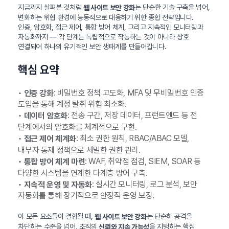
지금까지 살펴본 것처럼
는 단순한 기술 구축을 넘어,
웹 사이트 보안 강화
변화하는 위협 환경에 능동적으로 대응하기 위한 종합 전략입니다.
인증, 암호화, 접근 제어, 통합 방어 체계, 그리고 지속적인 모니터링과
자동화까지 — 각 단계는 독립적으로 작동하는 것이 아니라 상호
연결되어 하나의 유기적인 보안 생태계를 만들어갑니다.
핵심 요약
•
: 비밀번호 정책 고도화, MFA 및 무비밀번호 인증
인증 강화
도입을 통해 계정 탈취 위험 최소화.
•
: 전송 구간, 저장 데이터, 프런트엔드 등 전
데이터 암호화
단계에서의 암호화를 체계적으로 구현.
•
: 최소 권한 원칙, RBAC/ABAC 모델,
접근 제어 체계화
내부자 통제 정책으로 세밀한 권한 관리.
•
: WAF, 취약점 점검, SIEM, SOAR 등
통합 방어 체계 마련
다양한 시스템을 연계한 다계층 방어 구축.
•
: 실시간 모니터링, 로그 분석, 보안
지속적 운영 및 자동화
자동화를 통해 장기적으로 안정적 운영 보장.
이 모든 요소들이 결합될 때,
는 단순히 공격을
웹 사이트 보안 강화
차단하는 수준을 넘어, 조직의
을 지탱하는 핵심
신뢰와 지속 가능성