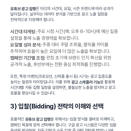
은 타깃의 시간대, 요일, 시즌 트렌드에 따라 성과가
유튜브 광고 집행
달라집니다. 실무자는 데이터 분석을 기반으로 광고 노출 일정을
전략적으로 지정해야 합니다.
주요 시청 시간(예: 오후 6~10시)에 예산 집중
시간대 타게팅:
설정을 통해 노출 경쟁력을 확보합니다.
주중 대비 주말 조회율, 클릭률 차이를
요일별 성과 분석:
추적하여 효율이 높은 요일에 더 많은 노출을 확보합니다.
런칭 초기에 브랜드 인지 확산을 위한
캠페인 기간별 조정:
공격적 노출, 후반부에는 전환 중심 최적화를 진행합니다.
또한, 특정 이벤트(프로모션, 신제품 출시 등) 시기는 광고 집중도를
높이는 절호의 타이밍입니다. 이를 위해
을 활용해
광고 스케줄러 기능
시간대별 자동 집행 일정을 설정하면, 불필요한 노출을 방지하고 광고
효율을 향상시킬 수 있습니다.
3) 입찰(Bidding) 전략의 이해와 선택
효율적인
을 위해서는 입찰 방식을 올바로 이해하고,
유튜브 광고 집행
캠페인 목표에 맞게 선택해야 합니다. 구글 광고 시스템은 다양한 입찰
옵션을 제공하며, 자동 입찰과 수동 입찰 중 어떤 전략을 택하느냐에