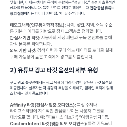
맞췄다면, 이제는 캠페인 목적에 부합하는 “정밀 타깃” 설정이 효율적인
성과를 만들어냅니다. 특히 브랜드 인지도 캠페인보다
전환 중심 유튜브
에서는 데이터 기반 접근이 필수적입니다.
광고 집행
나이, 성별, 지역, 소득 수준
데모그래픽(인구통계학적 정보):
등 기본 데이터를 기반으로 잠재 고객층을 정의합니다.
사용자의 시청 패턴과 구독 콘텐츠를 통해
관심사 기반 타깃:
관심 분야를 파악합니다.
검색 이력과 구매 의도 데이터를 토대로 실제
의도 기반 타깃:
구매 가능성이 높은 고객에게 광고를 노출합니다.
2) 유튜브 광고 타깃 옵션의 세부 유형
구글 광고 플랫폼에서는 광고 목표에 따라 다양한 유튜브 타깃 옵션을
제공합니다. 실무자는 각 유형의 특성을 이해하고, 캠페인 목적에 맞게
조합하는 것이 중요합니다.
특정 주제나
Affinity 타깃(관심사 맞춤 오디언스):
라이프스타일에 지속적인 관심을 보이는 사용자 그룹을
대상으로 합니다. 예: “피트니스 애호가”, “여행 관심자” 등.
특정 키워드나
Custom Intent 타깃(맞춤 의도 오디언스):