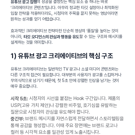
의 성공을 결정짓는 핵심 요소 중 하나는 바로
유튜브 광고 집행
‘크리에이티브 콘텐츠’입니다. 아무리 정교한 타깃 설정이나 최적화된
입찰 전략을 적용하더라도, 시청자의 주목을 끌지 못하는 영상이라면
원하는 성과를 얻기 어렵습니다.
효과적인 크리에이티브 전략이란 단순히 영상의 ‘품질’을 높이는 것이
아니라,
할 수 있는 구조와 메시지를
타깃 오디언스의 관심과 행동을 유도
설계하는 것을 의미합니다.
1) 유튜브 광고 크리에이티브의 핵심 구조
유튜브 크리에이티브는 일반적인 TV 광고나 소셜 미디어 콘텐츠와는
다른 구조적 접근이 필요합니다. 대부분의 사용자가 광고를 스킵하거나
무의식적으로 넘기기 때문에, 첫 5초 안에 강렬한 인상을 남기는 것이
매우 중요합니다.
시청자의 시선을 붙잡는 Hook 구간입니다. 제품의
시작 5초:
USP(고유 가치 제안)나 강렬한 비주얼, 호기심을 유발하는
질문으로 시청자의 관심을 유도해야 합니다.
브랜드 메시지를 자연스럽게 전달하면서 스토리텔링을
중간부:
통해 공감을 형성합니다. 이때 주요 장면에는 브랜드 로고나
컬러 등 시각적 요소를 일관성 있게 노출시킵니다.