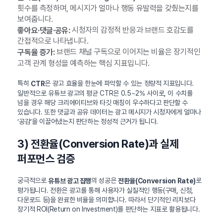
횟수를 측정하며, 메시지가 얼마나 행동 유발력을 갖췄는지를
보여줍니다.
시청자의 감정적 반응과 브랜드 호감도를
좋아요·댓글·공유:
간접적으로 나타냅니다.
브랜드 채널 구독으로 이어지는 비율은 장기적인
구독율 증가:
고객 관계 형성을 예측하는 핵심 지표입니다.
특히
은 광고 효율을 한눈에 파악할 수 있는 정량적 지표입니다.
CTR
일반적으로 유튜브 광고의 평균 CTR은 0.5~2% 사이로, 이 수치를
넘을 경우 해당 크리에이티브와 타깃 매칭이 우수하다고 판단할 수
있습니다. 또한 댓글과 공유 데이터는 광고 메시지가 시청자에게 얼마나
‘공감’을 이끌어냈는지 판단하는 정성적 근거가 됩니다.
3) 전환율(Conversion Rate)과 실제
퍼포먼스 검증
궁극적으로
의 성공은
로
유튜브 광고 집행
전환율(Conversion Rate)
평가됩니다. 전환은 광고를 통해 사용자가 실질적인 행동(구매, 신청,
다운로드 등)을 완료한 비율을 의미합니다. 따라서 단기적인 리치보다
장기적 ROI(Return on Investment)를 판단하는 지표로 활용됩니다.