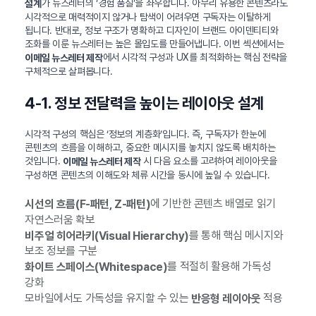
가 뉴스레터의 ‘경험 품질’을 좌우합니다. 아무리 유용한 콘텐츠라도
설계
시각적으로 매력적이지 않거나 탐색이 어려우면 구독자는 이탈하게
됩니다. 반대로, 정보 구조가 명확하고 디자인이 브랜드 아이덴티티와
조화를 이룬 뉴스레터는 높은 몰입도를 만들어냅니다. 이번 섹션에서는
에서 시각적 구성과 UX를 최적화하는 핵심 전략을
이메일 뉴스레터 제작
구체적으로 살펴봅니다.
4-1. 정보 전달력을 높이는 레이아웃 설계
시각적 구성의 핵심은 ‘정보의 계층화’입니다. 즉, 구독자가 한눈에
콘텐츠의 흐름을 이해하고, 중요한 메시지를 놓치지 않도록 배치하는
것입니다.
시 다음 요소를 고려하여 레이아웃을
이메일 뉴스레터 제작
구성하면 콘텐츠의 이해도와 체류 시간을 동시에 높일 수 있습니다.
에 기반한 콘텐츠 배열로 읽기
시선의 흐름(F-패턴, Z-패턴)
자연스러움 확보
를 통해 핵심 메시지와
비주얼 히어라키(Visual Hierarchy)
보조 정보를 구분
를 적절히 활용해 가독성
화이트 스페이스(Whitespace)
강화
모바일에서도 가독성을 유지할 수 있는
적용
반응형 레이아웃