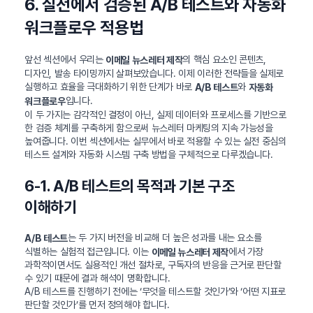
6. 실전에서 검증된 A/B 테스트와 자동화
워크플로우 적용법
앞선 섹션에서 우리는
의 핵심 요소인 콘텐츠,
이메일 뉴스레터 제작
디자인, 발송 타이밍까지 살펴보았습니다. 이제 이러한 전략들을 실제로
실행하고 효율을 극대화하기 위한 단계가 바로
와
A/B 테스트
자동화
입니다.
워크플로우
이 두 가지는 감각적인 결정이 아닌, 실제 데이터와 프로세스를 기반으로
한 검증 체계를 구축하게 함으로써 뉴스레터 마케팅의 지속 가능성을
높여줍니다. 이번 섹션에서는 실무에서 바로 적용할 수 있는 실전 중심의
테스트 설계와 자동화 시스템 구축 방법을 구체적으로 다루겠습니다.
6-1. A/B 테스트의 목적과 기본 구조
이해하기
는 두 가지 버전을 비교해 더 높은 성과를 내는 요소를
A/B 테스트
식별하는 실험적 접근입니다. 이는
에서 가장
이메일 뉴스레터 제작
과학적이면서도 실용적인 개선 절차로, 구독자의 반응을 근거로 판단할
수 있기 때문에 결과 해석이 명확합니다.
A/B 테스트를 진행하기 전에는 ‘무엇을 테스트할 것인가’와 ‘어떤 지표로
판단할 것인가’를 먼저 정의해야 합니다.