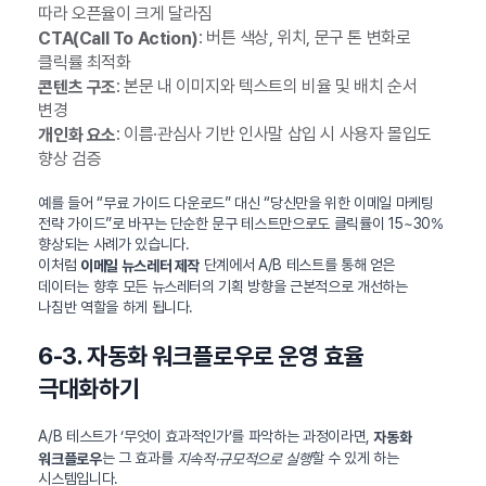
따라 오픈율이 크게 달라짐
: 버튼 색상, 위치, 문구 톤 변화로
CTA(Call To Action)
클릭률 최적화
: 본문 내 이미지와 텍스트의 비율 및 배치 순서
콘텐츠 구조
변경
: 이름·관심사 기반 인사말 삽입 시 사용자 몰입도
개인화 요소
향상 검증
예를 들어 “무료 가이드 다운로드” 대신 “당신만을 위한 이메일 마케팅
전략 가이드”로 바꾸는 단순한 문구 테스트만으로도 클릭률이 15~30%
향상되는 사례가 있습니다.
이처럼
단계에서 A/B 테스트를 통해 얻은
이메일 뉴스레터 제작
데이터는 향후 모든 뉴스레터의 기획 방향을 근본적으로 개선하는
나침반 역할을 하게 됩니다.
6-3. 자동화 워크플로우로 운영 효율
극대화하기
A/B 테스트가 ‘무엇이 효과적인가’를 파악하는 과정이라면,
자동화
는 그 효과를
할 수 있게 하는
워크플로우
지속적·규모적으로 실행
시스템입니다.