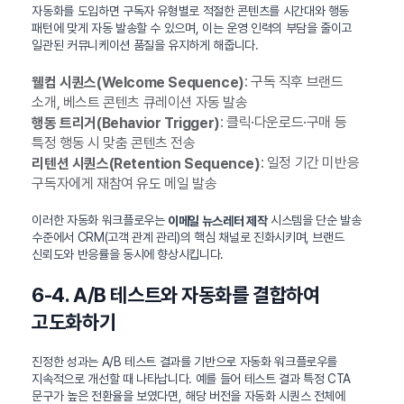
자동화를 도입하면 구독자 유형별로 적절한 콘텐츠를 시간대와 행동
패턴에 맞게 자동 발송할 수 있으며, 이는 운영 인력의 부담을 줄이고
일관된 커뮤니케이션 품질을 유지하게 해줍니다.
: 구독 직후 브랜드
웰컴 시퀀스(Welcome Sequence)
소개, 베스트 콘텐츠 큐레이션 자동 발송
: 클릭·다운로드·구매 등
행동 트리거(Behavior Trigger)
특정 행동 시 맞춤 콘텐츠 전송
: 일정 기간 미반응
리텐션 시퀀스(Retention Sequence)
구독자에게 재참여 유도 메일 발송
이러한 자동화 워크플로우는
시스템을 단순 발송
이메일 뉴스레터 제작
수준에서 CRM(고객 관계 관리)의 핵심 채널로 진화시키며, 브랜드
신뢰도와 반응률을 동시에 향상시킵니다.
6-4. A/B 테스트와 자동화를 결합하여
고도화하기
진정한 성과는 A/B 테스트 결과를 기반으로 자동화 워크플로우를
지속적으로 개선할 때 나타납니다. 예를 들어 테스트 결과 특정 CTA
문구가 높은 전환율을 보였다면, 해당 버전을 자동화 시퀀스 전체에