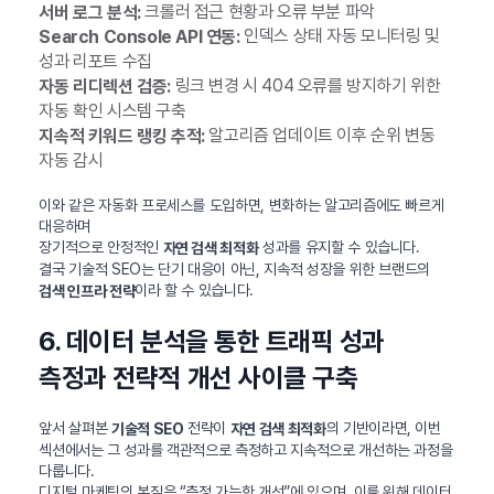
크롤러 접근 현황과 오류 부분 파악
서버 로그 분석:
인덱스 상태 자동 모니터링 및
Search Console API 연동:
성과 리포트 수집
링크 변경 시 404 오류를 방지하기 위한
자동 리디렉션 검증:
자동 확인 시스템 구축
알고리즘 업데이트 이후 순위 변동
지속적 키워드 랭킹 추적:
자동 감시
이와 같은 자동화 프로세스를 도입하면, 변화하는 알고리즘에도 빠르게
대응하며
장기적으로 안정적인
성과를 유지할 수 있습니다.
자연 검색 최적화
결국 기술적 SEO는 단기 대응이 아닌, 지속적 성장을 위한 브랜드의
이라 할 수 있습니다.
검색 인프라 전략
6. 데이터 분석을 통한 트래픽 성과
측정과 전략적 개선 사이클 구축
앞서 살펴본
전략이
의 기반이라면, 이번
기술적 SEO
자연 검색 최적화
섹션에서는 그 성과를 객관적으로 측정하고 지속적으로 개선하는 과정을
다룹니다.
디지털 마케팅의 본질은 “측정 가능한 개선”에 있으며, 이를 위해 데이터