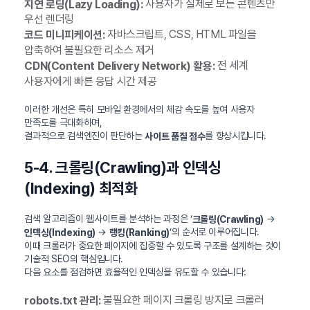
사용자가 실제로 보는 콘텐츠만
지연 로딩(Lazy Loading):
우선 렌더링
자바스크립트, CSS, HTML 파일을
코드 미니피케이션:
압축하여 불필요한 리소스 제거
전 세계
CDN(Content Delivery Network) 활용:
사용자에게 빠른 응답 시간 제공
이러한 개선은 특히 모바일 환경에서의 체감 속도를 높여 사용자
만족도를 극대화하며,
결과적으로 검색엔진이 판단하는
를 향상시킵니다.
사이트 품질 점수
5-4. 크롤링(Crawling)과 인덱싱
(Indexing) 최적화
검색 알고리즘이 웹사이트를 분석하는 과정은 ‘
→
크롤링(Crawling)
→
’의 순서로 이루어집니다.
인덱싱(Indexing)
랭킹(Ranking)
이때 크롤러가 중요한 페이지에 집중할 수 있도록 구조를 설계하는 것이
기술적 SEO의 핵심입니다.
다음 요소를 점검하면 효율적인 인덱싱을 유도할 수 있습니다:
불필요한 페이지 크롤링 방지로 크롤러
robots.txt 관리: