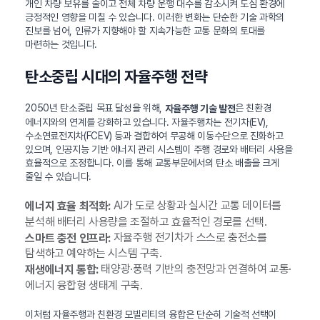
개인 차량 보유를 줄이고 전체 차량 운행 대수를 감소시켜 도심 환경에
긍정적인 영향을 미칠 수 있습니다. 이러한 변화는 단순한 기술 과학의
진보를 넘어, 인류가 지향해야 할 지속가능한 교통 문화의 토대를
마련하는 것입니다.
탄소중립 시대의 자율주행 전략
2050년 탄소중립 목표 달성을 위해,
은 친환경
자율주행 기술 발전
에너지와의 연계를 강화하고 있습니다. 자율주행차는 전기차(EV),
수소연료전지차(FCEV) 등과 결합하여 무공해 이동수단으로 진화하고
있으며, 인공지능 기반 에너지 관리 시스템이 주행 경로와 배터리 사용을
효율적으로 조정합니다. 이를 통해 교통부문에서의 탄소 배출을 크게
줄일 수 있습니다.
AI가 도로 상황과 실시간 교통 데이터를
에너지 효율 최적화:
분석해 배터리 사용량을 조절하고 효율적인 경로를 선택.
자율주행 전기차가 스스로 충전소를
스마트 충전 인프라:
탐색하고 예약하는 시스템 구축.
태양광·풍력 기반의 충전망과 연결하여 교통·
재생에너지 통합:
에너지 융합형 생태계 구축.
이처럼 자율주행과 친환경 모빌리티의 융합은 단순히 기술적 선택이