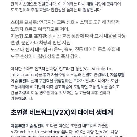
관리 시스템으로 전달합니다. 이 데이터는 다시 개별 차량에 공유되어
도로 전체의 주행 효율과 안전성을 높이는 데 활용됩니다.
인공지능 교통 신호 시스템을 도입해 차량과
스마트 교차로:
보행자 흐름을 예측적으로 제어.
실시간 교통 상황에 따라 표시 내용을 자동
지능형 도로 표지판:
변경, 운전자나 차량의 판단 지원.
온도, 습도, 진동 데이터 등을 수집해
도로 내 센서 네트워크:
도로 손상이나 결빙 상황을 즉시 감지.
이러한 스마트 인프라는 차량–인프라 간 통신(V2I, Vehicle-to-
Infrastructure)을 통해 자율주행 시스템과 긴밀히 연결되며,
자율주행
의 실제 구현력을 뒷받침하는 토대가 됩니다. 나아가, 도심
기술 발전
교통체계에 AI 기반의 예측 알고리즘이 도입되면 교통 정체를 줄이고
긴급 차량의 이동 경로를 자동 확보하는 등 효율적 교통 관리가
가능해집니다.
초연결 네트워크(V2X)와 데이터 생태계
의 또 다른 핵심은 초연결 네트워크 기술인
자율주행 기술 발전
V2X(Vehicle-to-Everything)입니다. V2X는 차량 간(V2V), 차량–