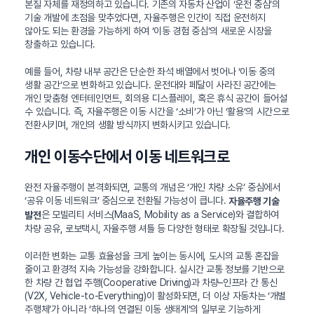
본질 자체를 재정의하고 있습니다. 기존의 자동차 산업이 ‘운전 중심’의
기술 개발에 초점을 맞추었다면, 자율주행은 인간이 직접 운전하지
않아도 되는 환경을 가능하게 하여 ‘이동 경험 중심’의 새로운 시장을
창출하고 있습니다.
예를 들어, 차량 내부 공간은 단순한 좌석 배열에서 벗어나 ‘이동 중의
생활 공간’으로 변화하고 있습니다. 운전대와 페달이 사라진 공간에는
개인 맞춤형 엔터테인먼트, 회의용 디스플레이, 혹은 휴식 공간이 들어설
수 있습니다. 즉, 자율주행은 이동 시간을 ‘소비’가 아닌 ‘활용’의 시간으로
전환시키며, 개인의 생활 방식까지 변화시키고 있습니다.
개인 이동수단에서 이동 네트워크로
완전 자율주행이 본격화되면, 교통의 개념은 ‘개인 차량 소유’ 중심에서
‘공유 이동 네트워크’ 중심으로 전환될 가능성이 큽니다.
자율주행 기술
은 모빌리티 서비스(MaaS, Mobility as a Service)와 결합하여
발전
차량 공유, 로보택시, 자율주행 셔틀 등 다양한 형태로 확장될 것입니다.
이러한 변화는 교통 효율성을 크게 높이는 동시에, 도시의 교통 혼잡을
줄이고 환경적 지속 가능성을 강화합니다. 실시간 교통 정보를 기반으로
한 차량 간 협업 주행(Cooperative Driving)과 차량–인프라 간 통신
(V2X, Vehicle-to-Everything)이 활성화되면, 더 이상 자동차는 ‘개별
주행체’가 아니라 ‘하나의 연결된 이동 생태계’의 일부로 기능하게