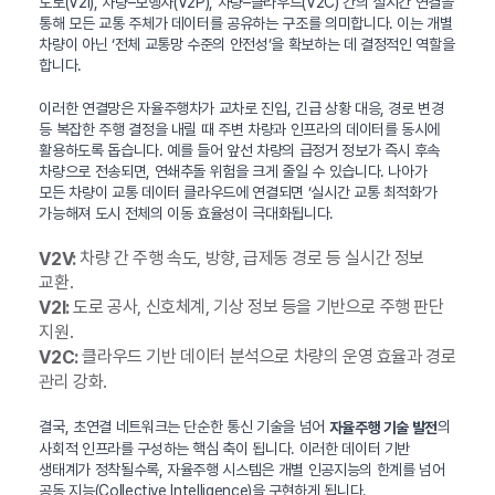
도로(V2I), 차량–보행자(V2P), 차량–클라우드(V2C) 간의 실시간 연결을
통해 모든 교통 주체가 데이터를 공유하는 구조를 의미합니다. 이는 개별
차량이 아닌 ‘전체 교통망 수준의 안전성’을 확보하는 데 결정적인 역할을
합니다.
이러한 연결망은 자율주행차가 교차로 진입, 긴급 상황 대응, 경로 변경
등 복잡한 주행 결정을 내릴 때 주변 차량과 인프라의 데이터를 동시에
활용하도록 돕습니다. 예를 들어 앞선 차량의 급정거 정보가 즉시 후속
차량으로 전송되면, 연쇄추돌 위험을 크게 줄일 수 있습니다. 나아가
모든 차량이 교통 데이터 클라우드에 연결되면 ‘실시간 교통 최적화’가
가능해져 도시 전체의 이동 효율성이 극대화됩니다.
차량 간 주행 속도, 방향, 급제동 경로 등 실시간 정보
V2V:
교환.
도로 공사, 신호체계, 기상 정보 등을 기반으로 주행 판단
V2I:
지원.
클라우드 기반 데이터 분석으로 차량의 운영 효율과 경로
V2C:
관리 강화.
결국, 초연결 네트워크는 단순한 통신 기술을 넘어
의
자율주행 기술 발전
사회적 인프라를 구성하는 핵심 축이 됩니다. 이러한 데이터 기반
생태계가 정착될수록, 자율주행 시스템은 개별 인공지능의 한계를 넘어
공동 지능(Collective Intelligence)을 구현하게 됩니다.