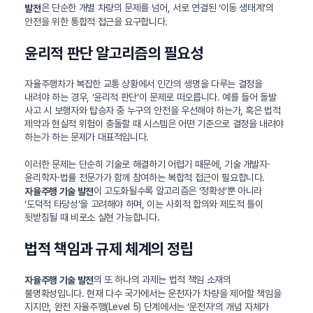
은 단순한 개별 차량의 문제를 넘어, 서로 연결된 ‘이동 생태계’의
발전
안전을 위한 통합적 접근을 요구합니다.
윤리적 판단 알고리즘의 필요성
자율주행차가 복잡한 교통 상황에서 인간의 생명을 다루는 결정을
내려야 하는 경우, ‘윤리적 판단’이 문제로 떠오릅니다. 예를 들어 돌발
사고 시 보행자와 탑승자 중 누구의 안전을 우선해야 하는가, 혹은 법적
제약과 현실적 위험이 충돌할 때 시스템은 어떤 기준으로 결정을 내려야
하는가 하는 문제가 대표적입니다.
이러한 문제는 단순히 기술로 해결하기 어렵기 때문에, 기술 개발자·
윤리학자·법률 전문가가 함께 참여하는 복합적 접근이 필요합니다.
이 고도화될수록 알고리즘은 ‘정확성’뿐 아니라
자율주행 기술 발전
‘도덕적 타당성’을 고려해야 하며, 이는 사회적 합의와 제도적 틀이
뒷받침될 때 비로소 실현 가능합니다.
법적 책임과 규제 체계의 정립
의 또 하나의 과제는 법적 책임 소재의
자율주행 기술 발전
불명확성입니다. 현재 다수 국가에서는 운전자가 차량을 제어할 책임을
지지만, 완전 자율주행(Level 5) 단계에서는 ‘운전자’의 개념 자체가