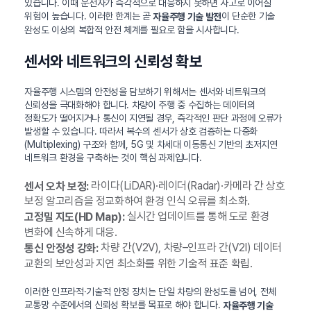
있습니다. 이때 운전자가 즉각적으로 대응하지 못하면 사고로 이어질
위험이 높습니다. 이러한 한계는 곧
이 단순한 기술
자율주행 기술 발전
완성도 이상의 복합적 안전 체계를 필요로 함을 시사합니다.
센서와 네트워크의 신뢰성 확보
자율주행 시스템의 안전성을 담보하기 위해서는 센서와 네트워크의
신뢰성을 극대화해야 합니다. 차량이 주행 중 수집하는 데이터의
정확도가 떨어지거나 통신이 지연될 경우, 즉각적인 판단 과정에 오류가
발생할 수 있습니다. 따라서 복수의 센서가 상호 검증하는 다중화
(Multiplexing) 구조와 함께, 5G 및 차세대 이동통신 기반의 초저지연
네트워크 환경을 구축하는 것이 핵심 과제입니다.
라이다(LiDAR)·레이더(Radar)·카메라 간 상호
센서 오차 보정:
보정 알고리즘을 정교화하여 환경 인식 오류를 최소화.
실시간 업데이트를 통해 도로 환경
고정밀 지도(HD Map):
변화에 신속하게 대응.
차량 간(V2V), 차량–인프라 간(V2I) 데이터
통신 안정성 강화:
교환의 보안성과 지연 최소화를 위한 기술적 표준 확립.
이러한 인프라적·기술적 안정 장치는 단일 차량의 완성도를 넘어, 전체
교통망 수준에서의 신뢰성 확보를 목표로 해야 합니다.
자율주행 기술