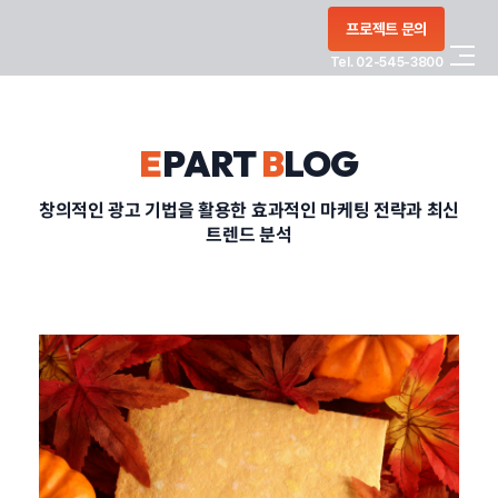
콘텐츠로
프로젝트 문의
건너뛰기
Tel. 02-545-3800
COMPANY
E
PART
B
LOG
SERVICE
창의적인 광고 기법을 활용한 효과적인 마케팅 전략과 최신
트렌드 분석
PORTFOLIO
BLOG
CONTACT
정부지원사업