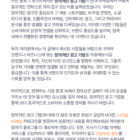
이번 블로그 포스트에서는
이 현대 마케팅에서 어떻게
창의적인 광고 기법
효과적인 전략으로 자리 잡고 있는지를 살펴보았습니다. 우리는
창의적인 광고의 중요성과 그 예로 스토리텔링, 비주얼 콘텐츠, 소셜
미디어 활용, 인플루언서 마케팅, 인터랙티브 광고, 그리고 빅데이터
분석을 통한 맞춤형 광고 전략을 다루었습니다. 이러한 다양한 기법들은
소비자와의 감정적 연결을 강화하고, 브랜드 충성도를 높이며, 업계
내에서 차별화된 경쟁력을 확보하는 데 기여하고 있습니다.
독자 여러분께서는 이 글에서 제시된 사항들을 바탕으로 귀하의
브랜드나 비즈니스에 맞는
을 적용해보시길
창의적인 광고 기법
권장합니다. 특히, 자신의 타겟 오디언스를 명확히 이해하고, 그들의
요구와 기대를 반영한 맞춤형 광고 전략을 개발하는 것이 무엇보다
중요합니다. 이를 통해 브랜드의 인지도와 성과를 극대화할 수 있는
기회를 얻게 될 것입니다.
마지막으로, 변화하는 시장 환경 속에서 창의성은 실패가 아니라 성공을
거두는 데 있어 필수적인 요소임을 잊지 마세요. 창의적인 광고 기법을
통해 보다 효과적으로 소비자와 소통할 준비를 하시기 바랍니다.
창의적인 광고 기법에 대해 더 많은 유용한 정보가 궁금하시다면,
디지털
카테고리를 방문하여 심층적인 내용을 확인해보세요! 여러분의
마케팅
참여가 블로그를 더 풍성하게 만듭니다. 또한, 귀사가 디지털 마케팅
서비스를 도입하려고 계획 중이라면, 주저하지 말고
를
프로젝트 문의
통해 상담을 요청해 주세요. 저희 이파트 전문가 팀이 최적의 솔루션을