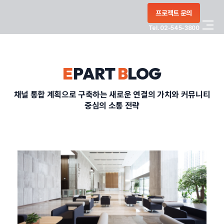
콘텐츠로
프로젝트 문의
건너뛰기
Tel. 02-545-3800
COMPANY
E
PART
B
LOG
SERVICE
채널 통합 계획으로 구축하는 새로운 연결의 가치와 커뮤니티
중심의 소통 전략
PORTFOLIO
BLOG
CONTACT
정부지원사업