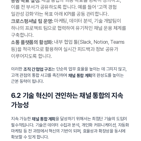
채널 통합의 최종 목표를 명확히 정의하고,
공동 목표 설정:
이를 전 부서가 공유하도록 합니다. 예를 들어 ‘고객 경험
일관성 강화’라는 목표 아래 KPI를 공동 관리합니다.
마케팅, 데이터 분석, 기술 개발팀이
크로스펑셔널 팀 운영:
하나의 프로젝트 팀으로 협력하여 유기적인 채널 운용 체계를
구축합니다.
내부 협업 툴(Slack, Notion, Teams
소통 플랫폼의 활성화:
등)을 적극적으로 활용하여 실시간 피드백과 정보 공유가
이루어지도록 합니다.
이러한
는 단순히 업무 효율을 높이는 데 그치지 않고,
조직 간 협업 구조
고객 관점의 통합 사고를 촉진하여
의 완성도를 높이는
채널 통합 계획
근본 동력이 됩니다.
6.2 기술 혁신이 견인하는 채널 통합의 지속
가능성
지속 가능한
을 달성하기 위해서는 최첨단 기술의 도입이
채널 통합 계획
필수적입니다. 기술은 데이터 수집과 분석, 개인화 커뮤니케이션, 자동화
마케팅 등 전 과정에서 혁신의 기반이 되며, 효율성과 확장성을 동시에
확보할 수 있게 합니다.