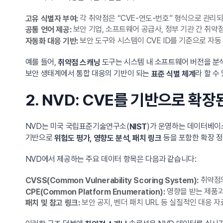
각 취약점은 “CVE-연도-번호” 형식으로 관리되
고유 식별자 부여:
보안 기업, 소프트웨어 공급사, 정부 기관 간 취약
공통 언어 제공:
보안 도구와 시스템이 CVE ID를 기준으로 자동 
자동화 대응 기반:
예를 들어,
도구는 시스템 내 소프트웨어 버전을 분석하
취약점 스캐닝
보안 생태계에서 통합 대응의 기반이 되는
라 할 수
표준 식별 체계
2. NVD: CVE를 기반으로 확
NVD는 미국 국립표준기술연구소(
)가 운영하는 데이터베이스
NIST
기반으로
등을 포함한 확장 
위험도 평가, 영향도 분석, 패치 링크
NVD에서 제공하는 주요 데이터 항목은 다음과 같습니다:
취약점의
CVSS(Common Vulnerability Scoring System):
영향을 받는 제품과
CPE(Common Platform Enumeration):
보안 공지, 벤더 패치 URL 등 실질적인 대응 자
패치 및 참고 링크: