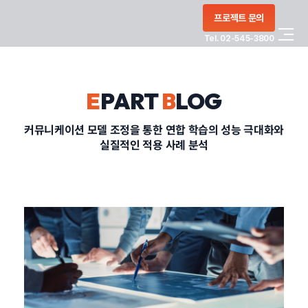
콘텐츠로
프로젝트 문의
건너뛰기
Tel. 02-545-3800
COMPANY
E
PART
B
LOG
SERVICE
커뮤니케이션 모델 조정을 통한 연합 학습의 성능 극대화와
실질적인 적용 사례 분석
PORTFOLIO
BLOG
CONTACT
정부지원사업