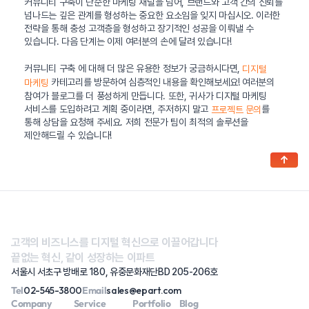
커뮤니티 구축이 단순한 마케팅 채널을 넘어, 브랜드와 고객 간의 신뢰를
넘나드는 깊은 관계를 형성하는 중요한 요소임을 잊지 마십시오. 이러한
전략을 통해 충성 고객층을 형성하고 장기적인 성공을 이뤄낼 수
있습니다. 다음 단계는 이제 여러분의 손에 달려 있습니다!
커뮤니티 구축 에 대해 더 많은 유용한 정보가 궁금하시다면,
디지털
카테고리를 방문하여 심층적인 내용을 확인해보세요! 여러분의
마케팅
참여가 블로그를 더 풍성하게 만듭니다. 또한, 귀사가 디지털 마케팅
서비스를 도입하려고 계획 중이라면, 주저하지 말고
를
프로젝트 문의
통해 상담을 요청해 주세요. 저희 전문가 팀이 최적의 솔루션을
제안해드릴 수 있습니다!
↑
고객의 비즈니스를 디지털 혁신으로 이끌어갑니다
끝없는 혁신, 같이 성장하는 이파트
서울시 서초구 방배로 180, 유중문화재단BD 205-206호
Tel
02-545-3800
Email
sales@epart.com
Company
Service
Portfolio
Blog