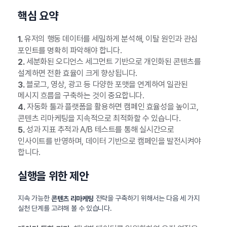
핵심 요약
유저의 행동 데이터를 세밀하게 분석해, 이탈 원인과 관심
1.
포인트를 명확히 파악해야 합니다.
세분화된 오디언스 세그먼트 기반으로 개인화된 콘텐츠를
2.
설계하면 전환 효율이 크게 향상됩니다.
블로그, 영상, 광고 등 다양한 포맷을 연계하여 일관된
3.
메시지 흐름을 구축하는 것이 중요합니다.
자동화 툴과 플랫폼을 활용하면 캠페인 효율성을 높이고,
4.
콘텐츠 리마케팅을 지속적으로 최적화할 수 있습니다.
성과 지표 추적과 A/B 테스트를 통해 실시간으로
5.
인사이트를 반영하며, 데이터 기반으로 캠페인을 발전시켜야
합니다.
실행을 위한 제안
지속 가능한
전략을 구축하기 위해서는 다음 세 가지
콘텐츠 리마케팅
실천 단계를 고려해 볼 수 있습니다.