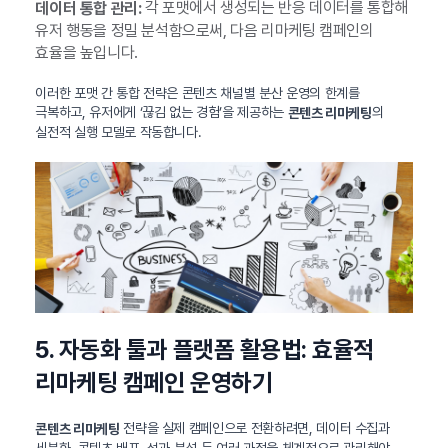
각 포맷에서 생성되는 반응 데이터를 통합해
데이터 통합 관리:
유저 행동을 정밀 분석함으로써, 다음 리마케팅 캠페인의
효율을 높입니다.
이러한 포맷 간 통합 전략은 콘텐츠 채널별 분산 운영의 한계를
극복하고, 유저에게 ‘끊김 없는 경험’을 제공하는
의
콘텐츠 리마케팅
실전적 실행 모델로 작동합니다.
5. 자동화 툴과 플랫폼 활용법: 효율적
리마케팅 캠페인 운영하기
전략을 실제 캠페인으로 전환하려면, 데이터 수집과
콘텐츠 리마케팅
세분화, 콘텐츠 배포, 성과 분석 등 여러 과정을 체계적으로 관리해야