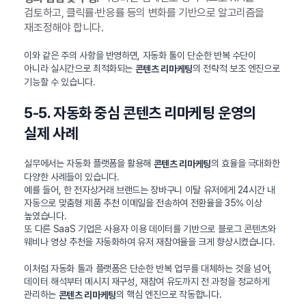
검토하고, 클릭률·반응률 등의 변화를 기반으로 알고리즘을
재조정해야 합니다.
이와 같은 주의 사항을 반영하면, 자동화 툴이 단순한 반복 수단이
아니라 실시간으로 최적화되는
의 전략적 보조 엔진으로
콘텐츠 리마케팅
기능할 수 있습니다.
5-5. 자동화 중심 콘텐츠 리마케팅 운영의
실제 사례
실무에서는 자동화 플랫폼을 활용해
의 효율을 극대화한
콘텐츠 리마케팅
다양한 사례들이 있습니다.
예를 들어, 한 전자상거래 브랜드는 장바구니 이탈 유저에게 24시간 내
자동으로 맞춤형 제품 추천 이메일을 전송하여 전환율을 35% 이상
높였습니다.
또 다른 SaaS 기업은 사용자 이용 데이터를 기반으로 블로그 콘텐츠와
웨비나 영상 추천을 자동화하여 유저 재참여율을 크게 향상시켰습니다.
이처럼 자동화 툴과 플랫폼은 단순한 반복 업무를 대체하는 것을 넘어,
데이터 해석부터 메시지 재구성, 재참여 유도까지 전 과정을 정교하게
관리하는
의 핵심 엔진으로 작동합니다.
콘텐츠 리마케팅