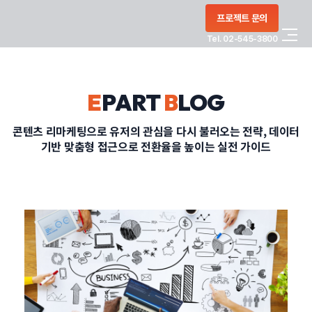
콘텐츠로
프로젝트 문의
건너뛰기
Tel. 02-545-3800
COMPANY
E
PART
B
LOG
SERVICE
콘텐츠 리마케팅으로 유저의 관심을 다시 불러오는 전략, 데이터
기반 맞춤형 접근으로 전환율을 높이는 실전 가이드
PORTFOLIO
BLOG
CONTACT
정부지원사업