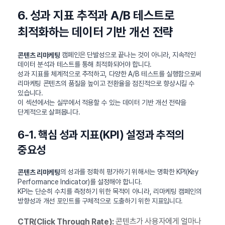
6. 성과 지표 추적과 A/B 테스트로
최적화하는 데이터 기반 개선 전략
캠페인은 단발성으로 끝나는 것이 아니라, 지속적인
콘텐츠 리마케팅
데이터 분석과 테스트를 통해 최적화되어야 합니다.
성과 지표를 체계적으로 추적하고, 다양한 A/B 테스트를 실행함으로써
리마케팅 콘텐츠의 품질을 높이고 전환율을 점진적으로 향상시킬 수
있습니다.
이 섹션에서는 실무에서 적용할 수 있는 데이터 기반 개선 전략을
단계적으로 살펴봅니다.
6-1. 핵심 성과 지표(KPI) 설정과 추적의
중요성
의 성과를 정확히 평가하기 위해서는 명확한 KPI(Key
콘텐츠 리마케팅
Performance Indicator)를 설정해야 합니다.
KPI는 단순히 수치를 측정하기 위한 목적이 아니라, 리마케팅 캠페인의
방향성과 개선 포인트를 구체적으로 도출하기 위한 지표입니다.
콘텐츠가 사용자에게 얼마나
CTR(Click Through Rate):