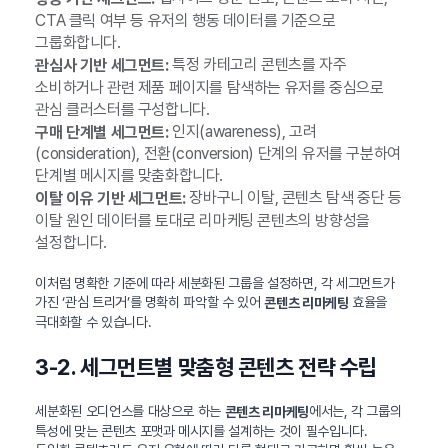
CTA 클릭 여부 등 유저의 행동 데이터를 기준으로
그룹화합니다.
특정 카테고리 콘텐츠를 자주
관심사 기반 세그먼트:
소비하거나 관련 제품 페이지를 탐색하는 유저를 중심으로
관심 클러스터를 구성합니다.
인지(awareness), 고려
구매 단계별 세그먼트:
(consideration), 전환(conversion) 단계의 유저를 구분하여
단계별 메시지를 맞춤화합니다.
장바구니 이탈, 콘텐츠 탐색 중단 등
이탈 이유 기반 세그먼트:
이탈 원인 데이터를 토대로 리마케팅 콘텐츠의 방향성을
설정합니다.
이처럼 명확한 기준에 따라 세분화된 그룹을 설정하면, 각 세그먼트가
가진 ‘관심 트리거’를 명확히 파악할 수 있어
효율을
콘텐츠 리마케팅
극대화할 수 있습니다.
3-2. 세그먼트별 맞춤형 콘텐츠 전략 수립
세분화된 오디언스를 대상으로 하는
에서는, 각 그룹의
콘텐츠 리마케팅
특성에 맞는 콘텐츠 포맷과 메시지를 설계하는 것이 필수입니다.