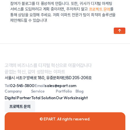
참여가 블로그를 더 풍성하게 만듭니다. 또한, 귀사가 디지털 마케팅
서비스를 도입하려고 계획 중이라면, 주저하지 말고
를
프로젝트 문의
통해 상담을 요청해 주세요. 저희 이파트 전문가 팀이 최적의 솔루션을
제안해드릴 수 있습니다!
↑
고객의 비즈니스를 디지털 혁신으로 이끌어갑니다
끝없는 혁신, 같이 성장하는 이파트
서울시 서초구 방배로 180, 유중문화재단BD 205-206호
Tel
02-545-3800
Email
sales@epart.com
Company
Service
Portfolio
Blog
Digital Partner
Total Solution
Our Works
Insight
프로젝트 문의
© EPART. All rights reserved.