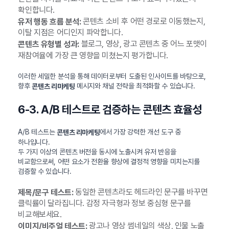
확인합니다.
콘텐츠 소비 후 어떤 경로로 이동했는지,
유저 행동 흐름 분석:
이탈 지점은 어디인지 파악합니다.
블로그, 영상, 광고 콘텐츠 중 어느 포맷이
콘텐츠 유형별 성과:
재참여율에 가장 큰 영향을 미쳤는지 평가합니다.
이러한 세밀한 분석을 통해 데이터로부터 도출된 인사이트를 바탕으로,
향후
메시지와 채널 전략을 최적화할 수 있습니다.
콘텐츠 리마케팅
6-3. A/B 테스트로 검증하는 콘텐츠 효율성
A/B 테스트는
에서 가장 강력한 개선 도구 중
콘텐츠 리마케팅
하나입니다.
두 가지 이상의 콘텐츠 버전을 동시에 노출시켜 유저 반응을
비교함으로써, 어떤 요소가 전환율 향상에 결정적 영향을 미치는지를
검증할 수 있습니다.
동일한 콘텐츠라도 헤드라인 문구를 바꾸면
제목/문구 테스트:
클릭률이 달라집니다. 감정 자극형과 정보 중심형 문구를
비교해보세요.
광고나 영상 썸네일의 색상, 인물 노출
이미지/비주얼 테스트: