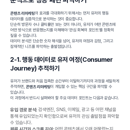
의 효과를 극대화하기 위해서는 먼저 유저의 행동
콘텐츠 리마케팅
데이터를 심층적으로 분석하는 것이 중요합니다.
단순히 방문자 수나 클릭률만 보는 것이 아니라, 유저가 어떤 콘텐츠에
어떤 방식으로 반응했는지를 이해해야 ‘관심 회복의 포인트’를 정확히
짚을 수 있습니다.
데이터 분석은 단순한 숫자 해석을 넘어, 유저의 여정과 감정, 그리고
잠재적인 니즈를 파악하는 출발점입니다.
2-1. 행동 데이터로 유저 여정(Consumer
Journey) 추적하기
유저가 브랜드와 처음 접촉한 순간부터 이탈하기까지의 과정을 세밀하게
추적하면,
이 개입할 수 있는 핵심 구간을 파악할 수
콘텐츠 리마케팅
있습니다.
이 과정에서 반드시 살펴봐야 할 주요 데이터 포인트는 다음과 같습니다.
검색엔진, SNS, 이메일, 광고 등 어떤 채널을
유입 경로 분석:
통해 유입되었는지 확인함으로써 유저의 관심 출발점을 파악할
수 있습니다.
어떤 콘텐츠에서 오래 머물렀는지,
체류 시간과 스크롤 깊이: