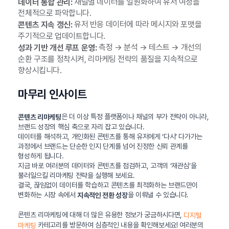
채널별 데이터를 일원화하여 유저 여정을
데이터 통합 관리:
전체적으로 파악합니다.
유저 반응 데이터에 따라 메시지와 포맷을
콘텐츠 지속 갱신:
주기적으로 업데이트합니다.
측정 → 분석 → 테스트 → 개선의
성과 기반 개선 루프 운영:
순환 구조를 정착시켜, 리마케팅 전략의 품질을 지속적으로
향상시킵니다.
마무리 인사이트
은 더 이상 특정 플랫폼이나 채널의 부가 전략이 아니라,
콘텐츠 리마케팅
브랜드 성장의 핵심 축으로 자리 잡고 있습니다.
데이터를 해석하고, 개인화된 콘텐츠를 통해 유저에게 ‘다시’ 다가가는
과정에서 브랜드는 단순한 인지 단계를 넘어 진정한 신뢰 관계를
형성하게 됩니다.
지금 바로 여러분의 데이터와 콘텐츠를 점검하고, 고객의 ‘재관심’을
불러일으킬 리마케팅 전략을 실행해 보세요.
결국, 끊임없이 데이터를 학습하고 콘텐츠를 최적화하는 브랜드만이
변화하는 시장 속에서
을 이뤄낼 수 있습니다.
지속적인 전환 성장
콘텐츠 리마케팅에 대해 더 많은 유용한 정보가 궁금하시다면,
디지털
카테고리를 방문하여 심층적인 내용을 확인해보세요! 여러분의
마케팅