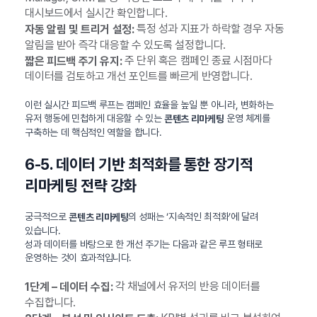
대시보드에서 실시간 확인합니다.
특정 성과 지표가 하락할 경우 자동
자동 알림 및 트리거 설정:
알림을 받아 즉각 대응할 수 있도록 설정합니다.
주 단위 혹은 캠페인 종료 시점마다
짧은 피드백 주기 유지:
데이터를 검토하고 개선 포인트를 빠르게 반영합니다.
이런 실시간 피드백 루프는 캠페인 효율을 높일 뿐 아니라, 변화하는
유저 행동에 민첩하게 대응할 수 있는
운영 체계를
콘텐츠 리마케팅
구축하는 데 핵심적인 역할을 합니다.
6-5. 데이터 기반 최적화를 통한 장기적
리마케팅 전략 강화
궁극적으로
의 성패는 ‘지속적인 최적화’에 달려
콘텐츠 리마케팅
있습니다.
성과 데이터를 바탕으로 한 개선 주기는 다음과 같은 루프 형태로
운영하는 것이 효과적입니다.
각 채널에서 유저의 반응 데이터를
1단계 – 데이터 수집:
수집합니다.