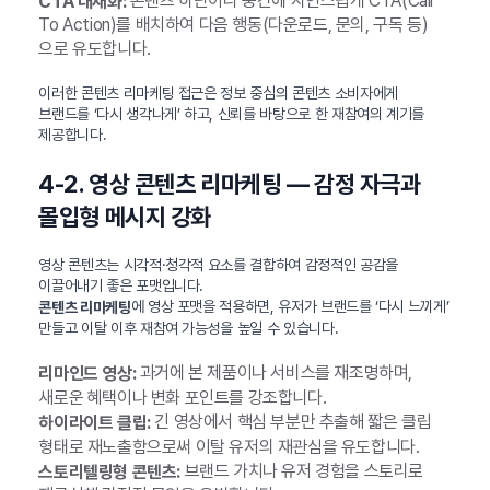
콘텐츠 하단이나 중간에 자연스럽게 CTA(Call
CTA 내재화:
To Action)를 배치하여 다음 행동(다운로드, 문의, 구독 등)
으로 유도합니다.
이러한 콘텐츠 리마케팅 접근은 정보 중심의 콘텐츠 소비자에게
브랜드를 ‘다시 생각나게’ 하고, 신뢰를 바탕으로 한 재참여의 계기를
제공합니다.
4-2. 영상 콘텐츠 리마케팅 — 감정 자극과
몰입형 메시지 강화
영상 콘텐츠는 시각적·청각적 요소를 결합하여 감정적인 공감을
이끌어내기 좋은 포맷입니다.
에 영상 포맷을 적용하면, 유저가 브랜드를 ‘다시 느끼게’
콘텐츠 리마케팅
만들고 이탈 이후 재참여 가능성을 높일 수 있습니다.
과거에 본 제품이나 서비스를 재조명하며,
리마인드 영상:
새로운 혜택이나 변화 포인트를 강조합니다.
긴 영상에서 핵심 부분만 추출해 짧은 클립
하이라이트 클립:
형태로 재노출함으로써 이탈 유저의 재관심을 유도합니다.
브랜드 가치나 유저 경험을 스토리로
스토리텔링형 콘텐츠: