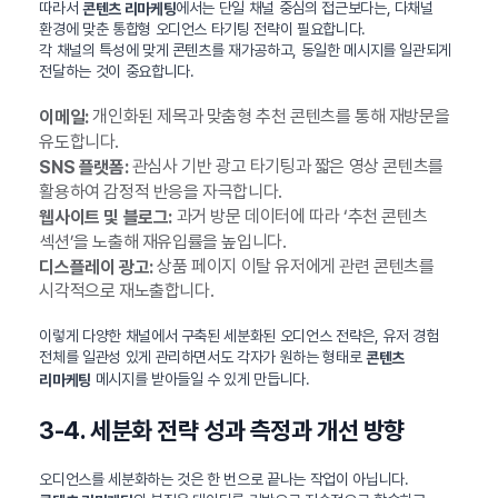
따라서
에서는 단일 채널 중심의 접근보다는, 다채널
콘텐츠 리마케팅
환경에 맞춘 통합형 오디언스 타기팅 전략이 필요합니다.
각 채널의 특성에 맞게 콘텐츠를 재가공하고, 동일한 메시지를 일관되게
전달하는 것이 중요합니다.
개인화된 제목과 맞춤형 추천 콘텐츠를 통해 재방문을
이메일:
유도합니다.
관심사 기반 광고 타기팅과 짧은 영상 콘텐츠를
SNS 플랫폼:
활용하여 감정적 반응을 자극합니다.
과거 방문 데이터에 따라 ‘추천 콘텐츠
웹사이트 및 블로그:
섹션’을 노출해 재유입률을 높입니다.
상품 페이지 이탈 유저에게 관련 콘텐츠를
디스플레이 광고:
시각적으로 재노출합니다.
이렇게 다양한 채널에서 구축된 세분화된 오디언스 전략은, 유저 경험
전체를 일관성 있게 관리하면서도 각자가 원하는 형태로
콘텐츠
메시지를 받아들일 수 있게 만듭니다.
리마케팅
3-4. 세분화 전략 성과 측정과 개선 방향
오디언스를 세분화하는 것은 한 번으로 끝나는 작업이 아닙니다.