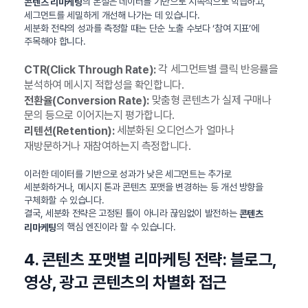
의 본질은 데이터를 기반으로 지속적으로 학습하고,
콘텐츠 리마케팅
세그먼트를 세밀하게 개선해 나가는 데 있습니다.
세분화 전략의 성과를 측정할 때는 단순 노출 수보다 ‘참여 지표’에
주목해야 합니다.
각 세그먼트별 클릭 반응률을
CTR(Click Through Rate):
분석하여 메시지 적합성을 확인합니다.
맞춤형 콘텐츠가 실제 구매나
전환율(Conversion Rate):
문의 등으로 이어지는지 평가합니다.
세분화된 오디언스가 얼마나
리텐션(Retention):
재방문하거나 재참여하는지 측정합니다.
이러한 데이터를 기반으로 성과가 낮은 세그먼트는 추가로
세분화하거나, 메시지 톤과 콘텐츠 포맷을 변경하는 등 개선 방향을
구체화할 수 있습니다.
결국, 세분화 전략은 고정된 틀이 아니라 끊임없이 발전하는
콘텐츠
의 핵심 엔진이라 할 수 있습니다.
리마케팅
4. 콘텐츠 포맷별 리마케팅 전략: 블로그,
영상, 광고 콘텐츠의 차별화 접근