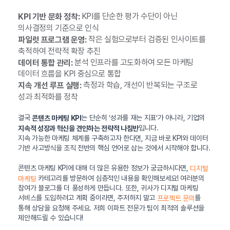
KPI를 단순한 평가 수단이 아닌
KPI 기반 문화 정착:
의사결정의 기준으로 인식
작은 실험으로부터 검증된 인사이트를
파일럿 프로그램 운영:
축적하여 전략적 확장 추진
분석 인프라를 고도화하여 모든 마케팅
데이터 통합 관리:
데이터 흐름을 KPI 중심으로 통합
측정과 학습, 개선이 반복되는 구조로
지속 개선 루프 실행:
성과 최적화를 정착
결국
는 단순히 ‘성과를 재는 지표’가 아니라, 기업의
콘텐츠 마케팅 KPI
입니다.
지속적 성장과 혁신을 견인하는 전략적 나침반
지속 가능한 마케팅 체계를 구축하고자 한다면, 지금 바로 KPI와 데이터
기반 사고방식을 조직 전반의 핵심 언어로 삼는 것에서 시작해야 합니다.
콘텐츠 마케팅 KPI에 대해 더 많은 유용한 정보가 궁금하시다면,
디지털
카테고리를 방문하여 심층적인 내용을 확인해보세요! 여러분의
마케팅
참여가 블로그를 더 풍성하게 만듭니다. 또한, 귀사가 디지털 마케팅
서비스를 도입하려고 계획 중이라면, 주저하지 말고
를
프로젝트 문의
통해 상담을 요청해 주세요. 저희 이파트 전문가 팀이 최적의 솔루션을
제안해드릴 수 있습니다!