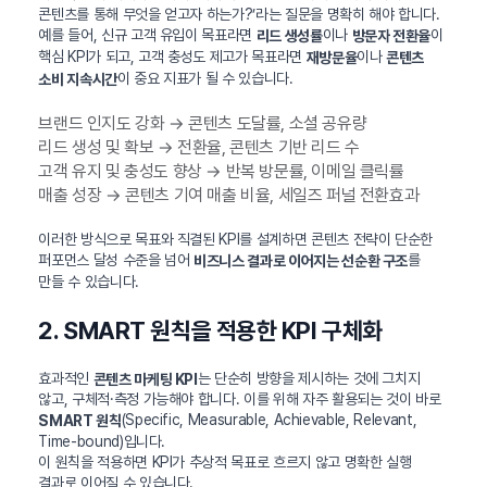
콘텐츠를 통해 무엇을 얻고자 하는가?’라는 질문을 명확히 해야 합니다.
예를 들어, 신규 고객 유입이 목표라면
이나
이
리드 생성률
방문자 전환율
핵심 KPI가 되고, 고객 충성도 제고가 목표라면
이나
재방문율
콘텐츠
이 중요 지표가 될 수 있습니다.
소비 지속시간
브랜드 인지도 강화 → 콘텐츠 도달률, 소셜 공유량
리드 생성 및 확보 → 전환율, 콘텐츠 기반 리드 수
고객 유지 및 충성도 향상 → 반복 방문률, 이메일 클릭률
매출 성장 → 콘텐츠 기여 매출 비율, 세일즈 퍼널 전환효과
이러한 방식으로 목표와 직결된 KPI를 설계하면 콘텐츠 전략이 단순한
퍼포먼스 달성 수준을 넘어
를
비즈니스 결과로 이어지는 선순환 구조
만들 수 있습니다.
2. SMART 원칙을 적용한 KPI 구체화
효과적인
는 단순히 방향을 제시하는 것에 그치지
콘텐츠 마케팅 KPI
않고, 구체적·측정 가능해야 합니다. 이를 위해 자주 활용되는 것이 바로
(Specific, Measurable, Achievable, Relevant,
SMART 원칙
Time-bound)입니다.
이 원칙을 적용하면 KPI가 추상적 목표로 흐르지 않고 명확한 실행
결과로 이어질 수 있습니다.