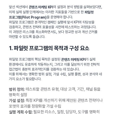
앞선 섹션에서
의 설정과 분석 방법을 살펴보았다면,
콘텐츠 마케팅 KPI
이제 실제 실행 단계에서는 이러한 지표들을 기반으로 한
파일럿
을 운영해야 합니다.
프로그램(Pilot Program)
파일럿 프로그램은 본격적인 캠페인 실행에 앞서 KPI의 타당성을
검증하고, 콘텐츠 전략의 효율성을 사전에 테스트하는 과정입니다.
이 과정은 리스크를 최소화하면서도, 보다 정교한 성과 개선 근거를
마련할 수 있도록 돕습니다.
1. 파일럿 프로그램의 목적과 구성 요소
파일럿 프로그램의 핵심 목적은 설정된
가 실제
콘텐츠 마케팅 KPI
환경에서도 유효하게 작동하는지, 그리고 이를 달성하기 위한 전략적
접근법이 충분히 효과적인지를 검증하는 데 있습니다.
이를 위해서는 명확한 범위 설정, 가설 수립, 실행 플랜, 성과 분석의 네
가지 요소가 필요합니다.
테스트할 콘텐츠 유형, 대상 고객, 기간, 채널 등을
범위 정의:
명확히 설정
특정 KPI를 개선하기 위해 제안된 콘텐츠 전략이나
가설 설정:
포맷의 효과를 정량화할 가설 수립
필요한 리소스, 일정, 담당자, 도구를 명확히
실행 계획 수립: