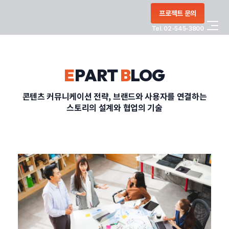
콘텐츠로
프로젝트 문의
건너뛰기
Tel. 02-545-3800
COMPANY
E
PART
B
LOG
SERVICE
콘텐츠 커뮤니케이션 전략, 브랜드와 사용자를 연결하는
스토리의 설계와 협업의 기술
PORTFOLIO
BLOG
CONTACT
정부지원사업