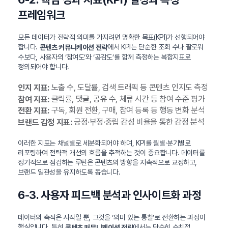
프레임워크
모든 데이터가 전략적 의미를 가지려면 명확한 목표(KPI)가 선행되어야
합니다.
에서 KPI는 단순한 조회 수나 팔로워
콘텐츠 커뮤니케이션 전략
수보다, 사용자의 ‘참여도’와 ‘공감도’를 함께 측정하는 복합지표로
정의되어야 합니다.
노출 수, 도달률, 검색 트래픽 등 콘텐츠 인지도 측정
인지 지표:
클릭률, 댓글, 공유 수, 체류 시간 등 참여 수준 평가
참여 지표:
구독, 회원 전환, 구매, 참여 등록 등 행동 변화 분석
전환 지표:
긍정·부정·중립 감성 비율을 통한 감정 분석
브랜드 감정 지표:
이러한 지표는 채널별로 세분화되어야 하며, KPI를 월별·분기별로
리포팅하여 전략적 개선의 흐름을 추적하는 것이 중요합니다. 데이터를
정기적으로 점검하는 루틴은 콘텐츠의 방향을 지속적으로 교정하고,
브랜드 일관성을 유지하도록 돕습니다.
6-3. 사용자 피드백 분석과 인사이트화 과정
데이터의 축적은 시작일 뿐, 그것을 ‘의미 있는 통찰’로 전환하는 과정이
핵심입니다. 특히
에서는 단순히 수치적
콘텐츠 커뮤니케이션 전략