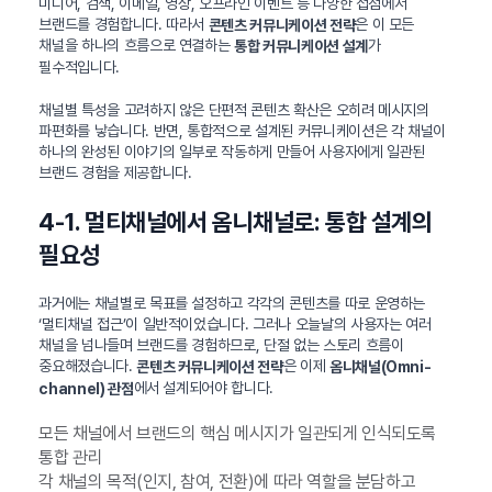
미디어, 검색, 이메일, 영상, 오프라인 이벤트 등 다양한 접점에서
브랜드를 경험합니다. 따라서
은 이 모든
콘텐츠 커뮤니케이션 전략
채널을 하나의 흐름으로 연결하는
가
통합 커뮤니케이션 설계
필수적입니다.
채널별 특성을 고려하지 않은 단편적 콘텐츠 확산은 오히려 메시지의
파편화를 낳습니다. 반면, 통합적으로 설계된 커뮤니케이션은 각 채널이
하나의 완성된 이야기의 일부로 작동하게 만들어 사용자에게 일관된
브랜드 경험을 제공합니다.
4-1. 멀티채널에서 옴니채널로: 통합 설계의
필요성
과거에는 채널별로 목표를 설정하고 각각의 콘텐츠를 따로 운영하는
‘멀티채널 접근’이 일반적이었습니다. 그러나 오늘날의 사용자는 여러
채널을 넘나들며 브랜드를 경험하므로, 단절 없는 스토리 흐름이
중요해졌습니다.
은 이제
콘텐츠 커뮤니케이션 전략
옴니채널(Omni-
에서 설계되어야 합니다.
channel) 관점
모든 채널에서 브랜드의 핵심 메시지가 일관되게 인식되도록
통합 관리
각 채널의 목적(인지, 참여, 전환)에 따라 역할을 분담하고