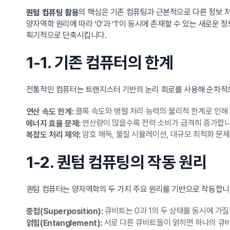
의 핵심은 기존 컴퓨팅과 근본적으로 다른 정보 처리
퀀텀 컴퓨팅 활용
양자역학 원리에 따라 ‘0’과 ‘1’이 동시에 존재할 수 있는 새로운 정
획기적으로 단축시킵니다.
1-1. 기존 컴퓨터의 한계
전통적인 컴퓨터는 트랜지스터 기반의 논리 회로를 사용해 순차적으
클록 속도와 병렬 처리 능력의 물리적 한계로 인해
연산 속도 한계:
연산량이 많을수록 전력 소비가 급격히 증가합니
에너지 효율 문제:
암호 해독, 물질 시뮬레이션, 대규모 최적화 문
복잡도 처리 제약:
1-2. 퀀텀 컴퓨팅의 작동 원리
퀀텀 컴퓨터는 양자역학의 두 가지 주요 원리를 기반으로 작동합니
큐비트는 0과 1의 두 상태를 동시에 가질
중첩(Superposition):
서로 다른 큐비트들이 얽히면 하나의 큐비
얽힘(Entanglement):