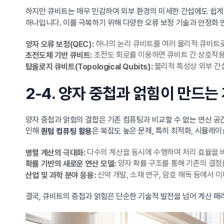
하지만 큐비트는 매우 민감하여 외부 환경의 미세한 간섭에도 쉽게 붕괴
하나입니다. 이를 극복하기 위해 다양한 오류 보정 기술과 안정화 
하나의 논리 큐비트를 여러 물리적 큐비트로
양자 오류 보정(QEC):
초전도 회로를 이용하면 큐비트 간 상호작용
초전도체 기반 큐비트:
물리적 특성상 외부 간
탑올로지 큐비트(Topological Qubits):
2-4. 양자 중첩과 얽힘이 만드는
양자 중첩과 얽힘의 결합은 기존 컴퓨팅과 비교할 수 없는 연산 공간
인해
은 복잡도 높은 문제, 특히 최적화, 시뮬레
퀀텀 컴퓨팅 활용
다수의 계산을 동시에 수행하여 처리 효율을 
병렬 계산의 극대화:
양자 확률 구조를 통해 기존의 결정
확률 기반의 새로운 연산 모델:
신약 개발, 소재 연구, 암호 해독 등에서 
산업 및 과학 분야 응용:
결국, 큐비트의 중첩과 얽힘은 단순한 기술적 발전을 넘어 계산 패