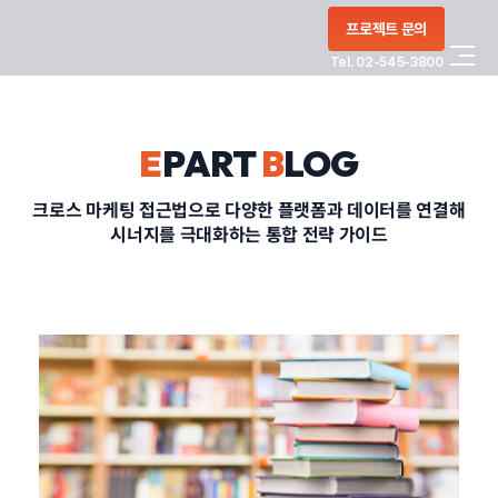
콘텐츠로
프로젝트 문의
건너뛰기
Tel. 02-545-3800
COMPANY
E
PART
B
LOG
SERVICE
크로스 마케팅 접근법으로 다양한 플랫폼과 데이터를 연결해
시너지를 극대화하는 통합 전략 가이드
PORTFOLIO
BLOG
CONTACT
정부지원사업