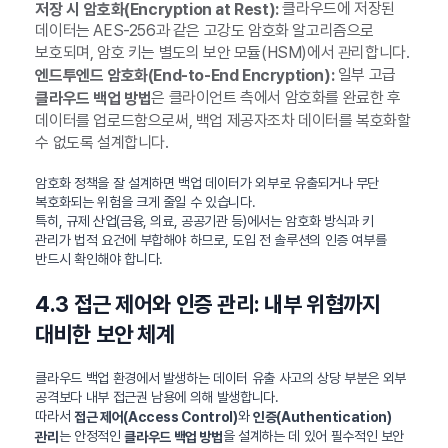
클라우드에 저장된
저장 시 암호화(Encryption at Rest):
데이터는 AES-256과 같은 고강도 암호화 알고리즘으로
보호되며, 암호 키는 별도의 보안 모듈(HSM)에서 관리합니다.
일부 고급
엔드투엔드 암호화(End-to-End Encryption):
은 클라이언트 측에서 암호화를 완료한 후
클라우드 백업 방법
데이터를 업로드함으로써, 백업 제공자조차 데이터를 복호화할
수 없도록 설계합니다.
암호화 정책을 잘 설계하면 백업 데이터가 외부로 유출되거나 무단
복호화되는 위험을 크게 줄일 수 있습니다.
특히, 규제 산업(금융, 의료, 공공기관 등)에서는 암호화 방식과 키
관리가 법적 요건에 부합해야 하므로, 도입 전 솔루션의 인증 여부를
반드시 확인해야 합니다.
4.3 접근 제어와 인증 관리: 내부 위협까지
대비한 보안 체계
클라우드 백업 환경에서 발생하는 데이터 유출 사고의 상당 부분은 외부
공격보다 내부 접근권 남용에 의해 발생합니다.
따라서
와
접근 제어(Access Control)
인증(Authentication)
는 안정적인
을 설계하는 데 있어 필수적인 보안
관리
클라우드 백업 방법