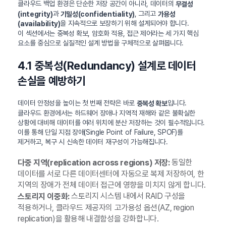
클라우드 백업 환경은 단순한 저장 공간이 아니라, 데이터의
무결성
과
, 그리고
(integrity)
기밀성(confidentiality)
가용성
을 지속적으로 보장하기 위해 설계되어야 합니다.
(availability)
이 섹션에서는 중복성 확보, 암호화 적용, 접근 제어라는 세 가지 핵심
요소를 중심으로 실질적인 설계 방법을 구체적으로 살펴봅니다.
4.1 중복성(Redundancy) 설계로 데이터
손실을 예방하기
데이터 안정성을 높이는 첫 번째 전략은 바로
입니다.
중복성 확보
클라우드 환경에서는 하드웨어 장애나 지역적 재해와 같은 불확실한
상황에 대비해 데이터를 여러 위치에 분산 저장하는 것이 필수적입니다.
이를 통해 단일 지점 장애(Single Point of Failure, SPOF)를
제거하고, 복구 시 신속한 데이터 재구성이 가능해집니다.
동일한
다중 지역(replication across regions) 저장:
데이터를 서로 다른 데이터센터에 자동으로 복제 저장하여, 한
지역의 장애가 전체 데이터 접근에 영향을 미치지 않게 합니다.
스토리지 시스템 내에서 RAID 구성을
스토리지 이중화:
적용하거나, 클라우드 제공자의 고가용성 옵션(AZ, region
replication)을 활용해 내결함성을 강화합니다.