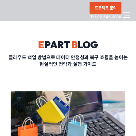
콘텐츠로
프로젝트 문의
건너뛰기
Tel. 02-545-3800
COMPANY
E
PART
B
LOG
SERVICE
클라우드 백업 방법으로 데이터 안정성과 복구 효율을 높이는
현실적인 전략과 실행 가이드
PORTFOLIO
BLOG
CONTACT
정부지원사업