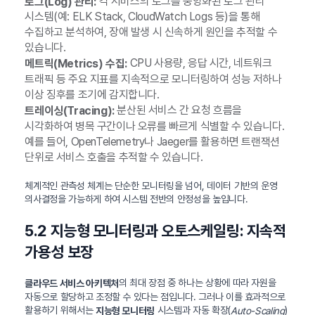
각 서비스의 로그를 중앙화된 로그 관리
로그(Log) 관리:
시스템(예: ELK Stack, CloudWatch Logs 등)을 통해
수집하고 분석하여, 장애 발생 시 신속하게 원인을 추적할 수
있습니다.
CPU 사용량, 응답 시간, 네트워크
메트릭(Metrics) 수집:
트래픽 등 주요 지표를 지속적으로 모니터링하여 성능 저하나
이상 징후를 조기에 감지합니다.
분산된 서비스 간 요청 흐름을
트레이싱(Tracing):
시각화하여 병목 구간이나 오류를 빠르게 식별할 수 있습니다.
예를 들어, OpenTelemetry나 Jaeger를 활용하면 트랜잭션
단위로 서비스 호출을 추적할 수 있습니다.
체계적인 관측성 체계는 단순한 모니터링을 넘어, 데이터 기반의 운영
의사결정을 가능하게 하여 시스템 전반의 안정성을 높입니다.
5.2 지능형 모니터링과 오토스케일링: 지속적
가용성 보장
의 최대 장점 중 하나는 상황에 따라 자원을
클라우드 서비스 아키텍처
자동으로 할당하고 조정할 수 있다는 점입니다. 그러나 이를 효과적으로
활용하기 위해서는
시스템과 자동 확장(
)
지능형 모니터링
Auto-Scaling