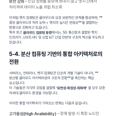
– 민감 정보를 중앙에 보내지 않고 엣지 단에서
보안 강화
처리하여 데이터 노출 위험 최소화
이처럼 엣지 컴퓨팅은 클라우드와 상호 보완적인 관계를 형성하며, **
중앙 클라우드의 처리 능력 + 엣지의 실시간 반응성**을 결합하는
방향으로 진화하고 있습니다.
특히 최근
에서는, 5G 통신망과 결합된 엣지
클라우드 컴퓨팅 동향
인프라가 스마트시티 및 산업 IoT 산업 전반의 구조적 혁신을 주도하고
있습니다.
5-4. 분산 컴퓨팅 기반의 통합 아키텍처로의
전환
서버리스, 컨테이너, 엣지 컴퓨팅은 단순히 개별 기술이 아니라, **
분산형 클라우드 아키텍처로의 구조적 전환**을 촉진하는 핵심
요소입니다.
이 기술들은 각각의 강점을 결합해
을 모두 갖춘
‘유연성·확장성·회복력’
차세대 클라우드 환경을 구성합니다.
이러한 통합 아키텍처가 가져오는 변화는 다음과 같습니다.
– 장애 발생 시 특정 노드만
고가용성(High Availability)