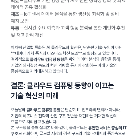
– 클라우드 기반 영상 분석 AI로 진단 정확성 강화 및 의료
의료
데이터 공유 활성화
– IoT 센서 데이터 분석을 통한 생산성 최적화 및 설비
제조
예지 보전
– 실시간 수요 예측과 고객 행동 분석을 통한 개인화 추천
유통
및 재고 관리 개선
이처럼 산업별 특화된 AI 클라우드의 확산은, 단순한 기술 도입이 아닌
**데이터 가치 중심의 비즈니스 혁신 모델**로 확장되고 있습니다.
결과적으로
은 AI와 데이터 분석의 융합을 통해,
클라우드 컴퓨팅 동향
기업의 의사결정 속도와 혁신 역량을 동시에 강화하는 미래 기술의
중심축으로 자리매김하고 있습니다.
결론: 클라우드 컴퓨팅 동향이 이끄는
기술 혁신의 미래
오늘날의
은 단순히 IT 인프라의 변화가 아니라,
클라우드 컴퓨팅 동향
기업의 비즈니스 전략과 산업 구조 전반을 재편하는 거대한 혁신의
흐름으로 자리잡고 있습니다.
본 포스팅을 통해 살펴본 바와 같이, 클라우드는
유연한 서비스 중심의 IT
로 진화하며, 글로벌 시장의 경쟁 구도와 기술 생태계의 중심축으로
구조