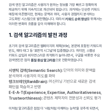
검색 엔진 알고리즘은 사용자가 원하는 정보를 가장 빠르고 정확하게
제공하기 위해 지속적으로 개선되어 왔습니다. 과거에는 단순한 키워드
매칭에 의존했지만, 현재는 문맥과 의미, 사용자 경험까지 분석하는
고도화된 시스템으로 발전했습니다. 따라서
을 위해서는
키워드 순위 향상
이러한 변화의 흐름을 깊이 이해해야 합니다.
1. 검색 알고리즘의 발전 과정
초기의 검색 알고리즘은 웹페이지의 제목(title), 본문에 포함된 키워드의
빈도, 메타 태그 등 ‘표면적 시그널’에 집중했습니다. 하지만, 스팸성
키워드 삽입과 비자연스러운 최적화가 늘어나면서, 구글을 비롯한 주요
검색엔진은 점차
으로 전환하였습니다.
품질 중심 알고리즘
단어의 의미와 문맥을
시맨틱 검색(Semantic Search):
분석하여 사용자의 의도를 파악
머신러닝 기반으로 새로운 검색
랭크브레인(RankBrain):
패턴을 학습하고 반영
E-E-A-T(Experience, Expertise, Authoritativeness,
콘텐츠 제작자의 전문성과 신뢰도 평가
Trustworthiness):
이처럼 알고리즘은 점점 더 ‘사람처럼 이해하는 능력’을 갖추게 되면서,