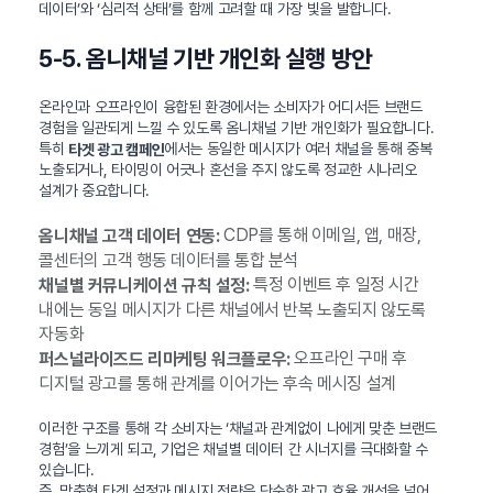
데이터’와 ‘심리적 상태’를 함께 고려할 때 가장 빛을 발합니다.
5-5. 옴니채널 기반 개인화 실행 방안
온라인과 오프라인이 융합된 환경에서는 소비자가 어디서든 브랜드
경험을 일관되게 느낄 수 있도록 옴니채널 기반 개인화가 필요합니다.
특히
에서는 동일한 메시지가 여러 채널을 통해 중복
타겟 광고 캠페인
노출되거나, 타이밍이 어긋나 혼선을 주지 않도록 정교한 시나리오
설계가 중요합니다.
CDP를 통해 이메일, 앱, 매장,
옴니채널 고객 데이터 연동:
콜센터의 고객 행동 데이터를 통합 분석
특정 이벤트 후 일정 시간
채널별 커뮤니케이션 규칙 설정:
내에는 동일 메시지가 다른 채널에서 반복 노출되지 않도록
자동화
오프라인 구매 후
퍼스널라이즈드 리마케팅 워크플로우:
디지털 광고를 통해 관계를 이어가는 후속 메시징 설계
이러한 구조를 통해 각 소비자는 ‘채널과 관계없이 나에게 맞춘 브랜드
경험’을 느끼게 되고, 기업은 채널별 데이터 간 시너지를 극대화할 수
있습니다.
즉, 맞춤형 타겟 설정과 메시지 전략은 단순한 광고 효율 개선을 넘어,