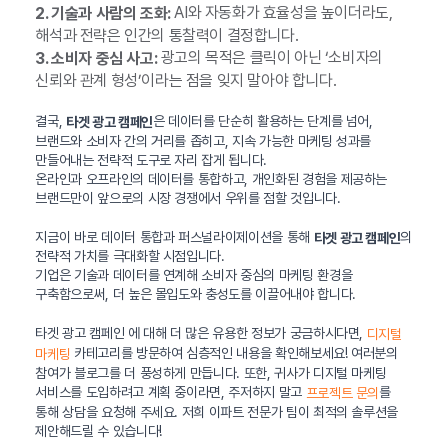
AI와 자동화가 효율성을 높이더라도,
2. 기술과 사람의 조화:
해석과 전략은 인간의 통찰력이 결정합니다.
광고의 목적은 클릭이 아닌 ‘소비자의
3. 소비자 중심 사고:
신뢰와 관계 형성’이라는 점을 잊지 말아야 합니다.
결국,
은 데이터를 단순히 활용하는 단계를 넘어,
타겟 광고 캠페인
브랜드와 소비자 간의 거리를 좁히고, 지속 가능한 마케팅 성과를
만들어내는 전략적 도구로 자리 잡게 됩니다.
온라인과 오프라인의 데이터를 통합하고, 개인화된 경험을 제공하는
브랜드만이 앞으로의 시장 경쟁에서 우위를 점할 것입니다.
지금이 바로 데이터 통합과 퍼스널라이제이션을 통해
의
타겟 광고 캠페인
전략적 가치를 극대화할 시점입니다.
기업은 기술과 데이터를 연계해 소비자 중심의 마케팅 환경을
구축함으로써, 더 높은 몰입도와 충성도를 이끌어내야 합니다.
타겟 광고 캠페인 에 대해 더 많은 유용한 정보가 궁금하시다면,
디지털
카테고리를 방문하여 심층적인 내용을 확인해보세요! 여러분의
마케팅
참여가 블로그를 더 풍성하게 만듭니다. 또한, 귀사가 디지털 마케팅
서비스를 도입하려고 계획 중이라면, 주저하지 말고
를
프로젝트 문의
통해 상담을 요청해 주세요. 저희 이파트 전문가 팀이 최적의 솔루션을
제안해드릴 수 있습니다!