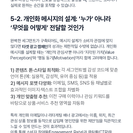
실제로 원하는 순간을 포착할 수 있습니다.
5-2. 개인화 메시지의 설계: ‘누가’ 아니라
‘무엇을 어떻게’ 전달할 것인가
완벽한 세그먼트가 구축되어도, 메시지 설계가 소비자 관점에 맞지
않다면
의 성과는 제한적일 수밖에 없습니다. 개인화
타겟 광고 캠페인
메시지를 설계할 때는 ‘개인적 관심사’뿐 아니라 ‘지각된 가치(Value
Perception)’와 ‘행동 동기(Motivation)’까지 함께 고려해야 합니다.
각 세그먼트별 감성 코드에 맞춘
1) 콘텐츠 톤·스타일 최적화:
언어 톤(예: 실용적, 감성적, 유머 중심 등)을 적용
이메일, SMS, SNS 등 채널별로
2) 메시지 포맷 다양화:
효과적인 이미지·텍스트 조합을 차별화
이전 구매 이력이나 관심 키워드를
3) 개인 맞춤형 추천:
바탕으로 상품·서비스 추천 영역을 자동화
특히 개인화 이메일이나 리타게팅 배너 광고에서는 이름, 위치, 최근
관심 상품 정보를 동적으로 삽입해 ‘본인만을 위한 제안’임을 직관적으로
느낄 수 있게 만드는 것이 효과적입니다.
이를 통해 소비자 참여율(Engagement Rate)과 클릭률(CTR)을