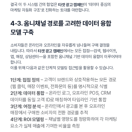
결국 이 두 시스템 간의 협업은
이 ‘데이터 중심의
타겟 광고 캠페인
마케팅 자동화 구조’로 진화하는 토대를 마련합니다.
4-3. 옴니채널 경로를 고려한 데이터 융합
모델 구축
소비자들은 온라인과 오프라인을 자유롭게 넘나들며 구매 결정을
내립니다. 따라서
에서는 모든 접점—검색, 웹사이트,
타겟 광고 캠페인
앱, 매장, 상담센터—을 포함한 옴니채널 기반 데이터 융합이 이루어져야
합니다.
이를 위해 다음과 같은 단계적 모델링 접근법을 활용할 수 있습니다.
– 고객이 브랜드와 상호작용하는 모든 경로
1단계: 접점 정의
(웹 클릭, 매장 이벤트, 전화문의 등)를 명시적으로 식별
– 온라인 로그, 오프라인 POS, CRM
2단계: 데이터 통합
데이터를 동일 고객 ID로 매칭하여 타임라인 기반 통합
– 온라인에서 광고를 본 후 오프라인
3단계: 여정 분석
매장에서 구매한 소비자의 전환 경로를 추적
– 채널별 영향도를 정량화하여 각 마케팅
4단계: ROI 모델링
요소가 실제 매출에 기여한 비율을 측정