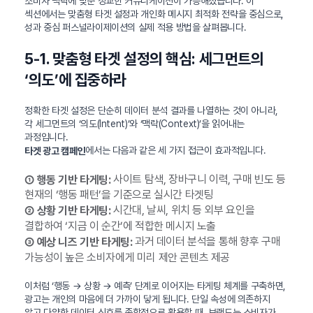
소비자 맥락에 맞춘 정교한 커뮤니케이션이 가능해졌습니다. 이
섹션에서는 맞춤형 타겟 설정과 개인화 메시지 최적화 전략을 중심으로,
성과 중심 퍼스널라이제이션의 실제 적용 방법을 살펴봅니다.
5-1. 맞춤형 타겟 설정의 핵심: 세그먼트의
‘의도’에 집중하라
정확한 타겟 설정은 단순히 데이터 분석 결과를 나열하는 것이 아니라,
각 세그먼트의 ‘의도(Intent)’와 ‘맥락(Context)’을 읽어내는
과정입니다.
에서는 다음과 같은 세 가지 접근이 효과적입니다.
타겟 광고 캠페인
사이트 탐색, 장바구니 이력, 구매 빈도 등
① 행동 기반 타게팅:
현재의 ‘행동 패턴’을 기준으로 실시간 타겟팅
시간대, 날씨, 위치 등 외부 요인을
② 상황 기반 타게팅:
결합하여 ‘지금 이 순간’에 적합한 메시지 노출
과거 데이터 분석을 통해 향후 구매
③ 예상 니즈 기반 타게팅:
가능성이 높은 소비자에게 미리 제안 콘텐츠 제공
이처럼 ‘행동 → 상황 → 예측’ 단계로 이어지는 타게팅 체계를 구축하면,
광고는 개인의 마음에 더 가까이 닿게 됩니다. 단일 속성에 의존하지
않고 다양한 데이터 신호를 종합적으로 활용할 때, 브랜드는 소비자가