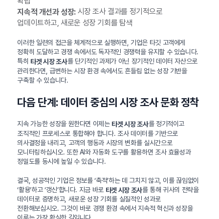
확립
시장 조사 결과를 정기적으로
지속적 개선과 성장:
업데이트하고, 새로운 성장 기회를 탐색
이러한 일련의 접근을 체계적으로 실행하면, 기업은 타깃 고객에게
정확히 도달하고 경쟁 속에서도 독자적인 경쟁력을 유지할 수 있습니다.
특히
를 단기적인 과제가 아닌 장기적인 데이터 자산으로
타겟 시장 조사
관리한다면, 급변하는 시장 환경 속에서도 흔들림 없는 성장 기반을
구축할 수 있습니다.
다음 단계: 데이터 중심의 시장 조사 문화 정착
지속 가능한 성장을 원한다면 이제는
를 정기적이고
타겟 시장 조사
조직적인 프로세스로 통합해야 합니다. 조사 데이터를 기반으로
의사결정을 내리고, 고객의 행동과 시장의 변화를 실시간으로
모니터링하십시오. 또한 AI와 자동화 도구를 활용하면 조사 효율성과
정밀도를 동시에 높일 수 있습니다.
결국, 성공적인 기업은 정보를 ‘축적’하는 데 그치지 않고, 이를 끊임없이
‘활용’하고 ‘갱신’합니다. 지금 바로
를 통해 귀사의 전략을
타겟 시장 조사
데이터로 증명하고, 새로운 성장 기회를 실질적인 성과로
전환해보십시오. 그것이 바로 경쟁 환경 속에서 지속적 혁신과 성장을
이루는 가장 확실한 길입니다.