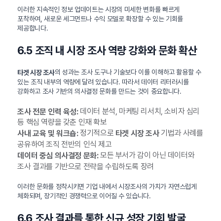
이러한 지속적인 정보 업데이트는 시장의 미세한 변화를 빠르게
포착하여, 새로운 세그먼트나 수익 모델로 확장할 수 있는 기회를
제공합니다.
6.5 조직 내 시장 조사 역량 강화와 문화 확산
의 성과는 조사 도구나 기술보다 이를 이해하고 활용할 수
타겟 시장 조사
있는 조직 내부의 역량에 달려 있습니다. 따라서 데이터 리터러시를
강화하고 조사 기반의 의사결정 문화를 만드는 것이 중요합니다.
데이터 분석, 마케팅 리서치, 소비자 심리
조사 전문 인력 육성:
등 핵심 역량을 갖춘 인재 확보
정기적으로
기법과 사례를
사내 교육 및 워크숍:
타겟 시장 조사
공유하여 조직 전반의 인식 제고
모든 부서가 감이 아닌 데이터와
데이터 중심 의사결정 문화:
조사 결과를 기반으로 전략을 수립하도록 장려
이러한 문화를 정착시키면 기업 내에서 시장조사의 가치가 자연스럽게
체화되며, 장기적인 경쟁력으로 이어질 수 있습니다.
6.6 조사 결과를 통한 신규 성장 기회 발굴