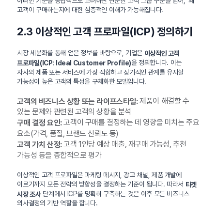
이러한 기준을 종합적으로 고려하면 단순한 고객 그룹 구분을 넘어, ‘왜’
고객이 구매하는지에 대한 심층적인 이해가 가능해집니다.
2.3 이상적인 고객 프로파일(ICP) 정의하기
시장 세분화를 통해 얻은 정보를 바탕으로, 기업은
이상적인 고객
을 정의합니다. 이는
프로파일(ICP: Ideal Customer Profile)
자사의 제품 또는 서비스에 가장 적합하고 장기적인 관계를 유지할
가능성이 높은 고객의 특성을 구체화한 모델입니다.
제품이 해결할 수
고객의 비즈니스 상황 또는 라이프스타일:
있는 문제와 관련된 고객의 상황을 분석
고객이 구매를 결정하는 데 영향을 미치는 주요
구매 결정 요인:
요소(가격, 품질, 브랜드 신뢰도 등)
고객 1인당 예상 매출, 재구매 가능성, 추천
고객 가치 산정:
가능성 등을 종합적으로 평가
이상적인 고객 프로파일은 마케팅 메시지, 광고 채널, 제품 개발에
이르기까지 모든 전략의 방향성을 결정하는 기준이 됩니다. 따라서
타겟
단계에서 ICP를 명확히 구축하는 것은 이후 모든 비즈니스
시장 조사
의사결정의 기반 역할을 합니다.