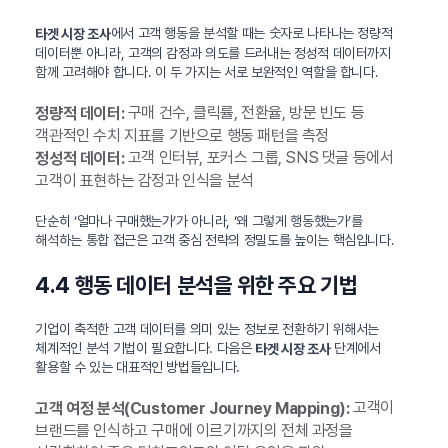
에서 고객 행동을 분석할 때는 숫자로 나타나는 정량적
타겟 시장 조사
데이터뿐 아니라, 고객의 감정과 의도를 드러내는 정성적 데이터까지
함께 고려해야 합니다. 이 두 가지는 서로 보완적인 역할을 합니다.
구매 건수, 클릭률, 전환율, 방문 빈도 등
정량적 데이터:
객관적인 수치 지표를 기반으로 행동 패턴을 측정
고객 인터뷰, 포커스 그룹, SNS 댓글 등에서
정성적 데이터:
고객이 표현하는 감정과 인식을 분석
단순히 ‘얼마나 구매했는가’가 아니라, ‘왜 그렇게 행동했는가’를
해석하는 통합 접근은 고객 중심 전략의 정밀도를 높이는 핵심입니다.
4.4 행동 데이터 분석을 위한 주요 기법
기업이 축적한 고객 데이터를 의미 있는 정보로 전환하기 위해서는
체계적인 분석 기법이 필요합니다. 다음은
단계에서
타겟 시장 조사
활용할 수 있는 대표적인 방법들입니다.
고객이
고객 여정 분석(Customer Journey Mapping):
브랜드를 인식하고 구매에 이르기까지의 전체 과정을