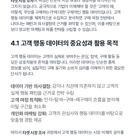
의 핵심은 단순히 시장 규모나 경쟁자를 파악하는 데
타겟 시장 조사
그치지 않습니다. 궁극적으로 기업이 이해해야 할 것은 ‘고객이 왜,
어떻게, 무엇을 구매하는가’에 대한 구체적인 행동 데이터입니다. 고객
행동 데이터를 체계적으로 수집하고 분석하면 구매 여정 전반에서
나타나는 패턴과 의사결정의 근거를 파악할 수 있으며, 이를 바탕으로
보다 정교한 마케팅과 제품 전략을 수립할 수 있습니다.
4.1 고객 행동 데이터의 중요성과 활용 목적
고객 행동 데이터는 고객이 실제로 보여주는 관심, 탐색, 구매 활동 등
모든 상호작용의 흔적을 의미합니다. 이러한 데이터는 단순한 통계
정보를 넘어, 실질적인 구매 동기와 소비자 심리를 이해하기 위한 중요한
단서가 됩니다.
감이나 직관에 의존하지 않고 고객의
데이터 기반 의사결정:
실제 행동 패턴을 근거로 전략 수립
인식–탐색–구매–재구매의 흐름을 분석해
고객 여정 최적화:
이탈 구간을 최소화
고객의 관심사와 행동 데이터를 바탕으로
개인화 마케팅 강화:
맞춤형 경험 제공
따라서
과정에서 고객 행동 데이터는 시장 이해의 깊이를
타겟 시장 조사