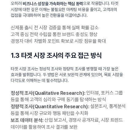
오히려
으로 작용합니다. 타겟
비즈니스 성장을 가속화하는 핵심 동력
시장에 대한 깊은 이해는 불필요한 마케팅 비용을 줄이고, 고객과의
접점을 극대화하여 높은 전환율을 이끌어냅니다.
신제품 출시 전 시장 검증을 통해 실패 확률 감소
고객 중심 전략 수립을 통한 브랜드 충성도 향상
경쟁자 대비 차별화 포인트 확보로 시장 점유율 확대
1.3 타겟 시장 조사의 주요 접근 방식
타겟 시장 조사는 정성적 조사와 정량적 조사를 병행할 때 가장 높은
효과를 발휘합니다. 두 방법은 서로 보완적 관계에 있으며, 목표 시장을
다각도로 이해하는 데 필수적입니다.
인터뷰, 포커스 그룹
정성적 조사(Qualitative Research):
등을 통해 고객의 심리와 구매 동기를 탐색하는 방식
설문조사, 통계분석
정량적 조사(Quantitative Research):
등을 통해 시장 규모와 행동 패턴을 수치화
산업 보고서, 경쟁사 공개자료, 시장 트렌드
보조 데이터 분석:
데이터를 활용하여 조사 결과를 보완