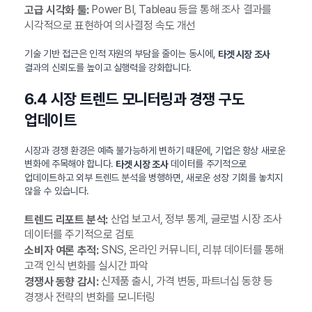
Power BI, Tableau 등을 통해 조사 결과를
고급 시각화 툴:
시각적으로 표현하여 의사결정 속도 개선
기술 기반 접근은 인적 자원의 부담을 줄이는 동시에,
타겟 시장 조사
결과의 신뢰도를 높이고 실행력을 강화합니다.
6.4 시장 트렌드 모니터링과 경쟁 구도
업데이트
시장과 경쟁 환경은 예측 불가능하게 변하기 때문에, 기업은 항상 새로운
변화에 주목해야 합니다.
데이터를 주기적으로
타겟 시장 조사
업데이트하고 외부 트렌드 분석을 병행하면, 새로운 성장 기회를 놓치지
않을 수 있습니다.
산업 보고서, 정부 통계, 글로벌 시장 조사
트렌드 리포트 분석:
데이터를 주기적으로 검토
SNS, 온라인 커뮤니티, 리뷰 데이터를 통해
소비자 여론 추적:
고객 인식 변화를 실시간 파악
신제품 출시, 가격 변동, 파트너십 동향 등
경쟁사 동향 감시:
경쟁사 전략의 변화를 모니터링