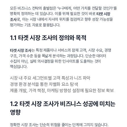
모든 비즈니스 전략의 출발점은 ‘누구에게, 어떤 가치를 전달할 것인가’를
명확히 정의하는 데 있습니다. 이를 위해 필요한 것이 바로
타겟 시장
로, 이는 시장 내에서 자사의 위치를 점검하고 향후 성장 가능성을
조사
평가하는 기초 자료로 활용됩니다.
1.1 타겟 시장 조사의 정의와 목적
는 특정 제품이나 서비스의 잠재 고객, 시장 수요, 경쟁
타겟 시장 조사
구조, 가격 수준 등을 폭넓게 분석하는 과정입니다. 단순한 데이터
수집이 아닌, 실제 의사결정을 위한 인사이트를 도출하는 것이
핵심입니다.
시장 내 주요 세그먼트별 고객 특성과 니즈 파악
경쟁 환경 분석을 통한 차별화 요소 탐색
제품 개발, 가격 책정, 마케팅 방향성 설정에 필요한 정보 확보
1.2 타겟 시장 조사가 비즈니스 성공에 미치는
영향
정확한 시장 조사는 단순히 위험을 줄이는 단계에 그치지 않습니다.