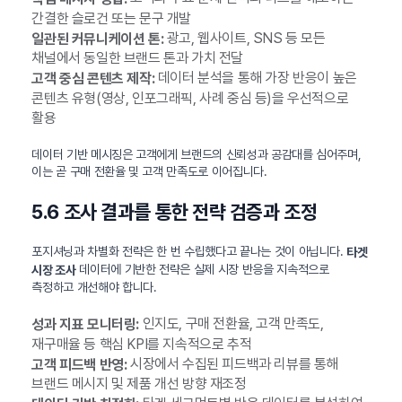
간결한 슬로건 또는 문구 개발
광고, 웹사이트, SNS 등 모든
일관된 커뮤니케이션 톤:
채널에서 동일한 브랜드 톤과 가치 전달
데이터 분석을 통해 가장 반응이 높은
고객 중심 콘텐츠 제작:
콘텐츠 유형(영상, 인포그래픽, 사례 중심 등)을 우선적으로
활용
데이터 기반 메시징은 고객에게 브랜드의 신뢰성과 공감대를 심어주며,
이는 곧 구매 전환율 및 고객 만족도로 이어집니다.
5.6 조사 결과를 통한 전략 검증과 조정
포지셔닝과 차별화 전략은 한 번 수립했다고 끝나는 것이 아닙니다.
타겟
데이터에 기반한 전략은 실제 시장 반응을 지속적으로
시장 조사
측정하고 개선해야 합니다.
인지도, 구매 전환율, 고객 만족도,
성과 지표 모니터링:
재구매율 등 핵심 KPI를 지속적으로 추적
시장에서 수집된 피드백과 리뷰를 통해
고객 피드백 반영:
브랜드 메시지 및 제품 개선 방향 재조정