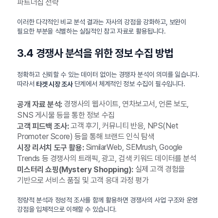
파트너십 전략
이러한 다각적인 비교 분석 결과는 자사의 강점을 강화하고, 보완이
필요한 부분을 식별하는 실질적인 참고 자료로 활용됩니다.
3.4 경쟁사 분석을 위한 정보 수집 방법
정확하고 신뢰할 수 있는 데이터 없이는 경쟁자 분석이 의미를 잃습니다.
따라서
단계에서 체계적인 정보 수집이 필수입니다.
타겟 시장 조사
경쟁사의 웹사이트, 연차보고서, 언론 보도,
공개 자료 분석:
SNS 게시물 등을 통한 정보 수집
고객 후기, 커뮤니티 반응, NPS(Net
고객 피드백 조사:
Promoter Score) 등을 통해 브랜드 인식 탐색
SimilarWeb, SEMrush, Google
시장 리서치 도구 활용:
Trends 등 경쟁사의 트래픽, 광고, 검색 키워드 데이터를 분석
실제 고객 경험을
미스터리 쇼핑(Mystery Shopping):
기반으로 서비스 품질 및 고객 응대 과정 평가
정량적 분석과 정성적 조사를 함께 활용하면 경쟁사의 사업 구조와 운영
강점을 입체적으로 이해할 수 있습니다.