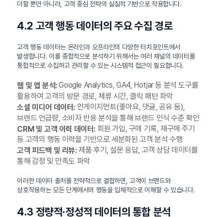
더할 뿐만 아니라, 고객 중심 전략의 실질적 기반으로 작용합니다.
4.2 고객 행동 데이터의 주요 수집 경로
고객 행동 데이터는 온라인과 오프라인의 다양한 터치포인트에서
발생합니다. 이를 종합적으로 분석하기 위해서는 여러 채널의 데이터를
통합적으로 수집하고 관리할 수 있는 시스템적 접근이 필요합니다.
Google Analytics, GA4, Hotjar 등 분석 도구를
웹 및 앱 분석:
활용하여 고객의 방문 경로, 체류 시간, 클릭 패턴 파악
인게이지먼트(좋아요, 댓글, 공유 등),
소셜 미디어 데이터:
브랜드 언급량, 소비자 반응 분석을 통해 브랜드 인식 수준 확인
회원 가입, 구매 기록, 재구매 주기
CRM 및 고객 이력 데이터:
등 고객의 행동 이력을 기반으로 세분화된 고객 분석 수행
제품 후기, 설문 응답, 고객 상담 데이터를
고객 피드백 및 리뷰:
통해 감정 및 만족도 파악
이러한 데이터 출처를 전략적으로 결합하면, 고객이 브랜드와
상호작용하는 모든 단계에서의 행동을 입체적으로 이해할 수 있습니다.
4.3 정량적·정성적 데이터의 통합 분석