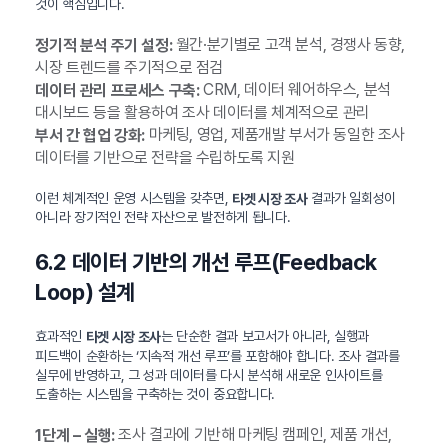
것이 핵심입니다.
월간·분기별로 고객 분석, 경쟁사 동향,
정기적 분석 주기 설정:
시장 트렌드를 주기적으로 점검
CRM, 데이터 웨어하우스, 분석
데이터 관리 프로세스 구축:
대시보드 등을 활용하여 조사 데이터를 체계적으로 관리
마케팅, 영업, 제품개발 부서가 동일한 조사
부서 간 협업 강화:
데이터를 기반으로 전략을 수립하도록 지원
이런 체계적인 운영 시스템을 갖추면,
결과가 일회성이
타겟 시장 조사
아니라 장기적인 전략 자산으로 발전하게 됩니다.
6.2 데이터 기반의 개선 루프(Feedback
Loop) 설계
효과적인
는 단순한 결과 보고서가 아니라, 실행과
타겟 시장 조사
피드백이 순환하는 ‘지속적 개선 루프’를 포함해야 합니다. 조사 결과를
실무에 반영하고, 그 성과 데이터를 다시 분석해 새로운 인사이트를
도출하는 시스템을 구축하는 것이 중요합니다.
조사 결과에 기반해 마케팅 캠페인, 제품 개선,
1단계 – 실행: