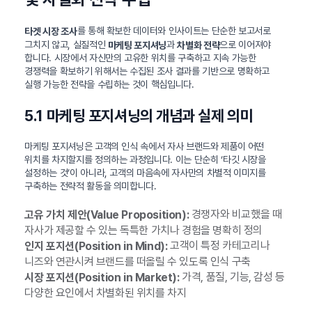
를 통해 확보한 데이터와 인사이트는 단순한 보고서로
타겟 시장 조사
그치지 않고, 실질적인
과
으로 이어져야
마케팅 포지셔닝
차별화 전략
합니다. 시장에서 자신만의 고유한 위치를 구축하고 지속 가능한
경쟁력을 확보하기 위해서는 수집된 조사 결과를 기반으로 명확하고
실행 가능한 전략을 수립하는 것이 핵심입니다.
5.1 마케팅 포지셔닝의 개념과 실제 의미
마케팅 포지셔닝은 고객의 인식 속에서 자사 브랜드와 제품이 어떤
위치를 차지할지를 정의하는 과정입니다. 이는 단순히 ‘타깃 시장을
설정하는 것’이 아니라, 고객의 마음속에 자사만의 차별적 이미지를
구축하는 전략적 활동을 의미합니다.
경쟁자와 비교했을 때
고유 가치 제안(Value Proposition):
자사가 제공할 수 있는 독특한 가치나 경험을 명확히 정의
고객이 특정 카테고리나
인지 포지션(Position in Mind):
니즈와 연관시켜 브랜드를 떠올릴 수 있도록 인식 구축
가격, 품질, 기능, 감성 등
시장 포지션(Position in Market):
다양한 요인에서 차별화된 위치를 차지