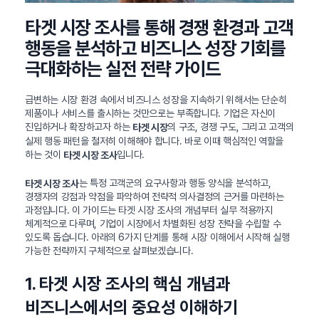
타겟 시장 조사를 통해 경쟁 환경과 고객
행동을 분석하고 비즈니스 성장 기회를
극대화하는 실전 전략 가이드
급변하는 시장 환경 속에서 비즈니스 성장을 지속하기 위해서는 단순히
제품이나 서비스를 출시하는 것만으로는 부족합니다. 기업은 자신이
진입하거나 확장하고자 하는
의 구조, 경쟁 구도, 그리고 고객의
타겟 시장
실제 행동 패턴을 철저히 이해해야 합니다. 바로 이때 핵심적인 역할을
하는 것이
입니다.
타겟 시장 조사
는 특정 고객군의 요구사항과 행동 양식을 분석하고,
타겟 시장 조사
경쟁자의 강점과 약점을 파악하여 전략적 의사결정의 근거를 마련하는
과정입니다. 이 가이드는 타겟 시장 조사의 개념부터 실무 적용까지
체계적으로 다루며, 기업이 시장에서 차별화된 성장 전략을 수립할 수
있도록 돕습니다. 아래의 6가지 단계를 통해 시장 이해에서 시작해 실행
가능한 전략까지 구체적으로 살펴보겠습니다.
1. 타겟 시장 조사의 핵심 개념과
비즈니스에서의 중요성 이해하기