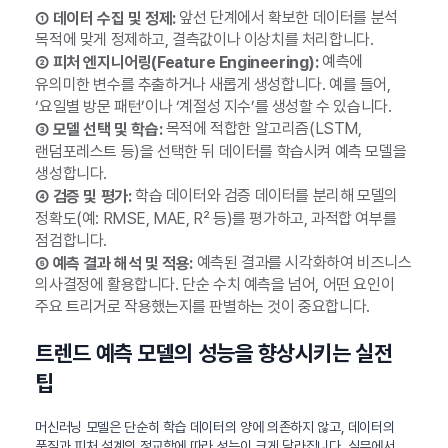
앞선 단계에서 확보한 데이터를 분석
① 데이터 수집 및 정제:
목적에 맞게 정제하고, 결측값이나 이상치를 처리합니다.
예측에
② 피처 엔지니어링(Feature Engineering):
유의미한 변수를 추출하거나 새롭게 생성합니다. 예를 들어,
‘요일별 방문 패턴’이나 ‘계절성 지수’를 생성할 수 있습니다.
목적에 적합한 알고리즘(LSTM,
③ 모델 선택 및 학습:
랜덤포레스트 등)을 선택한 뒤 데이터를 학습시켜 예측 모델을
생성합니다.
학습 데이터와 검증 데이터를 분리해 모델의
④ 검증 및 평가:
정확도(예: RMSE, MAE, R² 등)를 평가하고, 과적합 여부를
점검합니다.
예측된 결과를 시각화하여 비즈니스
⑤ 예측 결과 해석 및 적용:
의사결정에 활용합니다. 단순 수치 예측을 넘어, 어떤 요인이
주요 트리거로 작용했는지를 판별하는 것이 중요합니다.
트렌드 예측 모델의 성능을 향상시키는 실전
팁
머신러닝 모델은 단순히 학습 데이터의 양에 의존하지 않고, 데이터의
품질과 피처 설계의 정교함에 따라 성능이 크게 달라집니다. 실무에서