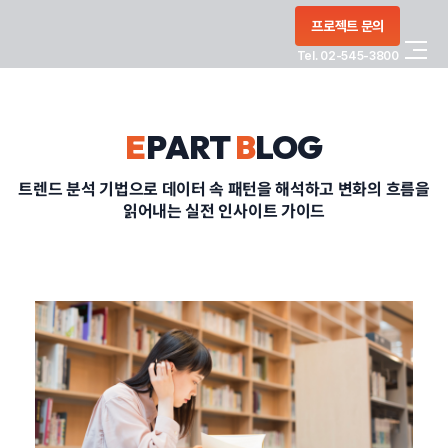
콘텐츠로
프로젝트 문의
건너뛰기
Tel. 02-545-3800
COMPANY
E
PART
B
LOG
SERVICE
트렌드 분석 기법으로 데이터 속 패턴을 해석하고 변화의 흐름을
읽어내는 실전 인사이트 가이드
PORTFOLIO
BLOG
CONTACT
정부지원사업