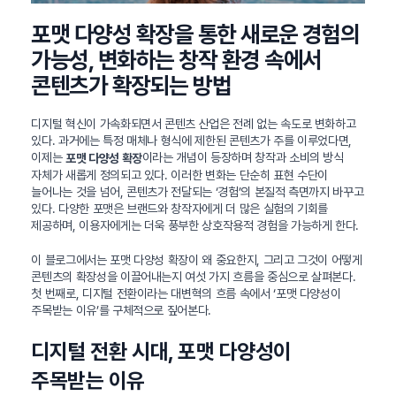
포맷 다양성 확장을 통한 새로운 경험의
가능성, 변화하는 창작 환경 속에서
콘텐츠가 확장되는 방법
디지털 혁신이 가속화되면서 콘텐츠 산업은 전례 없는 속도로 변화하고
있다. 과거에는 특정 매체나 형식에 제한된 콘텐츠가 주를 이루었다면,
이제는
이라는 개념이 등장하며 창작과 소비의 방식
포맷 다양성 확장
자체가 새롭게 정의되고 있다. 이러한 변화는 단순히 표현 수단이
늘어나는 것을 넘어, 콘텐츠가 전달되는 ‘경험’의 본질적 측면까지 바꾸고
있다. 다양한 포맷은 브랜드와 창작자에게 더 많은 실험의 기회를
제공하며, 이용자에게는 더욱 풍부한 상호작용적 경험을 가능하게 한다.
이 블로그에서는 포맷 다양성 확장이 왜 중요한지, 그리고 그것이 어떻게
콘텐츠의 확장성을 이끌어내는지 여섯 가지 흐름을 중심으로 살펴본다.
첫 번째로, 디지털 전환이라는 대변혁의 흐름 속에서 ‘포맷 다양성이
주목받는 이유’를 구체적으로 짚어본다.
디지털 전환 시대, 포맷 다양성이
주목받는 이유