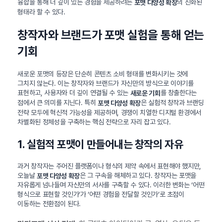
융합을 통해 더 깊이 있는 경험을 제공하려는
의 진화된
포맷 다양성 확장
형태라 할 수 있다.
창작자와 브랜드가 포맷 실험을 통해 얻는
기회
새로운 포맷의 등장은 단순히 콘텐츠 소비 형태를 변화시키는 것에
그치지 않는다. 이는 창작자와 브랜드가 자신만의 방식으로 이야기를
표현하고, 사용자와 더 깊이 연결될 수 있는
를 창출한다는
새로운 기회
점에서 큰 의미를 지닌다. 특히
은 실험적 창작과 브랜딩
포맷 다양성 확장
전략 모두에 혁신적 가능성을 제공하며, 경쟁이 치열한 디지털 환경에서
차별화된 정체성을 구축하는 핵심 전략으로 자리 잡고 있다.
1. 실험적 포맷이 만들어내는 창작의 자유
과거 창작자는 주어진 플랫폼이나 형식의 제약 속에서 표현해야 했지만,
오늘날
은 그 구속을 해체하고 있다. 창작자는 포맷을
포맷 다양성 확장
자유롭게 넘나들며 자신만의 서사를 구축할 수 있다. 이러한 변화는 ‘어떤
형식으로 표현할 것인가’가 ‘어떤 경험을 전달할 것인가’로 초점이
이동하는 전환점이 된다.