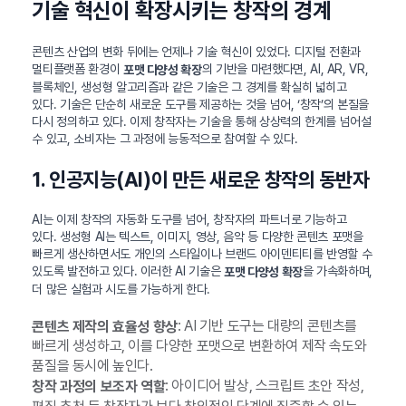
기술 혁신이 확장시키는 창작의 경계
콘텐츠 산업의 변화 뒤에는 언제나 기술 혁신이 있었다. 디지털 전환과
멀티플랫폼 환경이
의 기반을 마련했다면, AI, AR, VR,
포맷 다양성 확장
블록체인, 생성형 알고리즘과 같은 기술은 그 경계를 확실히 넓히고
있다. 기술은 단순히 새로운 도구를 제공하는 것을 넘어, ‘창작’의 본질을
다시 정의하고 있다. 이제 창작자는 기술을 통해 상상력의 한계를 넘어설
수 있고, 소비자는 그 과정에 능동적으로 참여할 수 있다.
1. 인공지능(AI)이 만든 새로운 창작의 동반자
AI는 이제 창작의 자동화 도구를 넘어, 창작자의 파트너로 기능하고
있다. 생성형 AI는 텍스트, 이미지, 영상, 음악 등 다양한 콘텐츠 포맷을
빠르게 생산하면서도 개인의 스타일이나 브랜드 아이덴티티를 반영할 수
있도록 발전하고 있다. 이러한 AI 기술은
을 가속화하며,
포맷 다양성 확장
더 많은 실험과 시도를 가능하게 한다.
: AI 기반 도구는 대량의 콘텐츠를
콘텐츠 제작의 효율성 향상
빠르게 생성하고, 이를 다양한 포맷으로 변환하여 제작 속도와
품질을 동시에 높인다.
: 아이디어 발상, 스크립트 초안 작성,
창작 과정의 보조자 역할