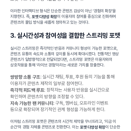
이러한 인터랙티브 형식은 단순한 콘텐츠 감상이 아닌 ‘경험의 확장’을
지향한다. 즉,
이 이용자의 참여를 중심으로 진화하며
포맷 다양성 확장
콘텐츠의 몰입 방식을 새롭게 정의하고 있는 것이다.
3. 실시간성과 참여성을 결합한 스트리밍 포맷
실시간 스트리밍은 즉각적인 반응과 커뮤니티 형성이 가능한 포맷으로,
콘텐츠 유통의 속도와 소통의 깊이를 동시에 확대시켰다. 전통적인 영상
콘텐츠가 일방향적으로 전달되었다면, 스트리밍 포맷은 이용자와의
상호작용을 통해 ‘라이브 경험’이라는 새로운 가치를 창출한다.
: 실시간 채팅, 투표, 후원 등의 기능을 통해
쌍방향 소통 구조
이용자가 콘텐츠 제작의 일부로 참여한다.
: 창작자는 사용자 반응을 실시간으로
즉각적 피드백 루프
확인하며 콘텐츠의 방향을 조정할 수 있다.
: 구독, 멤버십, 오프라인 이벤트
지속 가능한 팬 커뮤니티
등으로 확장되며 장기적인 관계 형성을 가능하게 한다.
이처럼 스트리밍 포맷은 콘텐츠의 시간적 제약을 무너뜨리고, ‘지금 이
순간’의 경험 자체를 콘텐츠로 전환한다. 이는
이 단순한
포맷 다양성 확장