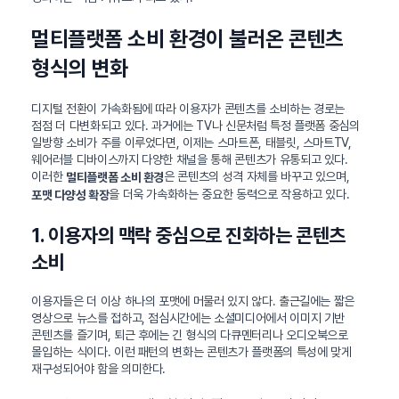
멀티플랫폼 소비 환경이 불러온 콘텐츠
형식의 변화
디지털 전환이 가속화됨에 따라 이용자가 콘텐츠를 소비하는 경로는
점점 더 다변화되고 있다. 과거에는 TV나 신문처럼 특정 플랫폼 중심의
일방향 소비가 주를 이루었다면, 이제는 스마트폰, 태블릿, 스마트TV,
웨어러블 디바이스까지 다양한 채널을 통해 콘텐츠가 유통되고 있다.
이러한
은 콘텐츠의 성격 자체를 바꾸고 있으며,
멀티플랫폼 소비 환경
을 더욱 가속화하는 중요한 동력으로 작용하고 있다.
포맷 다양성 확장
1. 이용자의 맥락 중심으로 진화하는 콘텐츠
소비
이용자들은 더 이상 하나의 포맷에 머물러 있지 않다. 출근길에는 짧은
영상으로 뉴스를 접하고, 점심시간에는 소셜미디어에서 이미지 기반
콘텐츠를 즐기며, 퇴근 후에는 긴 형식의 다큐멘터리나 오디오북으로
몰입하는 식이다. 이런 패턴의 변화는 콘텐츠가 플랫폼의 특성에 맞게
재구성되어야 함을 의미한다.