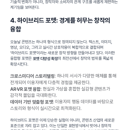
기술적 변화가 아니라, 창작자와 소비자의 관계 구조를 새롭게 재편하는
계기임을 보여준다.
4. 하이브리드 포맷: 경계를 허무는 창작의
융합
오늘날 콘텐츠는 하나의 형식으로 정의되지 않는다. 텍스트, 이미지,
영상, 오디오, 그리고 실시간 상호작용이 복합적으로 결합되며
‘하이브리드 포맷’이라는 새로운 창작 방향을 만들어내고 있다. 이러한
융합형 포맷은
의 최전선에서 창작의 범위를 폭넓게
포맷 다양성 확장
확장시킨다.
: 하나의 서사가 다양한 매체를 통해
크로스미디어 스토리텔링
전개되어 이용자에게 다층적 경험을 제공한다.
: 현실과 가상을 혼합한 실감형 콘텐츠가
AR·VR 포맷 융합
감각적 몰입을 극대화한다.
: 이용자의 행동 데이터를 바탕으로
데이터 기반 맞춤형 포맷
스토리와 형식이 실시간으로 최적화된다.
하이브리드 포맷은 이제 단순한 실험이 아니라, 콘텐츠 산업의 새로운
표준으로 자리 잡고 있다. 이는 단일한 표현방식에서 벗어나 창의적