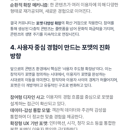
: 한 콘텐츠가 여러 이용자에 의해 다양한
순환적 확장 메커니즘
형태로 재가공되며, 새로운 경험으로 이어진다.
결국 커뮤니티는
의 확산 거점으로 작용한다. 참여를
포맷 다양성 확장
통해 생성된 다층적 콘텐츠는 플랫폼을 넘어 문화적 파급력을 가지며,
콘텐츠의 생명 주기를 지속적으로 연장시킨다.
4. 사용자 중심 경험이 만드는 포맷의 진화
방향
앞으로의 콘텐츠 환경에서 핵심은 ‘사용자 주도형 확장성’이다. 이는
창작자가 포맷을 정의하는 시대에서, 이용자가 포맷을 완성하는
시대로의 이동을 의미한다. 창작자와 이용자 사이의 경계가 허물어지며,
포맷은 더 개방적이고 유동적인 구조로 변화하고 있다.
: 이용자의 경험 흐름을 중심으로 포맷을
참여형 디자인 사고
설계하는 접근이 확산되고 있다.
: 객관적 데이터와 주관적 감성을
데이터-감성 통합 모델
통합하여 더 정교한 맞춤 경험을 제공한다.
: 인터랙션, 시각, 청각 요소 등을 통합한
확장형 UX 기반 포맷
복합 포맷이 이용자 몰입을 극대화한다.