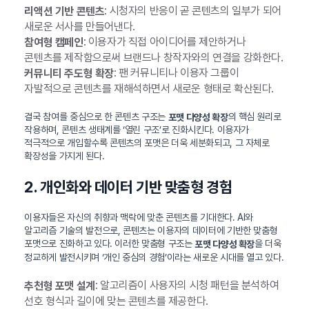
: 시청자의 반응이 곧 콘텐츠의 일부가 되어
리액션 기반 콘텐츠
새로운 서사를 만들어낸다.
: 이용자가 직접 아이디어를 제안하거나
참여형 캠페인
콘텐츠를 제작함으로써 브랜드나 창작자와의 연결을 강화한다.
: 팬 커뮤니티나 이용자 그룹이
커뮤니티 주도형 확장
자발적으로 콘텐츠를 재해석하면서 새로운 형태로 확산된다.
결국 참여를 중심으로 한 콘텐츠 구조는
의 핵심 원리로
포맷 다양성 확장
작용하며, 콘텐츠 생태계를 ‘열린 구조’로 진화시킨다. 이용자가
적극적으로 개입할수록 콘텐츠의 포맷은 더욱 세분화되고, 그 자체로
확장성을 가지게 된다.
2. 개인화와 데이터 기반 맞춤형 경험
이용자들은 자신의 취향과 맥락에 맞춘 콘텐츠를 기대한다. AI와
알고리즘 기술의 발전으로, 콘텐츠는 이용자의 데이터에 기반한 맞춤형
포맷으로 진화하고 있다. 이러한 맞춤형 구조는
을 더욱
포맷 다양성 확장
정교하게 발전시키며 ‘개인 중심의 경험’이라는 새로운 시대를 열고 있다.
: 알고리즘이 사용자의 시청 패턴을 분석하여
추천형 포맷 설계
선호 형식과 길이에 맞는 콘텐츠를 제공한다.