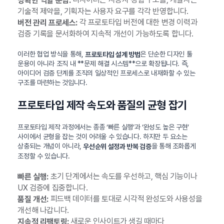
명확한 역할 분담:
기술적 제약을, 기획자는 사용자 요구를 각각 반영합니다.
각 프로토타입 버전에 대한 변경 이력과
버전 관리 프로세스:
검증 기록을 문서화하여 지속적 개선이 가능하도록 합니다.
이러한 협업 방식을 통해,
은 단순한 디자인 툴
프로토타입 설계 방법
운용이 아니라 조직 내 **문제 해결 시스템**으로 확장됩니다. 즉,
아이디어 검증 단계를 조직의 일상적인 프로세스로 내재화할 수 있는
구조를 마련하는 것입니다.
프로토타입 제작 속도와 품질의 균형 잡기
프로토타입 제작 과정에서는 종종 ‘빠른 실행’과 ‘완성도 높은 구현’
사이에서 균형을 잡는 것이 어려울 수 있습니다. 하지만 두 요소는
상충되는 개념이 아니라,
을 통해 조화롭게
우선순위 설정과 반복 검증
조정할 수 있습니다.
초기 단계에서는 속도를 우선하고, 핵심 기능이나
빠른 실행:
UX 검증에 집중합니다.
피드백 데이터를 토대로 시각적 완성도와 사용성을
품질 개선:
개선해 나갑니다.
새로운 인사이트가 생길 때마다
지속적 리팩토링: