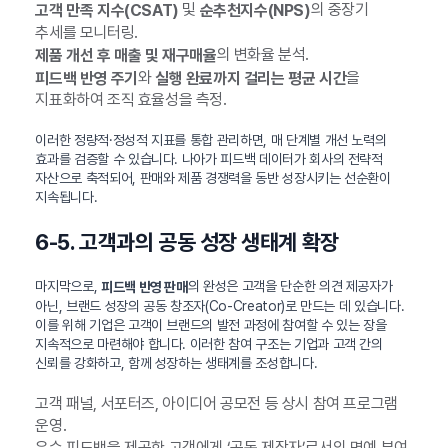
및
의 중장기
고객 만족 지수(CSAT)
순추천지수(NPS)
추세를 모니터링.
의 변화율 분석.
제품 개선 후 매출 및 재구매율
와
을
피드백 반영 주기
실행 완료까지 걸리는 평균 시간
지표화하여 조직 효율성을 측정.
이러한 정량적·정성적 지표를 통합 관리하면, 매 단계별 개선 노력의
효과를 검증할 수 있습니다. 나아가 피드백 데이터가 회사의 전략적
자산으로 축적되어, 판매와 제품 경쟁력을 동반 성장시키는 선순환이
지속됩니다.
6-5. 고객과의 공동 성장 생태계 확장
마지막으로,
의 완성은 고객을 단순한 의견 제공자가
피드백 반영 판매
아닌, 브랜드 성장의 공동 창조자(Co-Creator)로 만드는 데 있습니다.
이를 위해 기업은 고객이 브랜드의 발전 과정에 참여할 수 있는 장을
지속적으로 마련해야 합니다. 이러한 참여 구조는 기업과 고객 간의
신뢰를 강화하고, 함께 성장하는 생태계를 조성합니다.
고객 패널, 서포터즈, 아이디어 공모전 등 상시 참여 프로그램
운영.
우수 피드백을 제공한 고객에게 ‘공동 제작자’로서의 명예 부여.